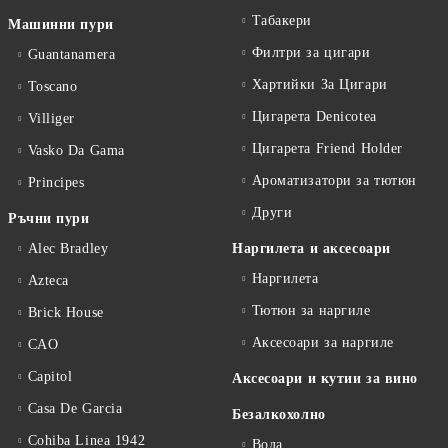
Табакери
Машинни пури
Филтри за цигари
Guantanamera
Хартийки За Цигари
Toscano
Цигарета Denicotea
Villiger
Цигарета Friend Holder
Vasko Da Gama
Ароматизатори за тютюн
Principes
Други
Ръчни пури
Alec Bradley
Наргилета и аксесоари
Наргилета
Azteca
Тютюн за наргиле
Brick House
Аксесоари за наргиле
CAO
Capitol
Аксесоари и кутии за вино
Casa De Garcia
Безалкохолно
Cohiba Linea 1942
Вода