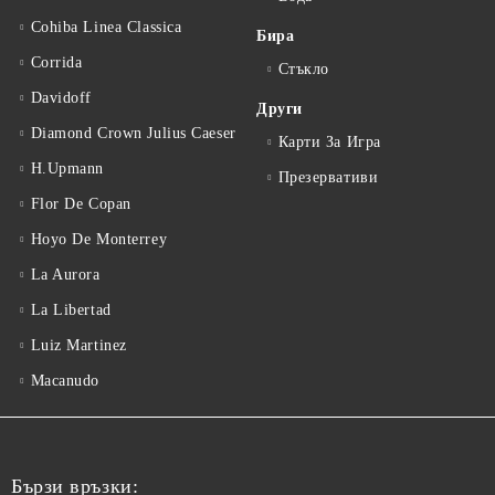
Cohiba Linea Classica
Бира
Corrida
Стъкло
Davidoff
Други
Diamond Crown Julius Caeser
Карти За Игра
H.Upmann
Презервативи
Flor De Copan
Hoyo De Monterrey
La Aurora
La Libertad
Luiz Martinez
Macanudo
Бързи връзки: