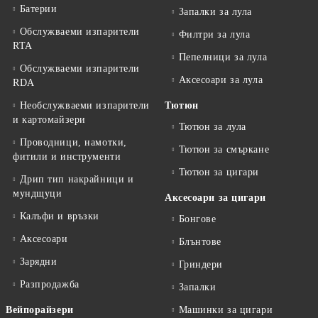
Батерии
Запалки за лула
Обслужваеми изпарители
Филтри за лула
RTA
Пепелници за лула
Обслужваеми изпарители
Аксесоари за лула
RDA
Необслужваеми изпарители
Тютюн
и картомайзери
Тютюн за лула
Проводници, намотки,
Тютюн за смъркане
фитили и инструменти
Тютюн за цигари
Дрип тип накрайници и
мундщуци
Аксесоари за цигари
Калъфи и връзки
Бонгове
Аксесоари
Блънтове
Зарядни
Гриндери
Разпродажба
Запалки
Вейпорайзери
Машинки за цигари