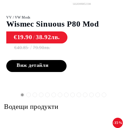
Комплект М
Vapor
 VW Mods
smec Sinuous P80 Mod
with 
€19.90
38.92лв.
€39.
€40.85
79.90лв.
€74.60
Виж детайли
Виж
Водещи продукти
-35%