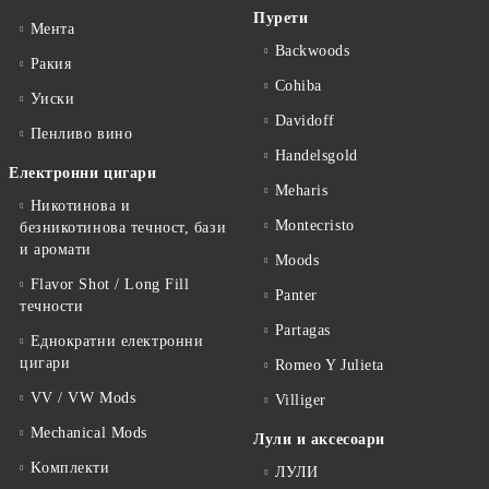
Пурети
Мента
Backwoods
Ракия
Cohiba
Уиски
Davidoff
Пенливо вино
Handelsgold
Електронни цигари
Meharis
Никотинова и
Montecristo
безникотинова течност, бази
и аромати
Moods
Flavor Shot / Long Fill
Panter
течности
Partagas
Еднократни електронни
цигари
Romeo Y Julieta
VV / VW Mods
Villiger
Mechanical Mods
Лули и аксесоари
Kомплекти
ЛУЛИ