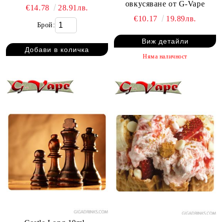
овкусяване от G-Vape
€14.78
28.91лв.
€10.17
19.89лв.
Брой:
Виж детайли
Няма наличност