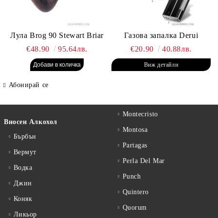
Лула Brog 90 Stewart Briar
Газова запалка Derui
€48.90
95.64лв.
€20.90
40.88лв.
Виж детайли
Абонирай се
Montecristo
Вносен Алкохол
Montosa
Бърбън
Partagas
Вермут
Perla Del Mar
Водка
Punch
Джин
Quintero
Коняк
Quorum
Ликьор