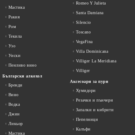
Romeo Y Julieta
Мастика
Santa Damiana
Ракия
Silencio
Ром
Toscano
Текила
VegaFina
Узо
Villa Dominicana
Уиски
Villiger La Meridiana
Пенливо вино
Villiger
Български алкохол
Аксесоари за пури
Бренди
Хумидори
Вино
Резачки и пънчери
Водка
Запалки и кибрити
Джин
Пепелници
Ликьор
Калъфи
Мастика