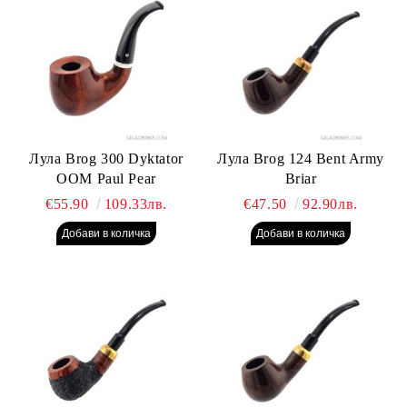
Лула Brog 300 Dyktator
Лула Brog 124 Bent Army
OOM Paul Pear
Briar
€55.90
109.33лв.
€47.50
92.90лв.