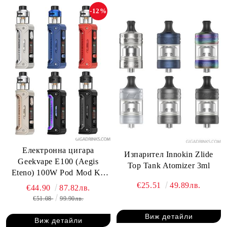
-12%
Електронна цигара
Изпарител Innokin Zlide
Geekvape E100 (Aegis
Top Tank Atomizer 3ml
Eteno) 100W Pod Mod Kit
4.5ml
€25.51
49.89лв.
€44.90
87.82лв.
€51.08
99.90лв.
Виж детайли
Виж детайли