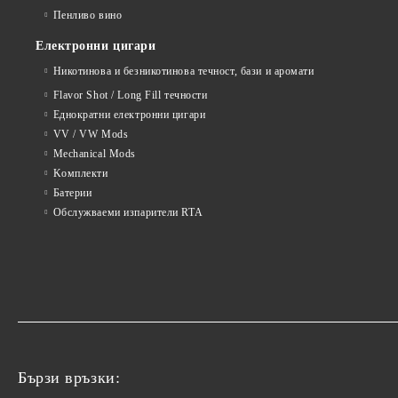
Пенливо вино
Електронни цигари
Никотинова и безникотинова течност, бази и аромати
Flavor Shot / Long Fill течности
Еднократни електронни цигари
VV / VW Mods
Mechanical Mods
Kомплекти
Батерии
Обслужваеми изпарители RTA
Бързи връзки: