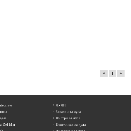
«
»
1
tecristo
ЛУЛИ
tosa
Запалки за лула
tagas
Филтри за лула
la Del Mar
Пепелници за лула