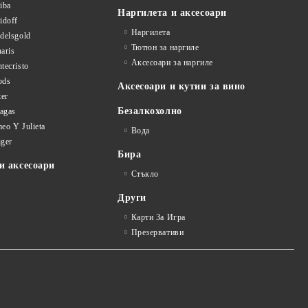
iba
Наргилета и аксесоари
idoff
Наргилета
delsgold
Тютюн за наргиле
aris
Аксесоари за наргиле
tecristo
ods
Аксесоари и кутии за вино
ter
Безалкохолно
tagas
eo Y Julieta
Вода
iger
Бира
и аксесоари
Стъкло
Други
Карти За Игра
Презервативи