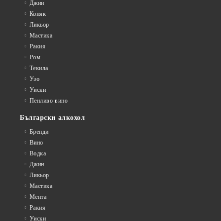
Villa Dominicana
Джин
Sky
Коняк
Villiger La Meridiana
Star
Ликьор
Мастика
Villiger
Zenga
Ракия
Ром
Други
Текила
Аксесоари
Узо
Уиски
Пенливо вино
Български алкохол
Бренди
Вино
Водка
Джин
Ликьор
Мастика
Мента
Ракия
Уиски