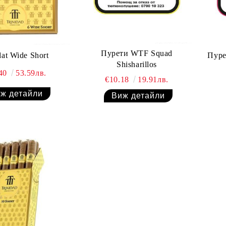
Пурети WTF Squad
dat Wide Short
Пуре
Shisharillos
.40
53.59лв.
€10.18
19.91лв.
ж детайли
Виж детайли