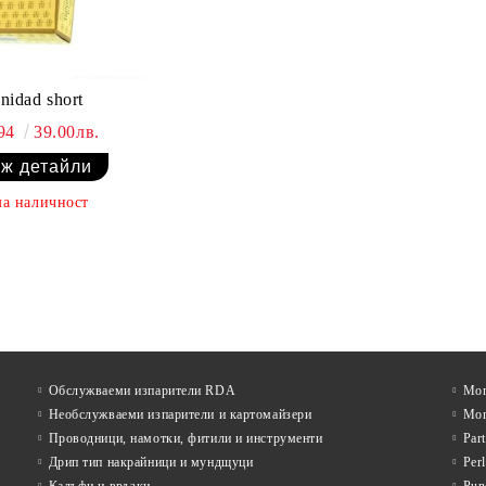
inidad short
.94
39.00лв.
ж детайли
а наличност
Обслужваеми изпарители RDA
Mon
Необслужваеми изпарители и картомайзери
Mon
Проводници, намотки, фитили и инструменти
Par
Дрип тип накрайници и мундщуци
Per