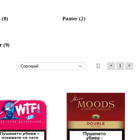
 (8)
Panter (2)
r (9)
«
»
1