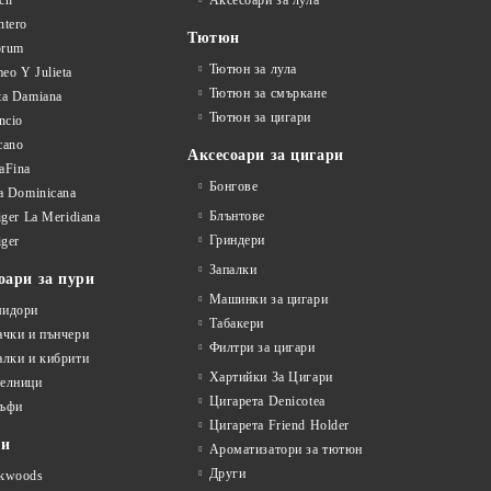
ch
Аксесоари за лула
ntero
Тютюн
orum
Тютюн за лула
eo Y Julieta
Тютюн за смъркане
ta Damiana
Тютюн за цигари
ncio
cano
Аксесоари за цигари
aFina
Бонгове
la Dominicana
Блънтове
liger La Meridiana
Гриндери
iger
Запалки
оари за пури
Машинки за цигари
идори
Табакери
ачки и пънчери
Филтри за цигари
алки и кибрити
Хартийки За Цигари
елници
Цигарета Denicotea
ъфи
Цигарета Friend Holder
ти
Ароматизатори за тютюн
Други
kwoods