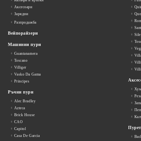
Калъфи и връзки
Pun
Аксесоари
Qui
Зарядни
Qu
Rom
Разпродажба
San
Вейпорайзери
Sile
Tos
Машинни пури
Veg
Guantanamera
Vil
Toscano
Vil
Villiger
Vill
Vasko Da Gama
Аксес
Principes
Хум
Ръчни пури
Рез
Alec Bradley
Зап
Azteca
Пеп
Brick House
Кал
CAO
Пуре
Capitol
Casa De Garcia
Bac