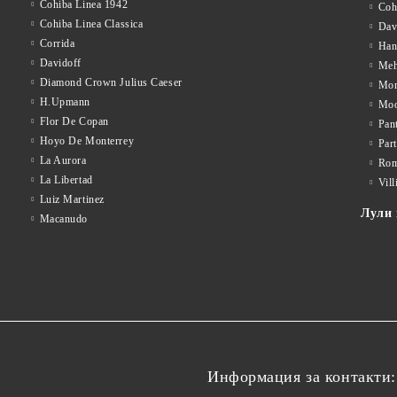
Cohiba Linea 1942
Coh
Cohiba Linea Classica
Dav
Corrida
Han
Davidoff
Meh
Diamond Crown Julius Caeser
Mon
H.Upmann
Mo
Flor De Copan
Pan
Hoyo De Monterrey
Par
La Aurora
Rom
La Libertad
Vill
Luiz Martinez
Лули 
Macanudo
Информация за контакти: