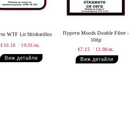
Пурети Moods Double Filter -
ти WTF Lit Shisharillos
10бр
€10.18
19.91лв.
€7.15
13.98лв.
Виж детайли
Виж детайли