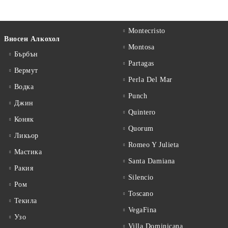
Montecristo
Вносен Алкохол
Montosa
Бърбън
Partagas
Вермут
Perla Del Mar
Водка
Punch
Джин
Quintero
Коняк
Quorum
Ликьор
Romeo Y Julieta
Мастика
Santa Damiana
Ракия
Silencio
Ром
Toscano
Текила
VegaFina
Узо
Villa Dominicana