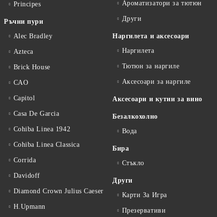
Ароматизатори за тютюн
Principes
Други
Ръчни пури
Alec Bradley
Наргилета и аксесоари
Наргилета
Azteca
Тютюн за наргиле
Brick House
Аксесоари за наргиле
CAO
Capitol
Аксесоари и кутии за вино
Casa De Garcia
Безалкохолно
Cohiba Linea 1942
Вода
Cohiba Linea Classica
Бира
Corrida
Стъкло
Davidoff
Други
Diamond Crown Julius Caeser
Карти За Игра
H.Upmann
Презервативи