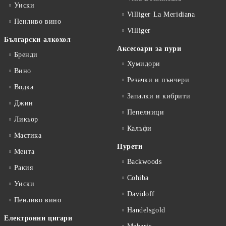
Уиски
Villiger La Meridiana
Пенливо вино
Villiger
Български алкохол
Аксесоари за пури
Бренди
Хумидори
Вино
Резачки и пънчери
Водка
Запалки и кибрити
Джин
Пепелници
Ликьор
Калъфи
Мастика
Пурети
Мента
Backwoods
Ракия
Cohiba
Уиски
Davidoff
Пенливо вино
Handelsgold
Електронни цигари