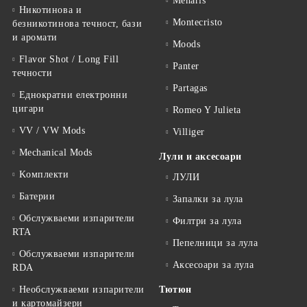
Meharis
Никотинова и
Montecristo
безникотинова течност, бази
и аромати
Moods
Flavor Shot / Long Fill
Panter
течности
Partagas
Еднократни електронни
цигари
Romeo Y Julieta
VV / VW Mods
Villiger
Mechanical Mods
Лули и аксесоари
Kомплекти
ЛУЛИ
Батерии
Запалки за лула
Обслужваеми изпарители
Филтри за лула
RTA
Пепелници за лула
Обслужваеми изпарители
Аксесоари за лула
RDA
Необслужваеми изпарители
Тютюн
и картомайзери