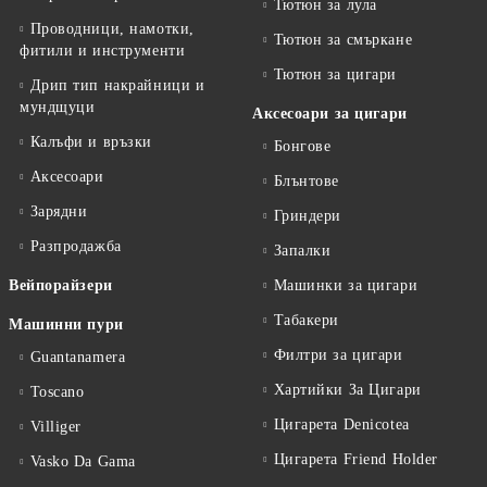
Тютюн за лула
Проводници, намотки,
Тютюн за смъркане
фитили и инструменти
Тютюн за цигари
Дрип тип накрайници и
мундщуци
Аксесоари за цигари
Калъфи и връзки
Бонгове
Аксесоари
Блънтове
Зарядни
Гриндери
Разпродажба
Запалки
Вейпорайзери
Машинки за цигари
Табакери
Машинни пури
Филтри за цигари
Guantanamera
Хартийки За Цигари
Toscano
Цигарета Denicotea
Villiger
Цигарета Friend Holder
Vasko Da Gama