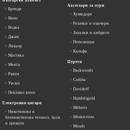
Български алкохол
Аксесоари за пури
Бренди
Хумидори
Вино
Резачки и пънчери
Водка
Запалки и кибрити
Джин
Пепелници
Ликьор
Калъфи
Мастика
Пурети
Мента
Backwoods
Ракия
Cohiba
Уиски
Davidoff
Пенливо вино
Handelsgold
Електронни цигари
Meharis
Никотинова и
Montecristo
безникотинова течност, бази
и аромати
Moods