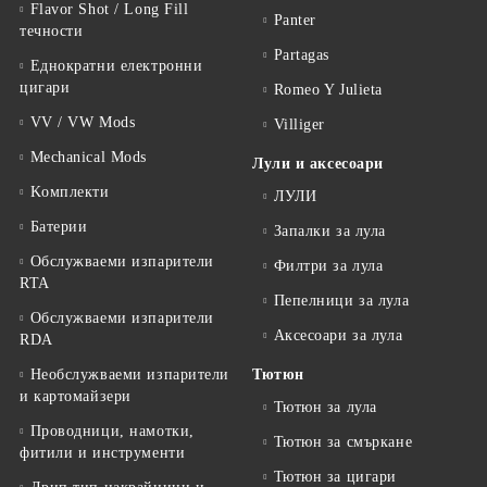
Flavor Shot / Long Fill
Panter
течности
Partagas
Еднократни електронни
цигари
Romeo Y Julieta
VV / VW Mods
Villiger
Mechanical Mods
Лули и аксесоари
Kомплекти
ЛУЛИ
Батерии
Запалки за лула
Обслужваеми изпарители
Филтри за лула
RTA
Пепелници за лула
Обслужваеми изпарители
Аксесоари за лула
RDA
Необслужваеми изпарители
Тютюн
и картомайзери
Тютюн за лула
Проводници, намотки,
Тютюн за смъркане
фитили и инструменти
Тютюн за цигари