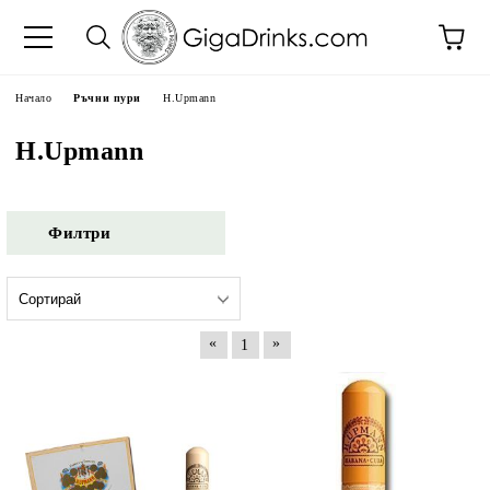
Начало
Ръчни пури
H.Upmann
H.Upmann
Филтри
«
»
1