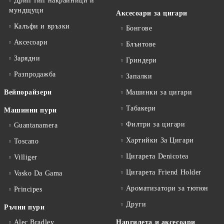
Дрип тип накрайници и
мундщуци
Аксесоари за цигари
Калъфи и връзки
Бонгове
Аксесоари
Блънтове
Зарядни
Гриндери
Разпродажба
Запалки
Вейпорайзери
Машинки за цигари
Табакери
Машинни пури
Филтри за цигари
Guantanamera
Хартийки За Цигари
Toscano
Цигарета Denicotea
Villiger
Цигарета Friend Holder
Vasko Da Gama
Ароматизатори за тютюн
Principes
Други
Ръчни пури
Alec Bradley
Наргилета и аксесоари