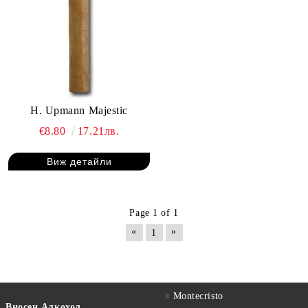
H. Upmann Majestic
€8.80
17.21лв.
Виж детайли
Page 1 of 1
«
»
1
Montecristo
Вносен Алкохол