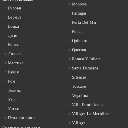
Montosa
Бърбън
Partagas
Вермут
Perla Del Mar
Водка
Punch
Джин
Quintero
Коняк
Quorum
Ликьор
Romeo Y Julieta
Мастика
Santa Damiana
Ракия
Silencio
Ром
Toscano
Текила
VegaFina
Узо
Villa Dominicana
Уиски
Villiger La Meridiana
Пенливо вино
Villiger