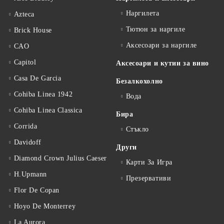
Наргилета
Azteca
Тютюн за наргиле
Brick House
Аксесоари за наргиле
CAO
Capitol
Аксесоари и кутии за вино
Casa De Garcia
Безалкохолно
Cohiba Linea 1942
Вода
Cohiba Linea Classica
Бира
Corrida
Стъкло
Davidoff
Други
Diamond Crown Julius Caeser
Карти За Игра
H.Upmann
Презервативи
Flor De Copan
Hoyo De Monterrey
La Aurora