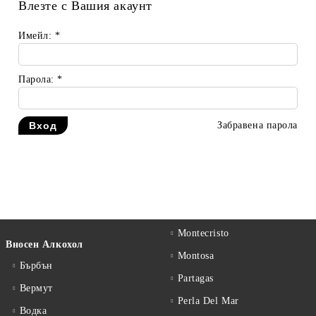
Влезте с Вашия акаунт
Имейл:
*
Парола:
*
Забравена парола
Montecristo
Вносен Алкохол
Montosa
Бърбън
Partagas
Вермут
Perla Del Mar
Водка