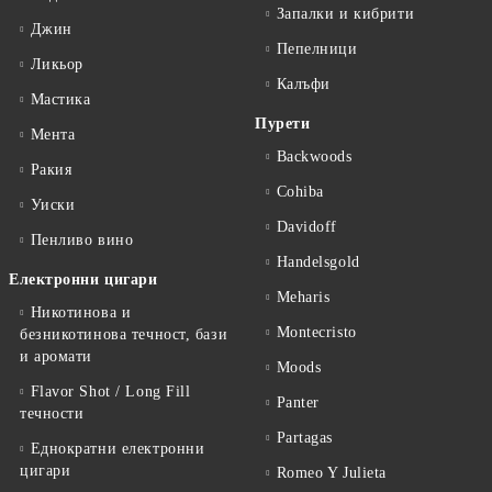
Запалки и кибрити
Джин
Пепелници
Ликьор
Калъфи
Мастика
Пурети
Мента
Backwoods
Ракия
Cohiba
Уиски
Davidoff
Пенливо вино
Handelsgold
Електронни цигари
Meharis
Никотинова и
Montecristo
безникотинова течност, бази
и аромати
Moods
Flavor Shot / Long Fill
Panter
течности
Partagas
Еднократни електронни
цигари
Romeo Y Julieta