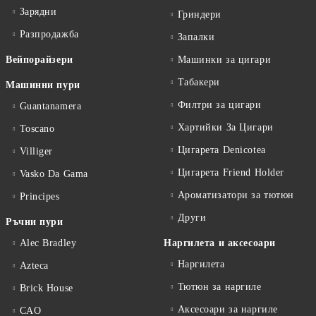
Зарядни
Гриндери
Разпродажба
Запалки
Вейпорайзери
Машинки за цигари
Табакери
Машинни пури
Филтри за цигари
Guantanamera
Хартийки За Цигари
Toscano
Цигарета Denicotea
Villiger
Цигарета Friend Holder
Vasko Da Gama
Ароматизатори за тютюн
Principes
Други
Ръчни пури
Alec Bradley
Наргилета и аксесоари
Наргилета
Azteca
Тютюн за наргиле
Brick House
Аксесоари за наргиле
CAO