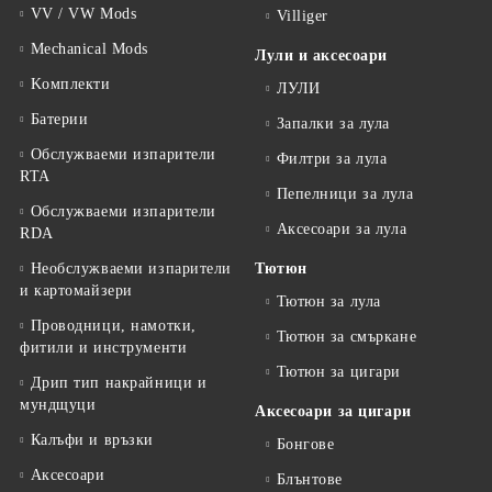
VV / VW Mods
Villiger
Mechanical Mods
Лули и аксесоари
Kомплекти
ЛУЛИ
Батерии
Запалки за лула
Обслужваеми изпарители
Филтри за лула
RTA
Пепелници за лула
Обслужваеми изпарители
Аксесоари за лула
RDA
Необслужваеми изпарители
Тютюн
и картомайзери
Тютюн за лула
Проводници, намотки,
Тютюн за смъркане
фитили и инструменти
Тютюн за цигари
Дрип тип накрайници и
мундщуци
Аксесоари за цигари
Калъфи и връзки
Бонгове
Аксесоари
Блънтове