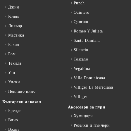
Punch
Джин
Quintero
Коняк
Quorum
Ликьор
Romeo Y Julieta
Мастика
Santa Damiana
Ракия
Silencio
Ром
Toscano
Текила
VegaFina
Узо
Villa Dominicana
Уиски
Villiger La Meridiana
Пенливо вино
Villiger
Български алкохол
Аксесоари за пури
Бренди
Хумидори
Вино
Резачки и пънчери
Водка