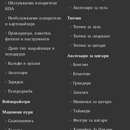
Обслужваеми изпарители
Аксесоари за лула
RDA
Необслужваеми изпарители
Тютюн
и картомайзери
Тютюн за лула
Проводници, намотки,
Тютюн за смъркане
фитили и инструменти
Тютюн за цигари
Дрип тип накрайници и
мундщуци
Аксесоари за цигари
Калъфи и връзки
Бонгове
Аксесоари
Блънтове
Зарядни
Гриндери
Разпродажба
Запалки
Вейпорайзери
Машинки за цигари
Табакери
Машинни пури
Филтри за цигари
Guantanamera
Хартийки За Цигари