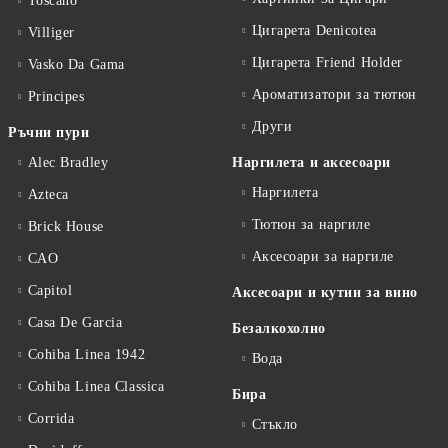
Toscano
Цигарета Denicotea
Villiger
Цигарета Friend Holder
Vasko Da Gama
Ароматизатори за тютюн
Principes
Други
Ръчни пури
Alec Bradley
Наргилета и аксесоари
Наргилета
Azteca
Тютюн за наргиле
Brick House
Аксесоари за наргиле
CAO
Capitol
Аксесоари и кутии за вино
Casa De Garcia
Безалкохолно
Cohiba Linea 1942
Вода
Cohiba Linea Classica
Бира
Corrida
Стъкло