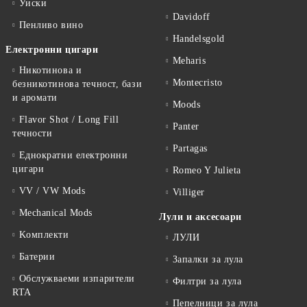
Уиски
Davidoff
Пенливо вино
Handelsgold
Електронни цигари
Meharis
Никотинова и
Montecristo
безникотинова течност, бази
и аромати
Moods
Flavor Shot / Long Fill
Panter
течности
Partagas
Еднократни електронни
цигари
Romeo Y Julieta
VV / VW Mods
Villiger
Mechanical Mods
Лули и аксесоари
Kомплекти
ЛУЛИ
Батерии
Запалки за лула
Обслужваеми изпарители
Филтри за лула
RTA
Пепелници за лула