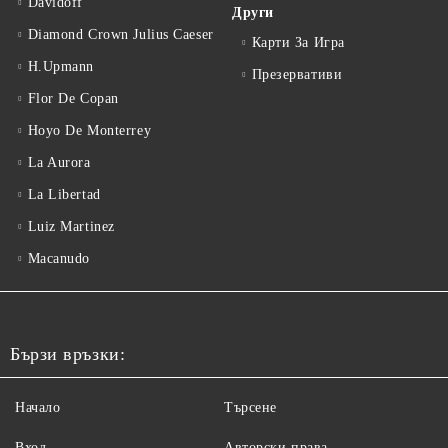
Davidoff
Други
Diamond Crown Julius Caeser
Карти За Игра
H.Upmann
Презервативи
Flor De Copan
Hoyo De Monterrey
La Aurora
La Libertad
Luiz Martinez
Macanudo
Бързи връзки:
Начало
Търсене
Вход
Авторски права