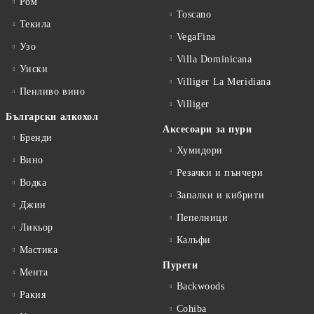
Ром
Toscano
Текила
VegaFina
Узо
Villa Dominicana
Уиски
Villiger La Meridiana
Пенливо вино
Villiger
Български алкохол
Аксесоари за пури
Бренди
Хумидори
Вино
Резачки и пънчери
Водка
Запалки и кибрити
Джин
Пепелници
Ликьор
Калъфи
Мастика
Пурети
Мента
Backwoods
Ракия
Cohiba