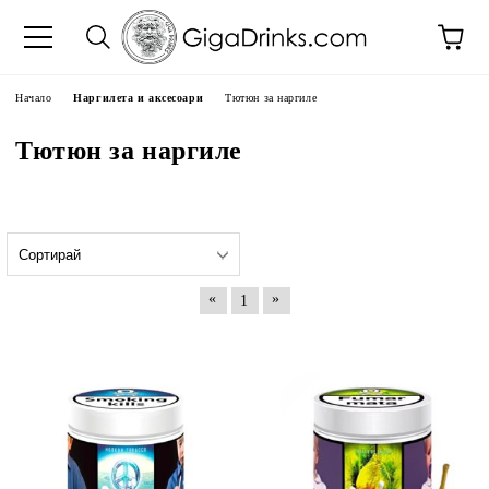
Начало
Наргилета и аксесоари
Тютюн за наргиле
Тютюн за наргиле
«
»
1