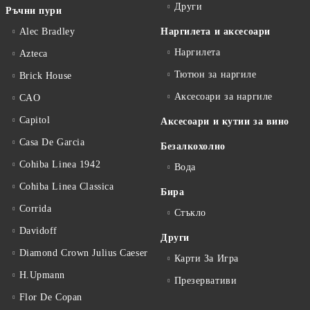
Други
Ръчни пури
Alec Bradley
Наргилета и аксесоари
Наргилета
Azteca
Тютюн за наргиле
Brick House
Аксесоари за наргиле
CAO
Capitol
Аксесоари и кутии за вино
Casa De Garcia
Безалкохолно
Cohiba Linea 1942
Вода
Cohiba Linea Classica
Бира
Corrida
Стъкло
Davidoff
Други
Diamond Crown Julius Caeser
Карти За Игра
H.Upmann
Презервативи
Flor De Copan