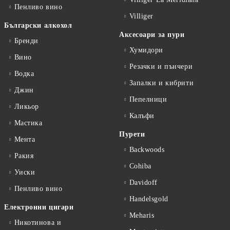
Пенливо вино
Villiger
Български алкохол
Аксесоари за пури
Бренди
Хумидори
Вино
Резачки и пънчери
Водка
Запалки и кибрити
Джин
Пепелници
Ликьор
Калъфи
Мастика
Пурети
Мента
Backwoods
Ракия
Cohiba
Уиски
Davidoff
Пенливо вино
Handelsgold
Електронни цигари
Meharis
Никотинова и