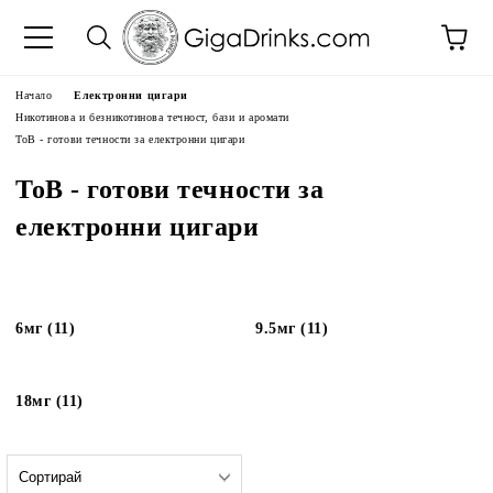
Начало
Електронни цигари
Никотинова и безникотинова течност, бази и аромати
ToB - готови течности за електронни цигари
ToB - готови течности за
електронни цигари
6мг (11)
9.5мг (11)
18мг (11)