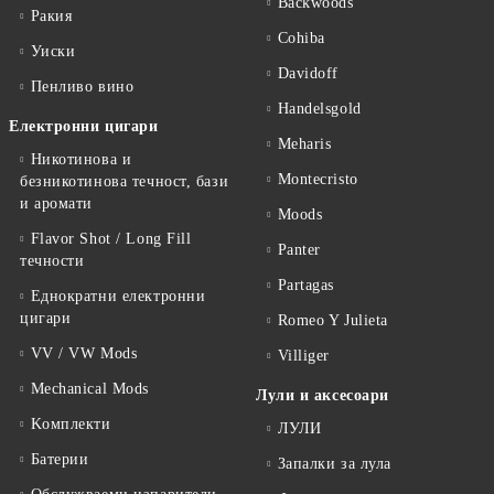
Backwoods
Ракия
Cohiba
Уиски
Davidoff
Пенливо вино
Handelsgold
Електронни цигари
Meharis
Никотинова и
Montecristo
безникотинова течност, бази
и аромати
Moods
Flavor Shot / Long Fill
Panter
течности
Partagas
Еднократни електронни
цигари
Romeo Y Julieta
VV / VW Mods
Villiger
Mechanical Mods
Лули и аксесоари
Kомплекти
ЛУЛИ
Батерии
Запалки за лула