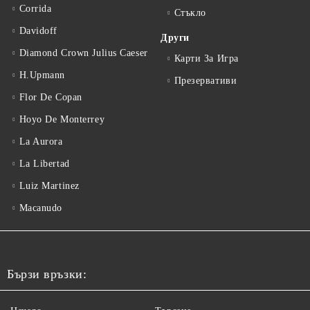
Corrida
Стъкло
Davidoff
Други
Diamond Crown Julius Caeser
Карти За Игра
H.Upmann
Презервативи
Flor De Copan
Hoyo De Monterrey
La Aurora
La Libertad
Luiz Martinez
Macanudo
Бързи връзки: