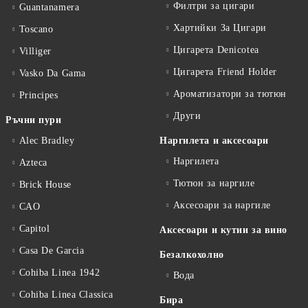
Филтри за цигари
Guantanamera
Хартийки За Цигари
Toscano
Цигарета Denicotea
Villiger
Цигарета Friend Holder
Vasko Da Gama
Ароматизатори за тютюн
Principes
Други
Ръчни пури
Alec Bradley
Наргилета и аксесоари
Наргилета
Azteca
Тютюн за наргиле
Brick House
Аксесоари за наргиле
CAO
Capitol
Аксесоари и кутии за вино
Casa De Garcia
Безалкохолно
Cohiba Linea 1942
Вода
Cohiba Linea Classica
Бира