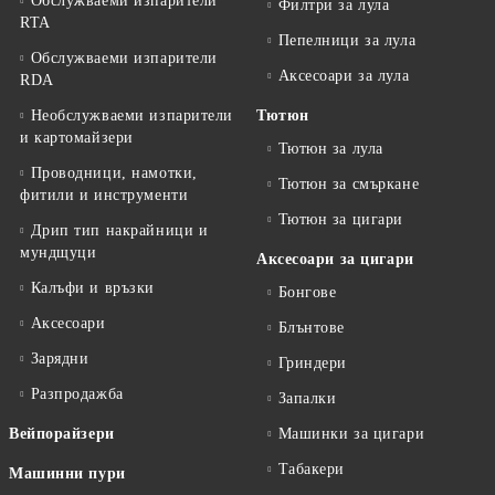
Обслужваеми изпарители
Филтри за лула
RTA
Пепелници за лула
Обслужваеми изпарители
Аксесоари за лула
RDA
Необслужваеми изпарители
Тютюн
и картомайзери
Тютюн за лула
Проводници, намотки,
Тютюн за смъркане
фитили и инструменти
Тютюн за цигари
Дрип тип накрайници и
мундщуци
Аксесоари за цигари
Калъфи и връзки
Бонгове
Аксесоари
Блънтове
Зарядни
Гриндери
Разпродажба
Запалки
Вейпорайзери
Машинки за цигари
Табакери
Машинни пури