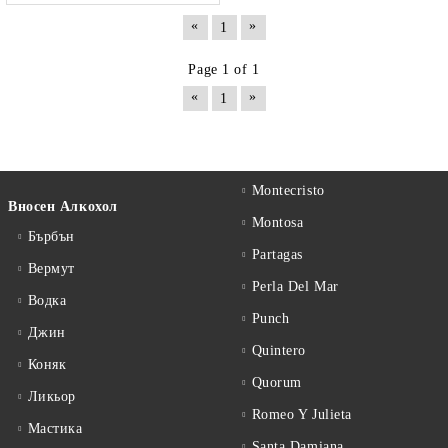
«
»
1
Page 1 of 1
«
»
1
Montecristo
Вносен Алкохол
Montosa
Бърбън
Partagas
Вермут
Perla Del Mar
Водка
Punch
Джин
Quintero
Коняк
Quorum
Ликьор
Romeo Y Julieta
Мастика
Santa Damiana