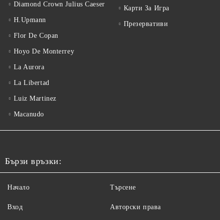
Diamond Crown Julius Caeser
Карти За Игра
H.Upmann
Презервативи
Flor De Copan
Hoyo De Monterrey
La Aurora
La Libertad
Luiz Martinez
Macanudo
Бързи връзки:
Начало
Търсене
Вход
Авторски права