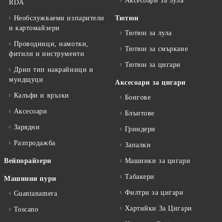
Аксесоари за лула
RDA
Необслужваеми изпарители
Тютюн
и картомайзери
Тютюн за лула
Проводници, намотки,
Тютюн за смъркане
фитили и инструменти
Тютюн за цигари
Дрип тип накрайници и
мундщуци
Аксесоари за цигари
Калъфи и връзки
Бонгове
Аксесоари
Блънтове
Зарядни
Гриндери
Разпродажба
Запалки
Вейпорайзери
Машинки за цигари
Табакери
Машинни пури
Филтри за цигари
Guantanamera
Хартийки За Цигари
Toscano