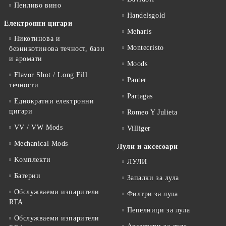
Пенливо вино
Handelsgold
Електронни цигари
Meharis
Никотинова и
Montecristo
безникотинова течност, бази
и аромати
Moods
Flavor Shot / Long Fill
Panter
течности
Partagas
Еднократни електронни
цигари
Romeo Y Julieta
VV / VW Mods
Villiger
Mechanical Mods
Лули и аксесоари
Kомплекти
ЛУЛИ
Батерии
Запалки за лула
Обслужваеми изпарители
Филтри за лула
RTA
Пепелници за лула
Обслужваеми изпарители