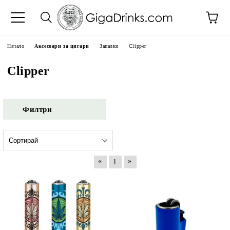
Начало
Аксесоари за цигари
Запалки
Clipper
Clipper
Филтри
«
»
1