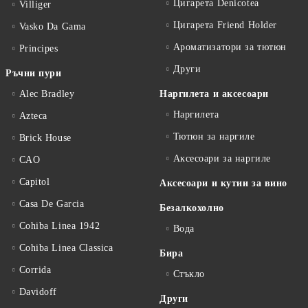
Цигарета Denicotea
Villiger
Цигарета Friend Holder
Vasko Da Gama
Ароматизатори за тютюн
Principes
Други
Ръчни пури
Alec Bradley
Наргилета и аксесоари
Наргилета
Azteca
Тютюн за наргиле
Brick House
Аксесоари за наргиле
CAO
Capitol
Аксесоари и кутии за вино
Casa De Garcia
Безалкохолно
Cohiba Linea 1942
Вода
Cohiba Linea Classica
Бира
Corrida
Стъкло
Davidoff
Други