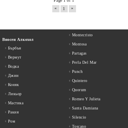
Page 1 of 1
«
»
1
Montecristo
Вносен Алкохол
Montosa
Бърбън
Partagas
Вермут
Perla Del Mar
Водка
Punch
Джин
Quintero
Коняк
Quorum
Ликьор
Romeo Y Julieta
Мастика
Santa Damiana
Ракия
Silencio
Ром
Toscano