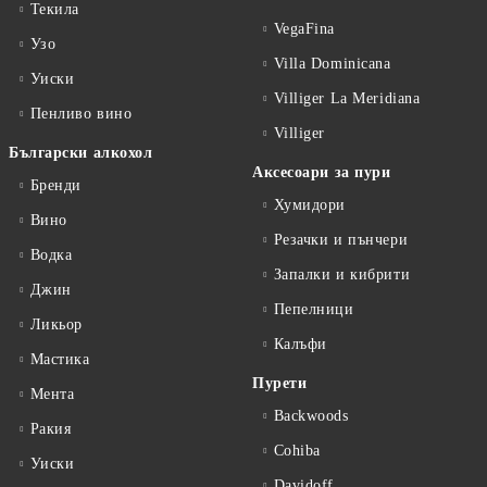
Текила
VegaFina
Узо
Villa Dominicana
Уиски
Villiger La Meridiana
Пенливо вино
Villiger
Български алкохол
Аксесоари за пури
Бренди
Хумидори
Вино
Резачки и пънчери
Водка
Запалки и кибрити
Джин
Пепелници
Ликьор
Калъфи
Мастика
Пурети
Мента
Backwoods
Ракия
Cohiba
Уиски
Davidoff