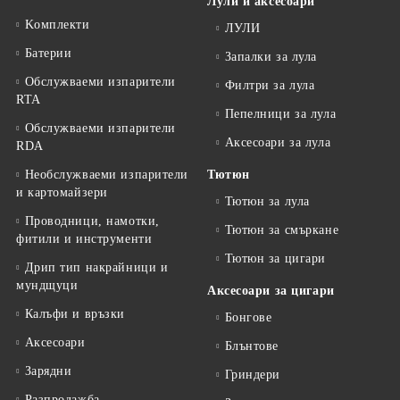
Лули и аксесоари
Kомплекти
ЛУЛИ
Батерии
Запалки за лула
Обслужваеми изпарители
Филтри за лула
RTA
Пепелници за лула
Обслужваеми изпарители
Аксесоари за лула
RDA
Необслужваеми изпарители
Тютюн
и картомайзери
Тютюн за лула
Проводници, намотки,
Тютюн за смъркане
фитили и инструменти
Тютюн за цигари
Дрип тип накрайници и
мундщуци
Аксесоари за цигари
Калъфи и връзки
Бонгове
Аксесоари
Блънтове
Зарядни
Гриндери
Разпродажба