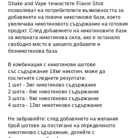
Shake and Vape течностите Flavor Shot
позволяват на потребителите възможността за
добавянето на повече никотинови бази, което
увеличава никотиновото съдържание на готовия
продукт. След добавянето на никотиновите бази
за желаната никотинова сила, ако е останало
свободно място в шишето добавете и
безникотинова база.
В комбинация с никотинови шотове
със съдържание 18мг никотин, може да
постигнете следните резултати:
1 шот - 3мг никотиново съдържание
2 шота - 6мг никотиново съдържание
3 шота - 9мг никотиново съдържание
4 шота - 12мг никотиново съдържание
Не забравяйте: след добавянето на желания
брой шотове за постигане на определеното
никотиново съдъражние, долейте с