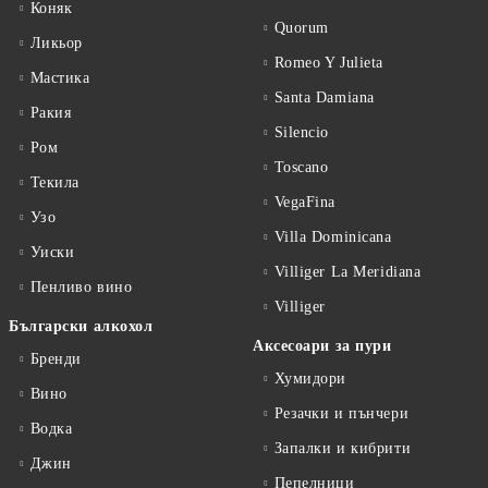
Коняк
Quorum
Ликьор
Romeo Y Julieta
Мастика
Santa Damiana
Ракия
Silencio
Ром
Toscano
Текила
VegaFina
Узо
Villa Dominicana
Уиски
Villiger La Meridiana
Пенливо вино
Villiger
Български алкохол
Аксесоари за пури
Бренди
Хумидори
Вино
Резачки и пънчери
Водка
Запалки и кибрити
Джин
Пепелници