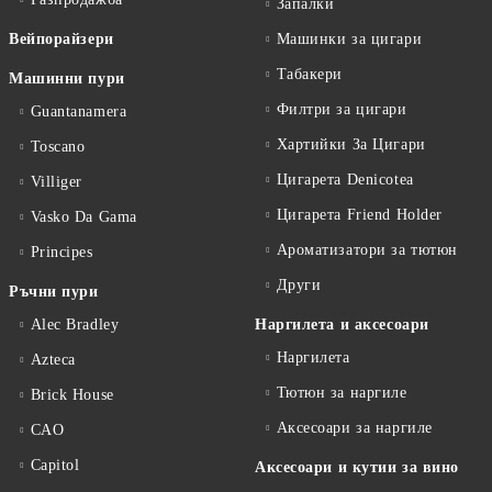
Запалки
Вейпорайзери
Машинки за цигари
Табакери
Машинни пури
Филтри за цигари
Guantanamera
Хартийки За Цигари
Toscano
Цигарета Denicotea
Villiger
Цигарета Friend Holder
Vasko Da Gama
Ароматизатори за тютюн
Principes
Други
Ръчни пури
Alec Bradley
Наргилета и аксесоари
Наргилета
Azteca
Тютюн за наргиле
Brick House
Аксесоари за наргиле
CAO
Capitol
Аксесоари и кутии за вино