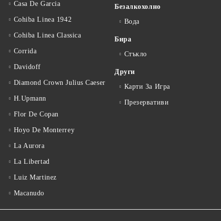
Casa De Garcia
Безалкохолно
Cohiba Linea 1942
Вода
Cohiba Linea Classica
Бира
Corrida
Стъкло
Davidoff
Други
Diamond Crown Julius Caeser
Карти За Игра
H.Upmann
Презервативи
Flor De Copan
Hoyo De Monterrey
La Aurora
La Libertad
Luiz Martinez
Macanudo