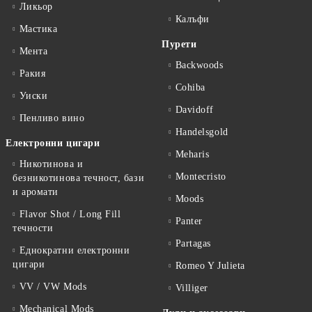
Ликьор
Калъфи
Мастика
Пурети
Мента
Backwoods
Ракия
Cohiba
Уиски
Davidoff
Пенливо вино
Handelsgold
Електронни цигари
Meharis
Никотинова и
Montecristo
безникотинова течност, бази
и аромати
Moods
Flavor Shot / Long Fill
Panter
течности
Partagas
Еднократни електронни
цигари
Romeo Y Julieta
VV / VW Mods
Villiger
Mechanical Mods