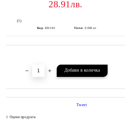
28.91лв.
(1)
Код:
801144
Тегло:
0.060
кг
Добави в желани
Tweet
Оцени продукта