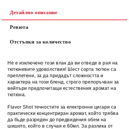
Детайлно описание
Ревюта
Отстъпки за количество
Не е изключено този влак да ви отведе в рая на
тютюневите удоволствия! Шест сорта тютюн са
преплетени, за да придадът сложността и
характера на този бленд, строго препоръчван за
вейпъри предпочитащи естествения аромат на
тютюна.
Flavor Shot течностите за електронни цигари са
практически концентриран аромат, който трябва
да бъде разреден до предвидения обем на
шишето, който в случая е 60мл. За разлика от