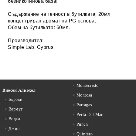
безникотинова база!
Съдържание на течност в бутилката: 20мл
концентриран аромат на PG основа.
Обем на бутилката: 60мл.
Производител:
Simple Lab, Cyprus
Montecristo
Вносен Алкохол
Montosa
Бърбън
Partagas
Вермут
Perla Del Mar
Водка
Punch
Джин
Quintero