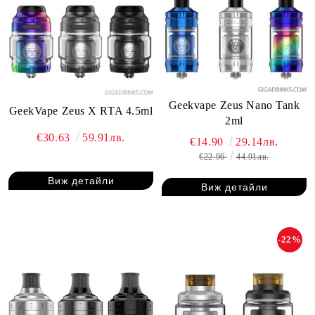
Geekvape Zeus Nano Tank
GeekVape Zeus X RTA 4.5ml
2ml
€30.63
59.91лв.
€14.90
29.14лв.
€22.96
44.91лв.
Виж детайли
Виж детайли
-22%