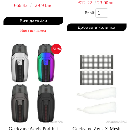
€12.22
23.90лв.
€66.42
129.91лв.
Брой:
Виж детайли
Няма наличност
-51%
Geekvape Aegis Pod Kit
Geekvape Zeus X Mesh