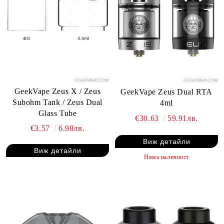
GeekVape Zeus X / Zeus
GeekVape Zeus Dual RTA
Subohm Tank / Zeus Dual
4ml
Glass Tube
€30.63
59.91лв.
€3.57
6.98лв.
Виж детайли
Виж детайли
Няма наличност