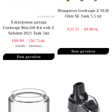
Изпарител Geekvape Z SUB
Ohm SE Tank 5.5 ml
Електронна цигара
Geekvape Max100 Kit with Z
€25.51
49.89лв.
Subohm 2021 Tank 5ml
€69.90
136.71лв.
€74.09
144.91лв.
Виж детайли
Виж детайли