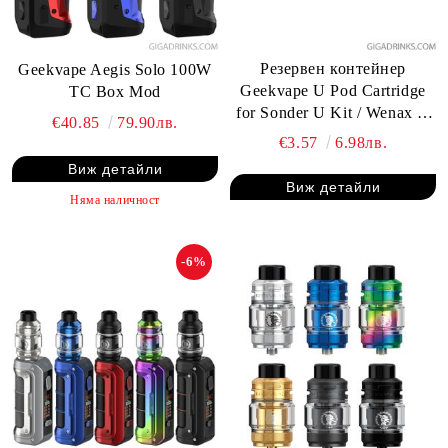
Резервен контейнер
Geekvape Aegis Solo 100W
Geekvape U Pod Cartridge
TC Box Mod
for Sonder U Kit / Wenax U
€40.85
79.90лв.
Kit / AU Kit / Obelisk UKit /
€3.57
6.98лв.
Digi-U Kit 2ml
Виж детайли
Виж детайли
Няма наличност
-6%