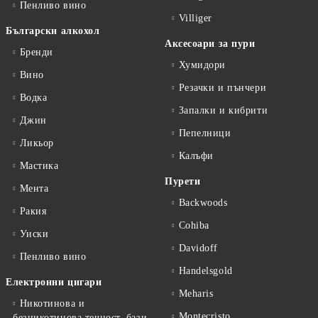
Пенливо вино
Villiger
Български алкохол
Аксесоари за пури
Бренди
Хумидори
Вино
Резачки и пънчери
Водка
Запалки и кибрити
Джин
Пепелници
Ликьор
Калъфи
Мастика
Пурети
Мента
Backwoods
Ракия
Cohiba
Уиски
Davidoff
Пенливо вино
Handelsgold
Електронни цигари
Meharis
Никотинова и
Montecristo
безникотинова течност, бази