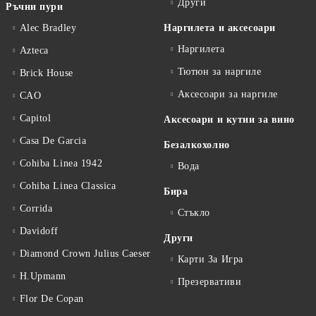
Други
Ръчни пури
Alec Bradley
Наргилета и аксесоари
Наргилета
Azteca
Тютюн за наргиле
Brick House
Аксесоари за наргиле
CAO
Capitol
Аксесоари и кутии за вино
Casa De Garcia
Безалкохолно
Cohiba Linea 1942
Вода
Cohiba Linea Classica
Бира
Corrida
Стъкло
Davidoff
Други
Diamond Crown Julius Caeser
Карти За Игра
H.Upmann
Презервативи
Flor De Copan