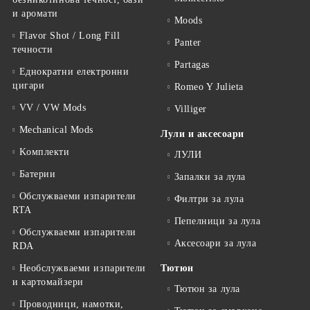
и аромати
Moods
Flavor Shot / Long Fill
Panter
течности
Partagas
Еднократни електронни
цигари
Romeo Y Julieta
VV / VW Mods
Villiger
Mechanical Mods
Лули и аксесоари
Kомплекти
ЛУЛИ
Батерии
Запалки за лула
Обслужваеми изпарители
Филтри за лула
RTA
Пепелници за лула
Обслужваеми изпарители
Аксесоари за лула
RDA
Необслужваеми изпарители
Тютюн
и картомайзери
Тютюн за лула
Проводници, намотки,