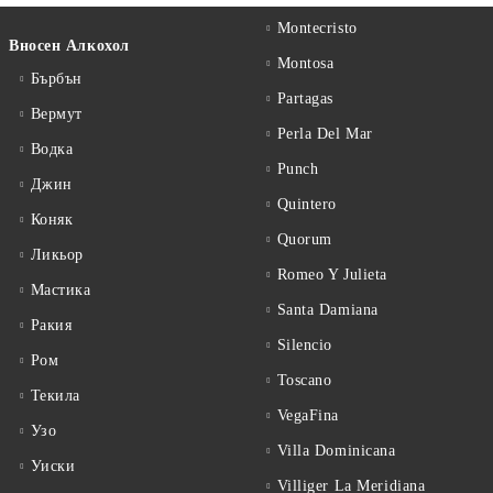
Montecristo
Вносен Алкохол
Montosa
Бърбън
Partagas
Вермут
Perla Del Mar
Водка
Punch
Джин
Quintero
Коняк
Quorum
Ликьор
Romeo Y Julieta
Мастика
Santa Damiana
Ракия
Silencio
Ром
Toscano
Текила
VegaFina
Узо
Villa Dominicana
Уиски
Villiger La Meridiana