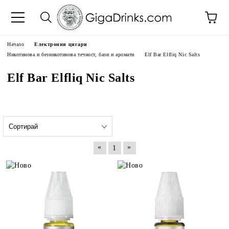
Начало
Електронни цигари
Никотинова и безникотинова течност, бази и аромати
Elf Bar Elfliq Nic Salts
Elf Bar Elfliq Nic Salts
«
»
1