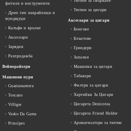
Тютюн за смъркане
фитили и инструменти
Тютюн за цигари
Дрип тип накрайници и
мундщуци
Аксесоари за цигари
Калъфи и връзки
Бонгове
Аксесоари
Блънтове
Зарядни
Гриндери
Разпродажба
Запалки
Вейпорайзери
Машинки за цигари
Табакери
Машинни пури
Филтри за цигари
Guantanamera
Хартийки За Цигари
Toscano
Цигарета Denicotea
Villiger
Цигарета Friend Holder
Vasko Da Gama
Ароматизатори за тютюн
Principes