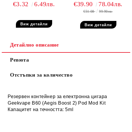
Aegis Boost Plus, Aegis
Kit 2000mAh 5ml
€3.32
6.49лв.
€39.90
78.04лв.
Hero, Zeus Nano, Mero
€51.08
99.90лв.
AIO, Aegis Boost LE
Bonus, Z50 kit
Виж детайли
Виж детайли
Детайлно описание
Ревюта
Отстъпки за количество
Резервен контейнер за електронна цигара
Geekvape B60 (Aegis Boost 2) Pod Mod Kit
Капацитет на течността: 5ml