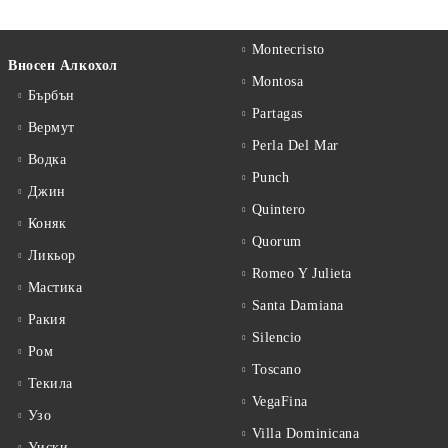
Montecristo
Вносен Алкохол
Montosa
Бърбън
Partagas
Вермут
Perla Del Mar
Водка
Punch
Джин
Quintero
Коняк
Quorum
Ликьор
Romeo Y Julieta
Мастика
Santa Damiana
Ракия
Silencio
Ром
Toscano
Текила
VegaFina
Узо
Villa Dominicana
Уиски