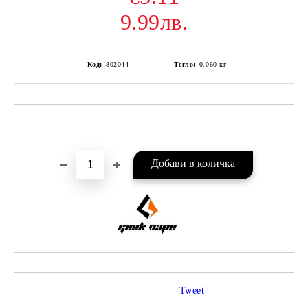
9.99лв.
Код:
802044
Тегло:
0.060
кг
Добави в желани
Tweet