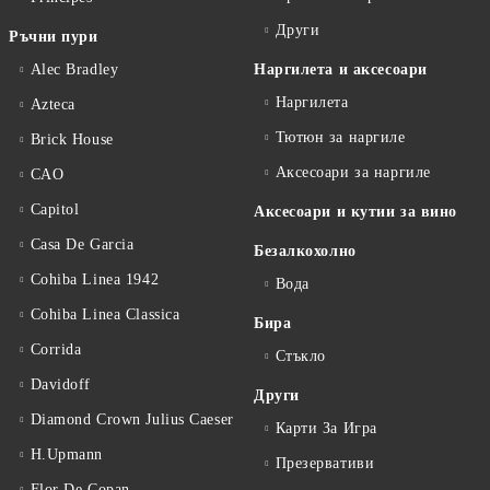
Други
Ръчни пури
Alec Bradley
Наргилета и аксесоари
Наргилета
Azteca
Тютюн за наргиле
Brick House
Аксесоари за наргиле
CAO
Capitol
Аксесоари и кутии за вино
Casa De Garcia
Безалкохолно
Cohiba Linea 1942
Вода
Cohiba Linea Classica
Бира
Corrida
Стъкло
Davidoff
Други
Diamond Crown Julius Caeser
Карти За Игра
H.Upmann
Презервативи
Flor De Copan