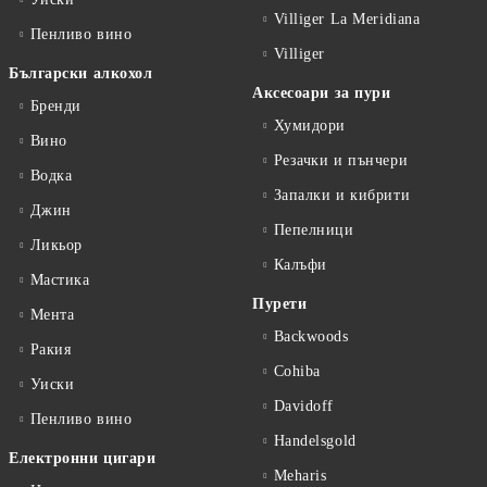
Villiger La Meridiana
Пенливо вино
Villiger
Български алкохол
Аксесоари за пури
Бренди
Хумидори
Вино
Резачки и пънчери
Водка
Запалки и кибрити
Джин
Пепелници
Ликьор
Калъфи
Мастика
Пурети
Мента
Backwoods
Ракия
Cohiba
Уиски
Davidoff
Пенливо вино
Handelsgold
Електронни цигари
Meharis