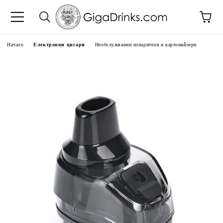
Начало
Електронни цигари
Необслужваеми изпарители и картомайзери