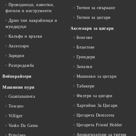
Проводници, намотки,
Тютюн за смъркане
фитили и инструменти
Тютюн за цигари
Дрип тип накрайници и
мундщуци
Аксесоари за цигари
Калъфи и връзки
Бонгове
Аксесоари
Блънтове
Зарядни
Гриндери
Разпродажба
Запалки
Вейпорайзери
Машинки за цигари
Табакери
Машинни пури
Филтри за цигари
Guantanamera
Хартийки За Цигари
Toscano
Цигарета Denicotea
Villiger
Цигарета Friend Holder
Vasko Da Gama
Ароматизатори за тютюн
Principes