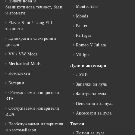
Никотинова и
Montecristo
безникотинова течност, бази
и аромати
Moods
Flavor Shot / Long Fill
Panter
течности
Partagas
Еднократни електронни
цигари
Romeo Y Julieta
VV / VW Mods
Villiger
Mechanical Mods
Лули и аксесоари
Kомплекти
ЛУЛИ
Батерии
Запалки за лула
Обслужваеми изпарители
Филтри за лула
RTA
Пепелници за лула
Обслужваеми изпарители
Аксесоари за лула
RDA
Необслужваеми изпарители
Тютюн
и картомайзери
Тютюн за лула