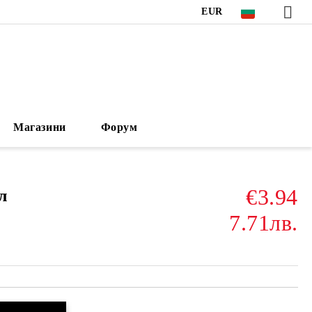
EUR
Магазини
Форум
€3.94
л
7.71лв.
Добави в желани