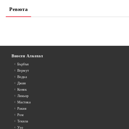
Ревюта
Вносен Алкохол
Бърбън
Вермут
Водка
Джин
Коняк
Ликьор
Мастика
Ракия
Ром
Текила
Узо