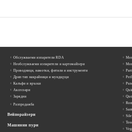
Обслужваеми изпарители RDA
Mon
Необслужваеми изпарители и картомайзери
Mon
Проводници, намотки, фитили и инструменти
Par
Дрип тип накрайници и мундщуци
Per
Калъфи и връзки
Pun
Аксесоари
Qui
Зарядни
Qu
Rom
Разпродажба
San
Вейпорайзери
Sile
Tos
Машинни пури
Veg