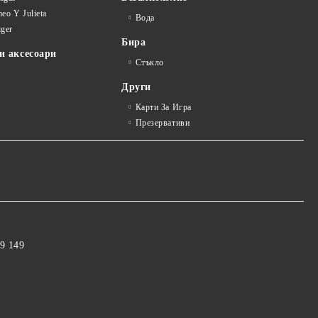
eo Y Julieta
Вода
iger
Бира
и аксесоари
Стъкло
Други
Карти За Игра
Презервативи
9 149