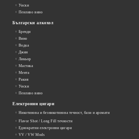
Уиски
Пенливо вино
Български алкохол
Бренди
Вино
Водка
Джин
Ликьор
Мастика
Мента
Ракия
Уиски
Пенливо вино
Електронни цигари
Никотинова и безникотинова течност, бази и аромати
Flavor Shot / Long Fill течности
Еднократни електронни цигари
VV / VW Mods