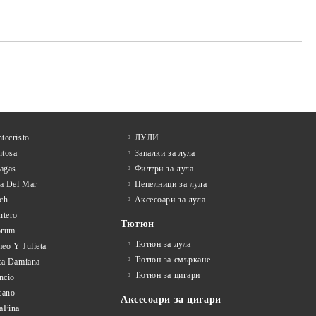
tecristo
ЛУЛИ
tosa
Запалки за лула
tagas
Филтри за лула
la Del Mar
Пепелници за лула
ch
Аксесоари за лула
ntero
Тютюн
orum
Тютюн за лула
eo Y Julieta
Тютюн за смъркане
ta Damiana
Тютюн за цигари
ncio
cano
Аксесоари за цигари
aFina