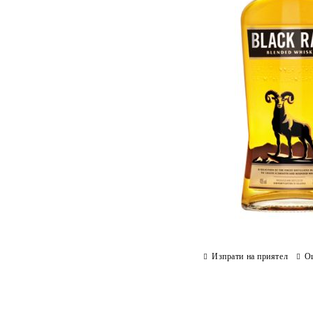
Изпрати на приятел
О