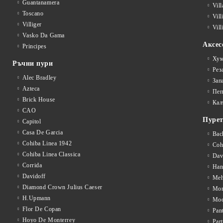
Guantanamera
Vil
Toscano
Vil
Villiger
Vill
Vasko Da Gama
Аксес
Principes
Хум
Ръчни пури
Рез
Alec Bradley
Зап
Azteca
Пеп
Brick House
Кал
CAO
Пуре
Capitol
Casa De Garcia
Bac
Cohiba Linea 1942
Coh
Cohiba Linea Classica
Dav
Corrida
Han
Davidoff
Meh
Diamond Crown Julius Caeser
Mon
H.Upmann
Mo
Flor De Copan
Pan
Hoyo De Monterrey
Par