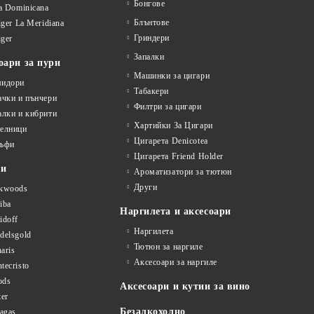
Бонгове
la Dominicana
Блънтове
liger La Meridiana
Гриндери
iger
Запалки
оари за пури
Машинки за цигари
идори
Табакери
ачки и пънчери
Филтри за цигари
алки и кибрити
Хартийки За Цигари
елници
Цигарета Denicotea
ъфи
Цигарета Friend Holder
ти
Ароматизатори за тютюн
Други
kwoods
iba
Наргилета и аксесоари
idoff
Наргилета
delsgold
Тютюн за наргиле
aris
Аксесоари за наргиле
tecristo
ods
Аксесоари и кутии за вино
ter
Безалкохолно
tagas