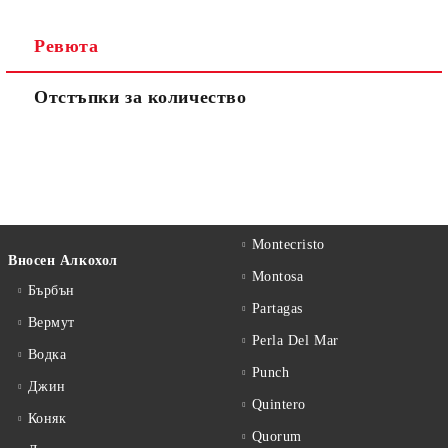
Ревюта
Отстъпки за количество
Montecristo
Вносен Алкохол
Montosa
Бърбън
Partagas
Вермут
Perla Del Mar
Водка
Punch
Джин
Quintero
Коняк
Quorum