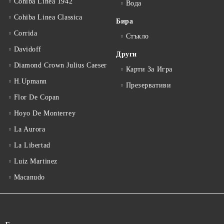
Cohiba Linea 1942
Вода
Cohiba Linea Classica
Бира
Corrida
Стъкло
Davidoff
Други
Diamond Crown Julius Caeser
Карти За Игра
H.Upmann
Презервативи
Flor De Copan
Hoyo De Monterrey
La Aurora
La Libertad
Luiz Martinez
Macanudo