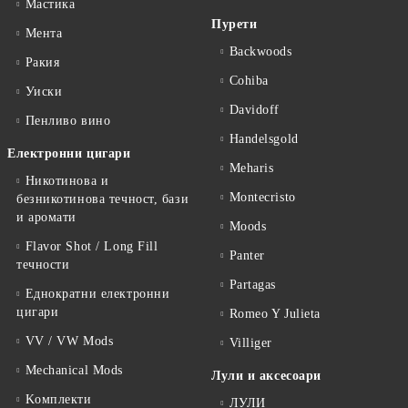
Мастика
Пурети
Мента
Backwoods
Ракия
Cohiba
Уиски
Davidoff
Пенливо вино
Handelsgold
Електронни цигари
Meharis
Никотинова и
Montecristo
безникотинова течност, бази
и аромати
Moods
Flavor Shot / Long Fill
Panter
течности
Partagas
Еднократни електронни
цигари
Romeo Y Julieta
VV / VW Mods
Villiger
Mechanical Mods
Лули и аксесоари
Kомплекти
ЛУЛИ