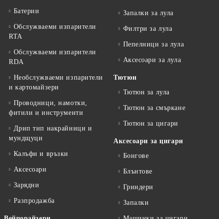
Батерии
Запалки за лула
Обслужваеми изпарители
Филтри за лула
RTA
Пепелници за лула
Обслужваеми изпарители
Аксесоари за лула
RDA
Необслужваеми изпарители
Тютюн
и картомайзери
Тютюн за лула
Проводници, намотки,
Тютюн за смъркане
фитили и инструменти
Тютюн за цигари
Дрип тип накрайници и
мундщуци
Аксесоари за цигари
Калъфи и връзки
Бонгове
Аксесоари
Блънтове
Зарядни
Гриндери
Разпродажба
Запалки
Вейпорайзери
Машинки за цигари