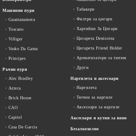
Табакери
Машинни пури
Филтри за цигари
Guantanamera
Хартийки За Цигари
Toscano
Цигарета Denicotea
Villiger
Цигарета Friend Holder
Vasko Da Gama
Ароматизатори за тютюн
Principes
Други
Ръчни пури
Alec Bradley
Наргилета и аксесоари
Наргилета
Azteca
Тютюн за наргиле
Brick House
Аксесоари за наргиле
CAO
Capitol
Аксесоари и кутии за вино
Casa De Garcia
Безалкохолно