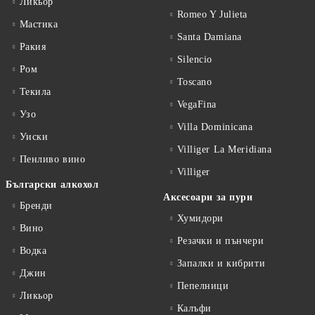
Ликьор
Romeo Y Julieta
Мастика
Santa Damiana
Ракия
Silencio
Ром
Toscano
Текила
VegaFina
Узо
Villa Dominicana
Уиски
Villiger La Meridiana
Пенливо вино
Villiger
Български алкохол
Аксесоари за пури
Бренди
Хумидори
Вино
Резачки и пънчери
Водка
Запалки и кибрити
Джин
Пепелници
Ликьор
Калъфи