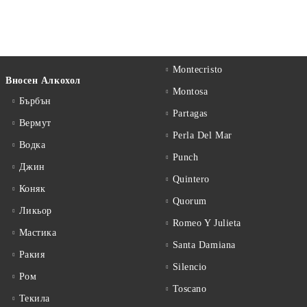
Montecristo
Вносен Алкохол
Montosa
Бърбън
Partagas
Вермут
Perla Del Mar
Водка
Punch
Джин
Quintero
Коняк
Quorum
Ликьор
Romeo Y Julieta
Мастика
Santa Damiana
Ракия
Silencio
Ром
Toscano
Текила