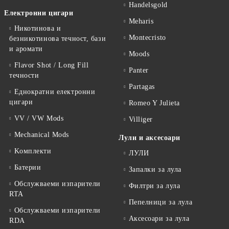
Handelsgold
Електронни цигари
Meharis
Никотинова и
Montecristo
безникотинова течност, бази
и аромати
Moods
Flavor Shot / Long Fill
Panter
течности
Partagas
Еднократни електронни
цигари
Romeo Y Julieta
VV / VW Mods
Villiger
Mechanical Mods
Лули и аксесоари
Kомплекти
ЛУЛИ
Батерии
Запалки за лула
Обслужваеми изпарители
Филтри за лула
RTA
Пепелници за лула
Обслужваеми изпарители
Аксесоари за лула
RDA