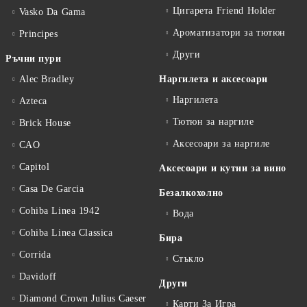
Цигарета Friend Holder
Vasko Da Gama
Ароматизатори за тютюн
Principes
Други
Ръчни пури
Alec Bradley
Наргилета и аксесоари
Наргилета
Azteca
Тютюн за наргиле
Brick House
Аксесоари за наргиле
CAO
Capitol
Аксесоари и кутии за вино
Casa De Garcia
Безалкохолно
Cohiba Linea 1942
Вода
Cohiba Linea Classica
Бира
Corrida
Стъкло
Davidoff
Други
Diamond Crown Julius Caeser
Карти За Игра