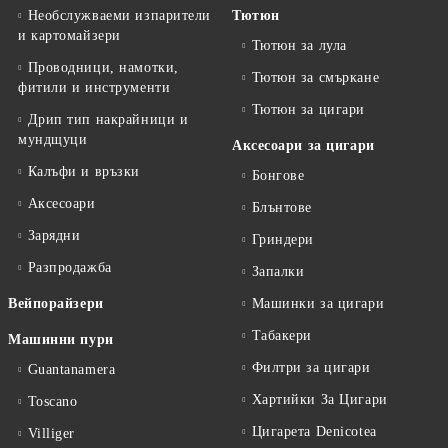
Необслужваеми изпарители
Тютюн
и картомайзери
Тютюн за лула
Проводници, намотки,
Тютюн за смъркане
фитили и инструменти
Тютюн за цигари
Дрип тип накрайници и
мундщуци
Аксесоари за цигари
Калъфи и връзки
Бонгове
Аксесоари
Блънтове
Зарядни
Гриндери
Разпродажба
Запалки
Вейпорайзери
Машинки за цигари
Табакери
Машинни пури
Филтри за цигари
Guantanamera
Хартийки За Цигари
Toscano
Цигарета Denicotea
Villiger