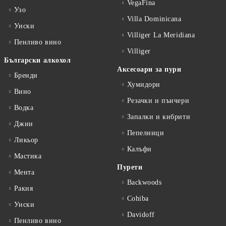
VegaFina
Узо
Villa Dominicana
Уиски
Villiger La Meridiana
Пенливо вино
Villiger
Български алкохол
Аксесоари за пури
Бренди
Хумидори
Вино
Резачки и пънчери
Водка
Запалки и кибрити
Джин
Пепелници
Ликьор
Калъфи
Мастика
Пурети
Мента
Backwoods
Ракия
Cohiba
Уиски
Davidoff
Пенливо вино