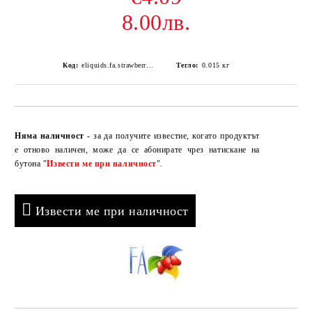
8.00лв.
Код:
eliquids.fa.strawberry.10.18
Тегло:
0.015
кг
Добави в желани
Няма наличност
- за да получите известие, когато продуктът
е отново наличен, може да се абонирате чрез натискане на
бутона "
Извести ме при наличност
".
Извести ме при наличност