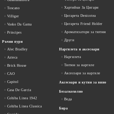
Хартийки За Цигари
Toscano
Цигарета Denicotea
Villiger
Цигарета Friend Holder
Vasko Da Gama
Ароматизатори за тютюн
Principes
Други
Ръчни пури
Alec Bradley
Наргилета и аксесоари
Наргилета
Azteca
Тютюн за наргиле
Brick House
Аксесоари за наргиле
CAO
Capitol
Аксесоари и кутии за вино
Casa De Garcia
Безалкохолно
Cohiba Linea 1942
Вода
Cohiba Linea Classica
Бира