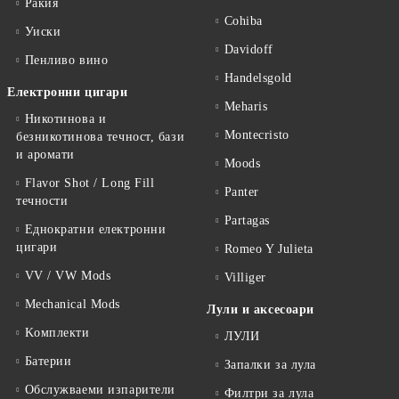
Ракия
Cohiba
Уиски
Davidoff
Пенливо вино
Handelsgold
Електронни цигари
Meharis
Никотинова и
Montecristo
безникотинова течност, бази
и аромати
Moods
Flavor Shot / Long Fill
Panter
течности
Partagas
Еднократни електронни
цигари
Romeo Y Julieta
VV / VW Mods
Villiger
Mechanical Mods
Лули и аксесоари
Kомплекти
ЛУЛИ
Батерии
Запалки за лула
Обслужваеми изпарители
Филтри за лула