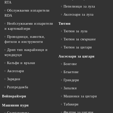
RTA
Пепелници за лула
Обслужваеми изпарители
Аксесоари за лула
RDA
Необслужваеми изпарители
Тютюн
и картомайзери
Тютюн за лула
Проводници, намотки,
Тютюн за смъркане
фитили и инструменти
Тютюн за цигари
Дрип тип накрайници и
мундщуци
Аксесоари за цигари
Калъфи и връзки
Бонгове
Аксесоари
Блънтове
Зарядни
Гриндери
Разпродажба
Запалки
Вейпорайзери
Машинки за цигари
Табакери
Машинни пури
Филтри за цигари
Guantanamera