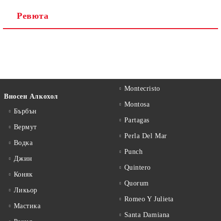
Ревюта
Montecristo
Вносен Алкохол
Montosa
Бърбън
Partagas
Вермут
Perla Del Mar
Водка
Punch
Джин
Quintero
Коняк
Quorum
Ликьор
Romeo Y Julieta
Мастика
Santa Damiana