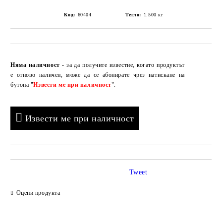
Код:
60404
Тегло:
1.500
кг
Добави в желани
Няма наличност
- за да получите известие, когато продуктът
е отново наличен, може да се абонирате чрез натискане на
бутона "
Извести ме при наличност
".
Извести ме при наличност
Tweet
Оцени продукта