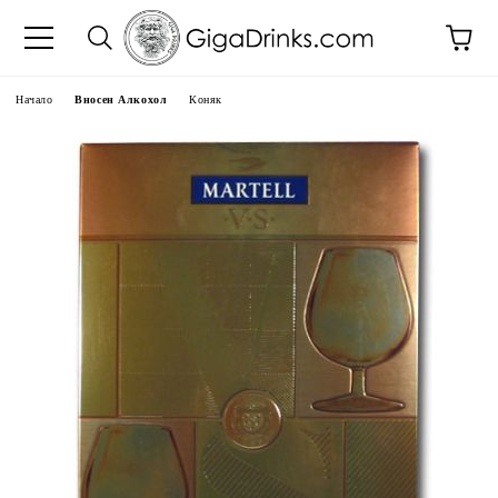
Начало
Вносен Алкохол
Коняк