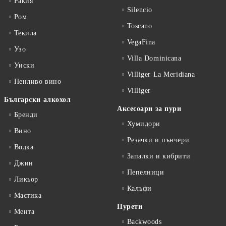
Ракия
Silencio
Ром
Toscano
Текила
VegaFina
Узо
Villa Dominicana
Уиски
Villiger La Meridiana
Пенливо вино
Villiger
Български алкохол
Аксесоари за пури
Бренди
Хумидори
Вино
Резачки и пънчери
Водка
Запалки и кибрити
Джин
Пепелници
Ликьор
Калъфи
Мастика
Пурети
Мента
Backwoods