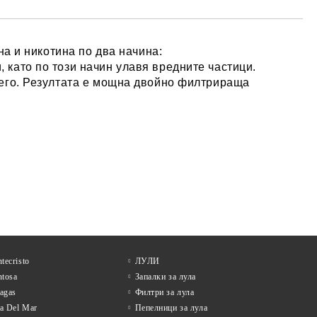
на и никотина по два начина:
като по този начин улавя вредните частици.
него. Резултата е мощна двойно филтрираща
tecristo
ЛУЛИ
tosa
Запалки за лула
tagas
Филтри за лула
la Del Mar
Пепелници за лула