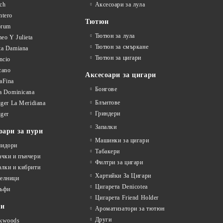
ch
Аксесоари за лула
ntero
Тютюн
orum
Тютюн за лула
eo Y Julieta
Тютюн за смъркане
ta Damiana
Тютюн за цигари
ncio
cano
Аксесоари за цигари
aFina
Бонгове
la Dominicana
Блънтове
liger La Meridiana
Гриндери
iger
Запалки
оари за пури
Машинки за цигари
идори
Табакери
ачки и пънчери
Филтри за цигари
алки и кибрити
Хартийки За Цигари
елници
Цигарета Denicotea
ъфи
Цигарета Friend Holder
ти
Ароматизатори за тютюн
Други
kwoods