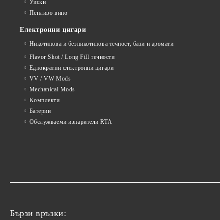
Уиски
Пенливо вино
Електронни цигари
Никотинова и безникотинова течност, бази и аромати
Flavor Shot / Long Fill течности
Еднократни електронни цигари
VV / VW Mods
Mechanical Mods
Kомплекти
Батерии
Обслужваеми изпарители RTA
Бързи връзки: