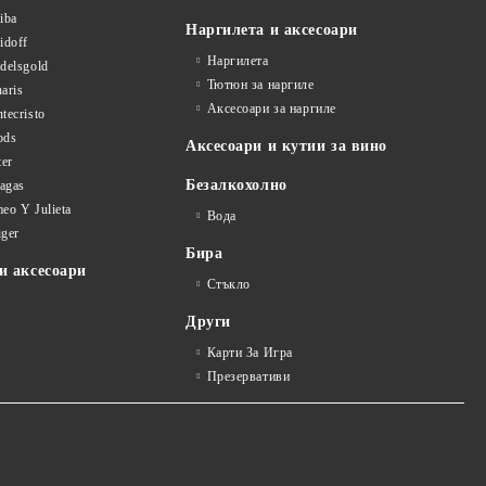
iba
Наргилета и аксесоари
idoff
Наргилета
delsgold
Тютюн за наргиле
aris
Аксесоари за наргиле
tecristo
ods
Аксесоари и кутии за вино
ter
Безалкохолно
tagas
eo Y Julieta
Вода
iger
Бира
и аксесоари
Стъкло
Други
Карти За Игра
Презервативи