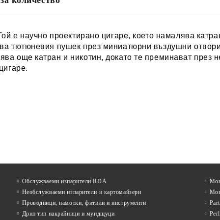
за количество
Той е научно проектирано цигаре, което намалява катра
ва тютюневия пушек през миниатюрни въздушни отвори, 
ява още катран и никотин, докато те преминават през 
цигаре.
Обслужваеми изпарители RDA
Mon
Необслужваеми изпарители и картомайзери
Mon
Проводници, намотки, фитили и инструменти
Par
Дрип тип накрайници и мундщуци
Per