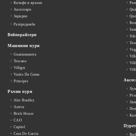
Калъфи и връзки
Pun
Аксесоари
Qui
Зарядни
Qu
Rom
Разпродажба
San
Вейпорайзери
Sile
Tos
Машинни пури
Veg
Guantanamera
Vil
Toscano
Vil
Villiger
Vill
Vasko Da Gama
Аксес
Principes
Хум
Ръчни пури
Рез
Alec Bradley
Зап
Azteca
Пеп
Brick House
Кал
CAO
Пуре
Capitol
Casa De Garcia
Bac