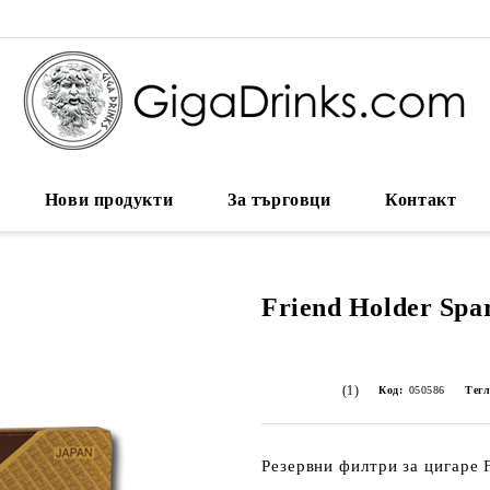
Нови продукти
За търговци
Контакт
Friend Holder Spar
(1)
Код:
050586
Тегл
Резервни филтри за цигаре F