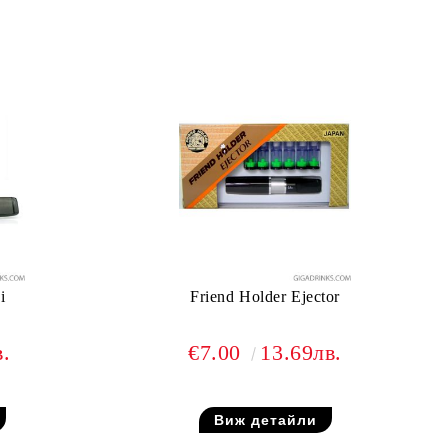
i
Friend Holder Ejector
в.
€7.00
13.69лв.
Виж детайли