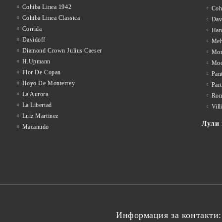
Cohiba Linea 1942
Coh
Cohiba Linea Classica
Dav
Corrida
Han
Davidoff
Meh
Diamond Crown Julius Caeser
Mon
H.Upmann
Mo
Flor De Copan
Pan
Hoyo De Monterrey
Par
La Aurora
Rom
La Libertad
Vill
Luiz Martinez
Лули 
Macanudo
Информация за контакти: