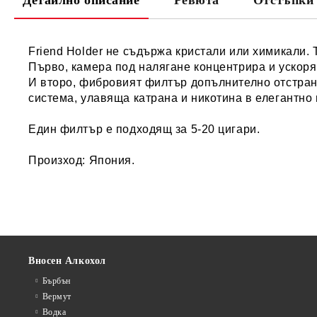
Детайлно описание
Ревюта
Отстъпки 
Friend Holder не съдържа кристали или химикали. 
Първо, камера под налягане концентрира и ускоря
И второ, фибровият филтър допълнително отстран
система, улавяща катрана и никотина в елегантно 
Един филтър е подходящ за 5-20 цигари.
Произход: Япония.
Вносен Алкохол
Бърбън
Вермут
Водка