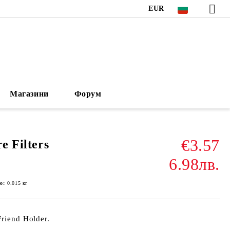
EUR
Магазини
Форум
€3.57
e Filters
6.98лв.
о:
0.015
кг
riend Holder.