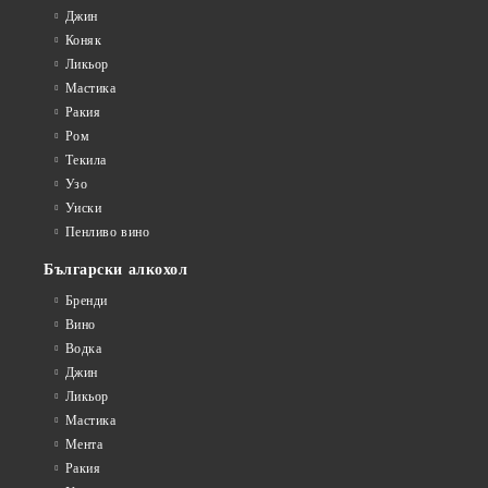
Джин
Коняк
Ликьор
Мастика
Ракия
Ром
Текила
Узо
Уиски
Пенливо вино
Български алкохол
Бренди
Вино
Водка
Джин
Ликьор
Мастика
Мента
Ракия