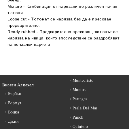
бленд.
Mixture - Комбинация от нарязани по различен начин
тютюни.
Loose cut - Тютюнът се нарязва без да е пресован
предварително.
Ready rubbed - Предварително пресован, тютюнът се
нарязва на ивици, които впоследствие се раздробяват
на по-малки парчета.
Montecristo
Вносен Алкохол
Montosa
Бърбън
Partagas
Вермут
Perla Del Mar
Водка
Punch
Джин
Quintero