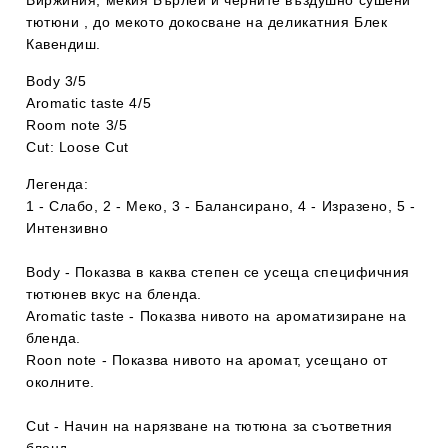
Виржиния, мекия Бърлей и черните въздушно сушени
тютюни , до мекото докосване на деликатния Блек
Кавендиш.
Body 3/5
Aromatic taste 4/5
Room note 3/5
Cut: Loose Cut
Легенда:
1 - Слабо, 2 - Меко, 3 - Балансирано, 4 - Изразено, 5 -
Интензивно
Body - Показва в каква степен се усеща специфичния
тютюнев вкус на бленда.
Aromatic taste - Показва нивото на ароматизиране на
бленда.
Roon note - Показва нивото на аромат, усещано от
околните.
Cut - Начин на нарязване на тютюна за съответния