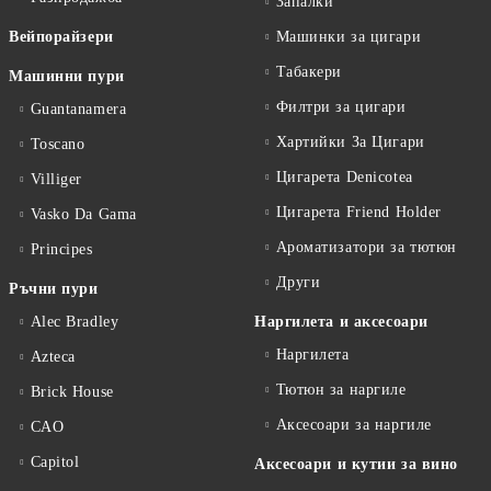
Запалки
Вейпорайзери
Машинки за цигари
Табакери
Машинни пури
Филтри за цигари
Guantanamera
Хартийки За Цигари
Toscano
Цигарета Denicotea
Villiger
Цигарета Friend Holder
Vasko Da Gama
Ароматизатори за тютюн
Principes
Други
Ръчни пури
Alec Bradley
Наргилета и аксесоари
Наргилета
Azteca
Тютюн за наргиле
Brick House
Аксесоари за наргиле
CAO
Capitol
Аксесоари и кутии за вино