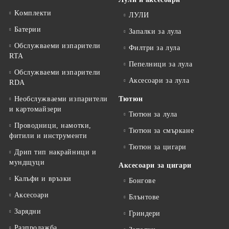
Kомплекти
ЛУЛИ
Батерии
Запалки за лула
Обслужваеми изпарители
Филтри за лула
RTA
Пепелници за лула
Обслужваеми изпарители
Аксесоари за лула
RDA
Необслужваеми изпарители
Тютюн
и картомайзери
Тютюн за лула
Проводници, намотки,
Тютюн за смъркане
фитили и инструменти
Тютюн за цигари
Дрип тип накрайници и
мундщуци
Аксесоари за цигари
Калъфи и връзки
Бонгове
Аксесоари
Блънтове
Зарядни
Гриндери
Разпродажба