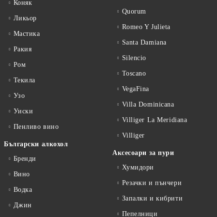
Коняк
Quorum
Ликьор
Romeo Y Julieta
Мастика
Santa Damiana
Ракия
Silencio
Ром
Toscano
Текила
VegaFina
Узо
Villa Dominicana
Уиски
Villiger La Meridiana
Пенливо вино
Villiger
Български алкохол
Аксесоари за пури
Бренди
Хумидори
Вино
Резачки и пънчери
Водка
Запалки и кибрити
Джин
Пепелници