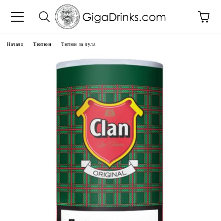
Начало
Тютюн
Тютюн за лула