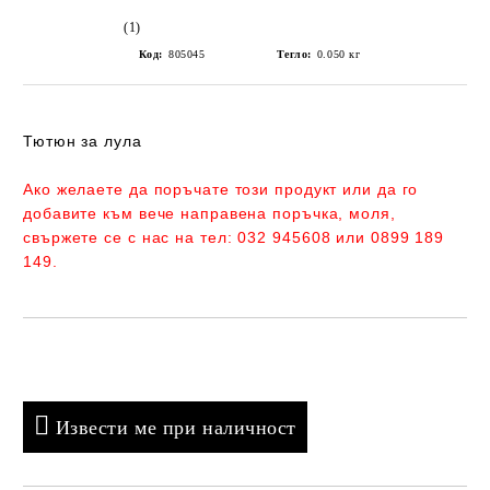
(1)
Код:
805045
Тегло:
0.050
кг
Тютюн за лула
Ако желаете да поръчате този продукт или да го
добавите към вече направена поръчка, моля,
свържете се с нас на тел:
032 945608 или 0899 189
149.
Добави в желани
Извести ме при наличност