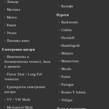
Ликьор
Калъфи
Мастика
Пурети
Мента
Backwoods
Ракия
Cohiba
Уиски
Davidoff
Пенливо вино
Handelsgold
Електронни цигари
Meharis
Никотинова и
Montecristo
безникотинова течност, бази
и аромати
Moods
Flavor Shot / Long Fill
Panter
течности
Partagas
Еднократни електронни
цигари
Romeo Y Julieta
VV / VW Mods
Villiger
Mechanical Mods
Лули и аксесоари