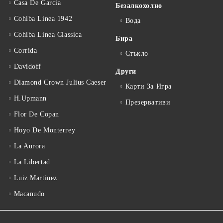
Casa De Garcia
Безалкохолно
Cohiba Linea 1942
Вода
Cohiba Linea Classica
Бира
Corrida
Стъкло
Davidoff
Други
Diamond Crown Julius Caeser
Карти За Игра
H.Upmann
Презервативи
Flor De Copan
Hoyo De Monterrey
La Aurora
La Libertad
Luiz Martinez
Macanudo