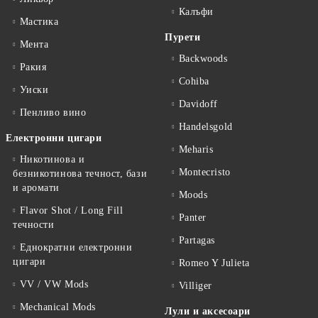
Калъфи
Мастика
Пурети
Мента
Backwoods
Ракия
Cohiba
Уиски
Davidoff
Пенливо вино
Handelsgold
Електронни цигари
Meharis
Никотинова и
Montecristo
безникотинова течност, бази
и аромати
Moods
Flavor Shot / Long Fill
Panter
течности
Partagas
Еднократни електронни
цигари
Romeo Y Julieta
VV / VW Mods
Villiger
Mechanical Mods
Лули и аксесоари