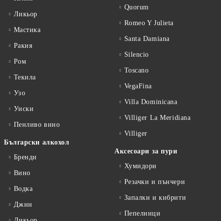
Quorum
Ликьор
Romeo Y Julieta
Мастика
Santa Damiana
Ракия
Silencio
Ром
Toscano
Текила
VegaFina
Узо
Villa Dominicana
Уиски
Villiger La Meridiana
Пенливо вино
Villiger
Български алкохол
Аксесоари за пури
Бренди
Хумидори
Вино
Резачки и пънчери
Водка
Запалки и кибрити
Джин
Пепелници
Ликьор