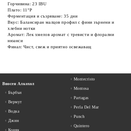
Горчивина: 23 IBU
Плато: 11°P
Ферментация и съзряване: 35 дни
Вкус: Балансиран малцов профил с фини зърнени и
хлебни нотки
Аромат: Лек хмелов аромат с тревисти и флорални
нюанси
Финал: Чист, свеж и приятно освежаващ
Montecristo
Вносен Алкохол
Montosa
Бърбън
Partagas
Вермут
Perla Del Mar
Водка
Punch
Джин
Quintero
Коняк