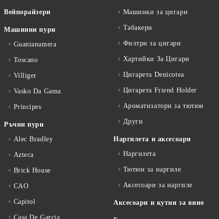
Вейпорайзери
Машинки за цигари
Табакери
Машинни пури
Филтри за цигари
Guantanamera
Хартийки За Цигари
Toscano
Цигарета Denicotea
Villiger
Цигарета Friend Holder
Vasko Da Gama
Ароматизатори за тютюн
Principes
Други
Ръчни пури
Alec Bradley
Наргилета и аксесоари
Наргилета
Azteca
Тютюн за наргиле
Brick House
Аксесоари за наргиле
CAO
Capitol
Аксесоари и кутии за вино
Casa De Garcia