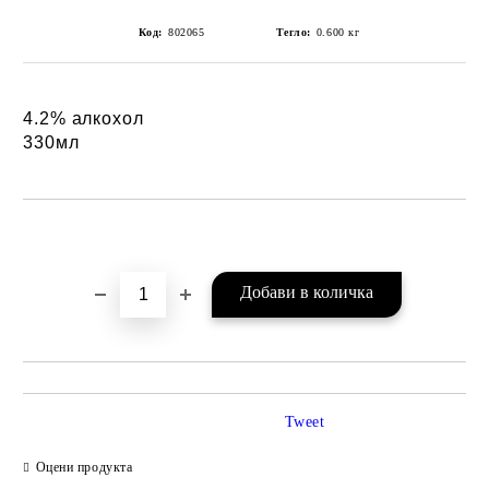
Код:
802065
Тегло:
0.600
кг
4.2% алкохол
330мл
Добави в желани
Tweet
Оцени продукта