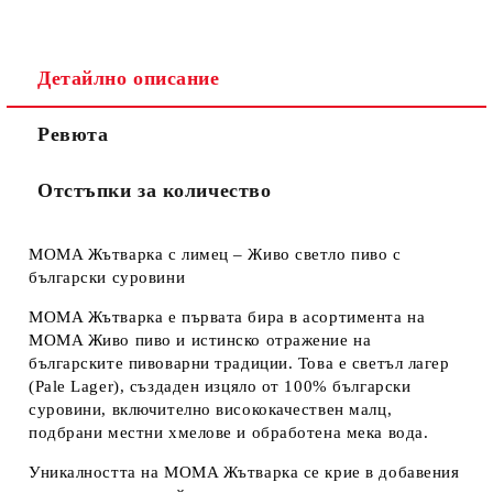
Детайлно описание
Ревюта
Отстъпки за количество
MOMA Жътварка с лимец – Живо светло пиво с
български суровини
MOMA Жътварка е първата бира в асортимента на
MOMA Живо пиво и истинско отражение на
българските пивоварни традиции. Това е светъл лагер
(Pale Lager), създаден изцяло от 100% български
суровини, включително висококачествен малц,
подбрани местни хмелове и обработена мека вода.
Уникалността на MOMA Жътварка се крие в добавения