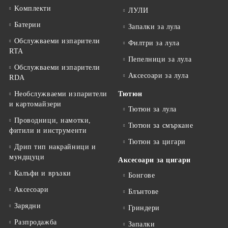
Kомплекти
ЛУЛИ
Батерии
Запалки за лула
Обслужваеми изпарители
Филтри за лула
RTA
Пепелници за лула
Обслужваеми изпарители
Аксесоари за лула
RDA
Необслужваеми изпарители
Тютюн
и картомайзери
Тютюн за лула
Проводници, намотки,
Тютюн за смъркане
фитили и инструменти
Тютюн за цигари
Дрип тип накрайници и
мундщуци
Аксесоари за цигари
Калъфи и връзки
Бонгове
Аксесоари
Блънтове
Зарядни
Гриндери
Разпродажба
Запалки