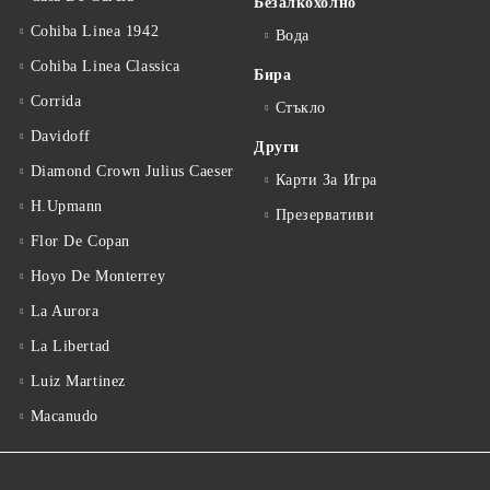
Безалкохолно
Cohiba Linea 1942
Вода
Cohiba Linea Classica
Бира
Corrida
Стъкло
Davidoff
Други
Diamond Crown Julius Caeser
Карти За Игра
H.Upmann
Презервативи
Flor De Copan
Hoyo De Monterrey
La Aurora
La Libertad
Luiz Martinez
Macanudo