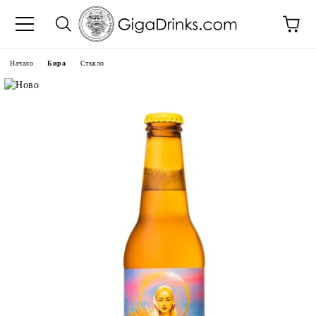
Начало
Бира
Стъкло