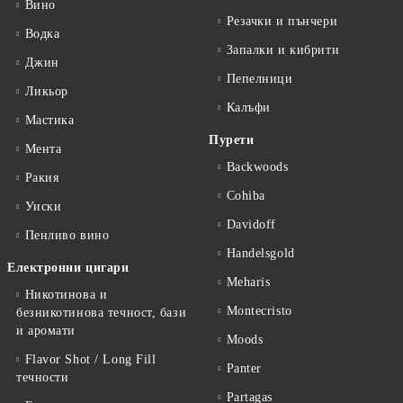
Вино
Резачки и пънчери
Водка
Запалки и кибрити
Джин
Пепелници
Ликьор
Калъфи
Мастика
Пурети
Мента
Backwoods
Ракия
Cohiba
Уиски
Davidoff
Пенливо вино
Handelsgold
Електронни цигари
Meharis
Никотинова и
Montecristo
безникотинова течност, бази
и аромати
Moods
Flavor Shot / Long Fill
Panter
течности
Partagas