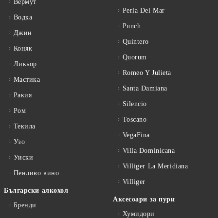
Вермут
Perla Del Mar
Водка
Punch
Джин
Quintero
Коняк
Quorum
Ликьор
Romeo Y Julieta
Мастика
Santa Damiana
Ракия
Silencio
Ром
Toscano
Текила
VegaFina
Узо
Villa Dominicana
Уиски
Villiger La Meridiana
Пенливо вино
Villiger
Български алкохол
Аксесоари за пури
Бренди
Хумидори