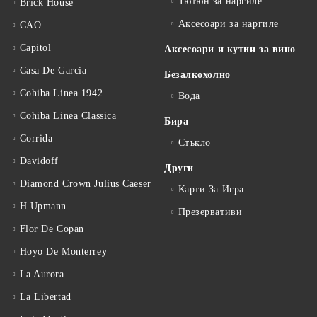
Тютюн за наргиле
Brick House
Аксесоари за наргиле
CAO
Capitol
Аксесоари и кутии за вино
Casa De Garcia
Безалкохолно
Cohiba Linea 1942
Вода
Cohiba Linea Classica
Бира
Corrida
Стъкло
Davidoff
Други
Diamond Crown Julius Caeser
Карти За Игра
H.Upmann
Презервативи
Flor De Copan
Hoyo De Monterrey
La Aurora
La Libertad