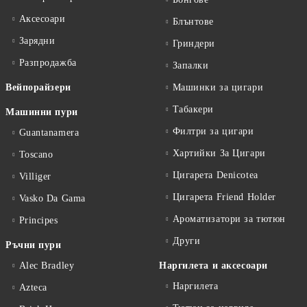
Аксесоари
Блънтове
Зарядни
Гриндери
Разпродажба
Запалки
Вейпорайзери
Машинки за цигари
Табакери
Машинни пури
Филтри за цигари
Guantanamera
Хартийки За Цигари
Toscano
Цигарета Denicotea
Villiger
Цигарета Friend Holder
Vasko Da Gama
Ароматизатори за тютюн
Principes
Други
Ръчни пури
Alec Bradley
Наргилета и аксесоари
Наргилета
Azteca