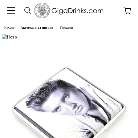
Начало
Аксесоари за цигари
Табакери