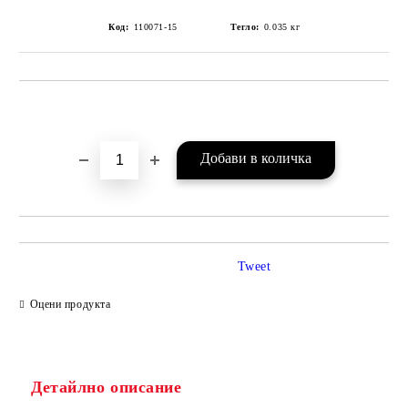
Код:
110071-15
Тегло:
0.035
кг
Добави в желани
Tweet
Оцени продукта
Детайлно описание