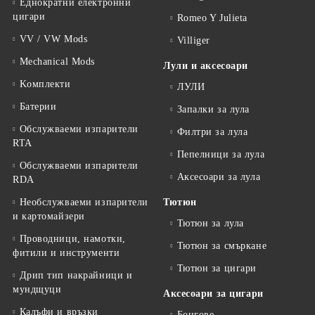
Еднократни електронни
цигари
Romeo Y Julieta
VV / VW Mods
Villiger
Mechanical Mods
Лули и аксесоари
Kомплекти
ЛУЛИ
Батерии
Запалки за лула
Обслужваеми изпарители
Филтри за лула
RTA
Пепелници за лула
Обслужваеми изпарители
Аксесоари за лула
RDA
Необслужваеми изпарители
Тютюн
и картомайзери
Тютюн за лула
Проводници, намотки,
Тютюн за смъркане
фитили и инструменти
Тютюн за цигари
Дрип тип накрайници и
мундщуци
Аксесоари за цигари
Калъфи и връзки
Бонгове