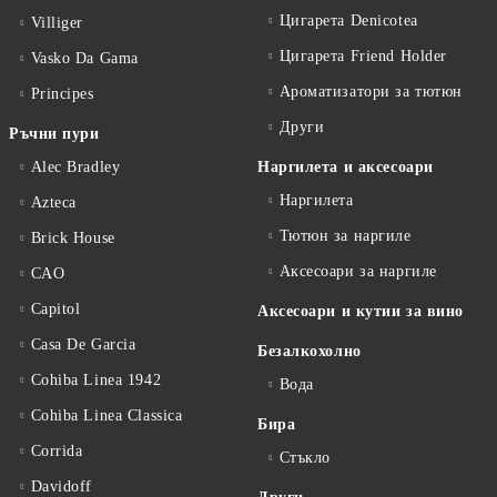
Цигарета Denicotea
Villiger
Цигарета Friend Holder
Vasko Da Gama
Ароматизатори за тютюн
Principes
Други
Ръчни пури
Alec Bradley
Наргилета и аксесоари
Наргилета
Azteca
Тютюн за наргиле
Brick House
Аксесоари за наргиле
CAO
Capitol
Аксесоари и кутии за вино
Casa De Garcia
Безалкохолно
Cohiba Linea 1942
Вода
Cohiba Linea Classica
Бира
Corrida
Стъкло
Davidoff