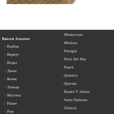
Montecristo
Вносен Алкохол
Montosa
Бърбън
Partagas
Вермут
Perla Del Mar
Водка
Punch
Джин
Quintero
Коняк
Quorum
Ликьор
Romeo Y Julieta
Мастика
Santa Damiana
Ракия
Silencio
Ром