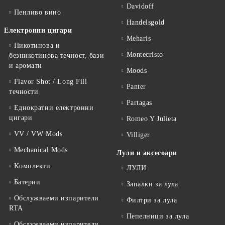
Davidoff
Пенливо вино
Handelsgold
Електронни цигари
Meharis
Никотинова и
Montecristo
безникотинова течност, бази
и аромати
Moods
Flavor Shot / Long Fill
Panter
течности
Partagas
Еднократни електронни
цигари
Romeo Y Julieta
VV / VW Mods
Villiger
Mechanical Mods
Лули и аксесоари
Kомплекти
ЛУЛИ
Батерии
Запалки за лула
Обслужваеми изпарители
Филтри за лула
RTA
Пепелници за лула
Обслужваеми изпарители