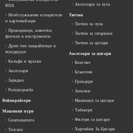
Аксесоари за лула
RDA
Необслужваеми изпарители
Тютюн
и картомайзери
Тютюн за лула
Проводници, намотки,
Тютюн за смъркане
фитили и инструменти
Тютюн за цигари
Дрип тип накрайници и
мундщуци
Аксесоари за цигари
Калъфи и връзки
Бонгове
Аксесоари
Блънтове
Зарядни
Гриндери
Разпродажба
Запалки
Вейпорайзери
Машинки за цигари
Табакери
Машинни пури
Филтри за цигари
Guantanamera
Хартийки За Цигари
Toscano