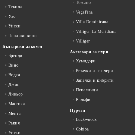
Toscano
Текила
VegaFina
Узо
Villa Dominicana
Уиски
Villiger La Meridiana
Пенливо вино
Villiger
Български алкохол
Аксесоари за пури
Бренди
Хумидори
Вино
Резачки и пънчери
Водка
Запалки и кибрити
Джин
Пепелници
Ликьор
Калъфи
Мастика
Пурети
Мента
Backwoods
Ракия
Cohiba
Уиски