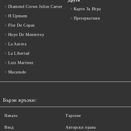
Други
Diamond Crown Julius Caeser
Карти За Игра
H.Upmann
Презервативи
Flor De Copan
Hoyo De Monterrey
La Aurora
La Libertad
Luiz Martinez
Macanudo
Бързи връзки:
Начало
Търсене
Вход
Авторски права