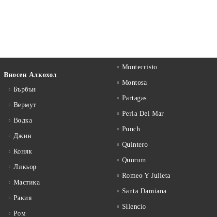
Montecristo
Вносен Алкохол
Montosa
Бърбън
Partagas
Вермут
Perla Del Mar
Водка
Punch
Джин
Quintero
Коняк
Quorum
Ликьор
Romeo Y Julieta
Мастика
Santa Damiana
Ракия
Silencio
Ром