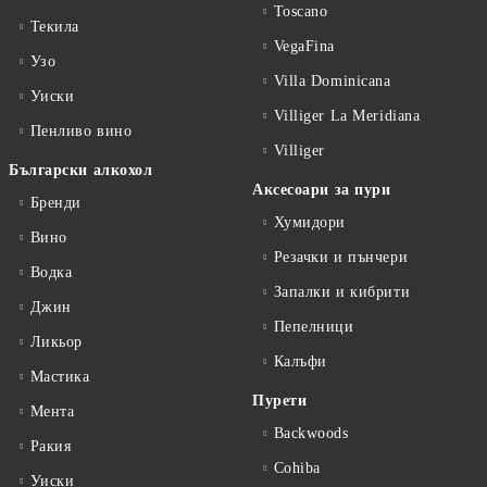
Toscano
Текила
VegaFina
Узо
Villa Dominicana
Уиски
Villiger La Meridiana
Пенливо вино
Villiger
Български алкохол
Аксесоари за пури
Бренди
Хумидори
Вино
Резачки и пънчери
Водка
Запалки и кибрити
Джин
Пепелници
Ликьор
Калъфи
Мастика
Пурети
Мента
Backwoods
Ракия
Cohiba
Уиски