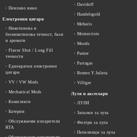
Davidoff
Пенливо вино
Handelsgold
Електронни цигари
Meharis
Никотинова и
Montecristo
безникотинова течност, бази
и аромати
Moods
Flavor Shot / Long Fill
Panter
течности
Partagas
Еднократни електронни
цигари
Romeo Y Julieta
VV / VW Mods
Villiger
Mechanical Mods
Лули и аксесоари
Kомплекти
ЛУЛИ
Батерии
Запалки за лула
Обслужваеми изпарители
Филтри за лула
RTA
Пепелници за лула