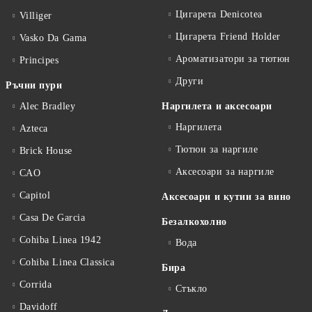
Цигарета Denicotea
Villiger
Цигарета Friend Holder
Vasko Da Gama
Ароматизатори за тютюн
Principes
Други
Ръчни пури
Alec Bradley
Наргилета и аксесоари
Наргилета
Azteca
Тютюн за наргиле
Brick House
Аксесоари за наргиле
CAO
Capitol
Аксесоари и кутии за вино
Casa De Garcia
Безалкохолно
Cohiba Linea 1942
Вода
Cohiba Linea Classica
Бира
Corrida
Стъкло
Davidoff