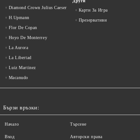
Други
Diamond Crown Julius Caeser
Карти За Игра
H.Upmann
Презервативи
Flor De Copan
Hoyo De Monterrey
La Aurora
La Libertad
Luiz Martinez
Macanudo
Бързи връзки:
Начало
Търсене
Вход
Авторски права