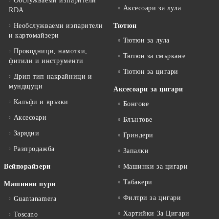
Обслужваеми изпарители
Аксесоари за лула
RDA
Необслужваеми изпарители
Тютюн
и картомайзери
Тютюн за лула
Проводници, намотки,
Тютюн за смъркане
фитили и инструменти
Тютюн за цигари
Дрип тип накрайници и
мундщуци
Аксесоари за цигари
Калъфи и връзки
Бонгове
Аксесоари
Блънтове
Зарядни
Гриндери
Разпродажба
Запалки
Вейпорайзери
Машинки за цигари
Табакери
Машинни пури
Филтри за цигари
Guantanamera
Хартийки За Цигари
Toscano