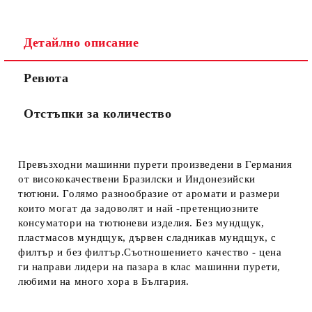
Детайлно описание
Ревюта
Отстъпки за количество
Превъзходни машинни пурети произведени в Германия
от висококачествени Бразилски и Индонезийски
тютюни. Голямо разнообразие от аромати и размери
които могат да задоволят и най -претенциозните
консуматори на тютюневи изделия. Без мундщук,
пластмасов мундщук, дървен сладникав мундщук, с
филтър и без филтър.Съотношението качество - цена
ги направи лидери на пазара в клас машинни пурети,
любими на много хора в България.