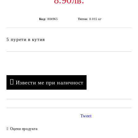
8.90лв.
Код:
804965
Тегло:
0.015
кг
5 пурети в кутия
Добави в желани
Извести ме при наличност
Tweet
Оцени продукта