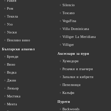
Ракия
Silencio
Ром
Toscano
Текила
VegaFina
Узо
Villa Dominicana
Уиски
Villiger La Meridiana
Пенливо вино
Villiger
Български алкохол
Аксесоари за пури
Бренди
Хумидори
Вино
Резачки и пънчери
Водка
Запалки и кибрити
Джин
Пепелници
Ликьор
Калъфи
Мастика
Пурети
Мента
Backwoods