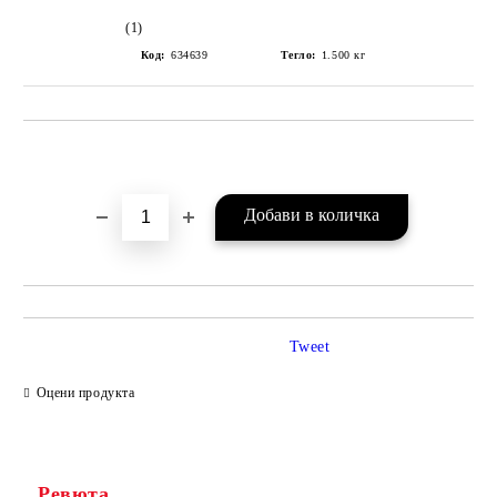
(1)
Код:
634639
Тегло:
1.500
кг
Добави в желани
Tweet
Оцени продукта
Ревюта