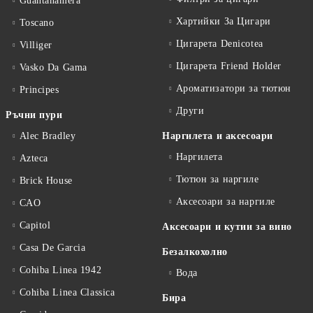
Guantanamera
Хартийки За Цигари
Toscano
Цигарета Denicotea
Villiger
Цигарета Friend Holder
Vasko Da Gama
Ароматизатори за тютюн
Principes
Други
Ръчни пури
Alec Bradley
Наргилета и аксесоари
Наргилета
Azteca
Тютюн за наргиле
Brick House
Аксесоари за наргиле
CAO
Capitol
Аксесоари и кутии за вино
Casa De Garcia
Безалкохолно
Cohiba Linea 1942
Вода
Cohiba Linea Classica
Бира