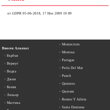
от
GDPR 05-06-2018
,
17 Ное 2009 19:09
Montecristo
Вносен Алкохол
Montosa
Бърбън
Partagas
Вермут
Perla Del Mar
Водка
Punch
Джин
Quintero
Коняк
Quorum
Ликьор
Romeo Y Julieta
Мастика
Santa Damiana