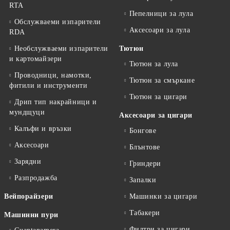
RTA
Пепелници за лула
Обслужваеми изпарители
Аксесоари за лула
RDA
Необслужваеми изпарители
Тютюн
и картомайзери
Тютюн за лула
Проводници, намотки,
Тютюн за смъркане
фитили и инструменти
Тютюн за цигари
Дрип тип накрайници и
мундщуци
Аксесоари за цигари
Калъфи и връзки
Бонгове
Аксесоари
Блънтове
Зарядни
Гриндери
Разпродажба
Запалки
Вейпорайзери
Машинки за цигари
Табакери
Машинни пури
Филтри за цигари