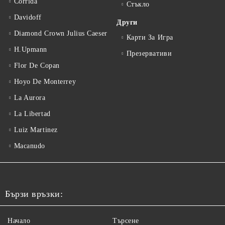
Corrida
Стъкло
Davidoff
Други
Diamond Crown Julius Caeser
Карти За Игра
H.Upmann
Презервативи
Flor De Copan
Hoyo De Monterrey
La Aurora
La Libertad
Luiz Martinez
Macanudo
Бързи връзки:
Начало
Търсене