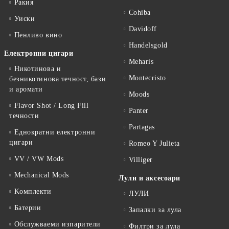
Ракия
Cohiba
Уиски
Davidoff
Пенливо вино
Handelsgold
Електронни цигари
Meharis
Никотинова и
Montecristo
безникотинова течност, бази
и аромати
Moods
Flavor Shot / Long Fill
Panter
течности
Partagas
Еднократни електронни
цигари
Romeo Y Julieta
VV / VW Mods
Villiger
Mechanical Mods
Лули и аксесоари
Kомплекти
ЛУЛИ
Батерии
Запалки за лула
Обслужваеми изпарители
Филтри за лула