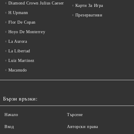
Diamond Crown Julius Caeser
Карти За Игра
H.Upmann
Презервативи
Flor De Copan
Hoyo De Monterrey
La Aurora
La Libertad
Luiz Martinez
Macanudo
Бързи връзки:
Начало
Търсене
Вход
Авторски права