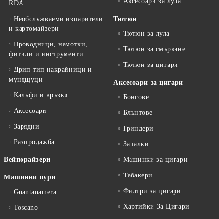
Аксесоари за лула
RDA
Необслужваеми изпарители
Тютюн
и картомайзери
Тютюн за лула
Проводници, намотки,
Тютюн за смъркане
фитили и инструменти
Тютюн за цигари
Дрип тип накрайници и
мундщуци
Аксесоари за цигари
Калъфи и връзки
Бонгове
Аксесоари
Блънтове
Зарядни
Гриндери
Разпродажба
Запалки
Вейпорайзери
Машинки за цигари
Табакери
Машинни пури
Филтри за цигари
Guantanamera
Хартийки За Цигари
Toscano