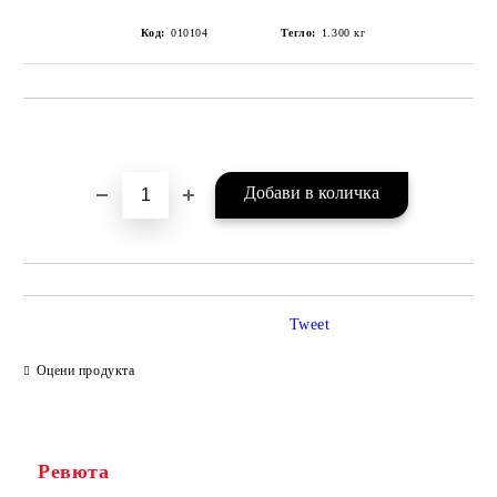
Код:
010104
Тегло:
1.300
кг
Добави в желани
Tweet
Оцени продукта
Ревюта