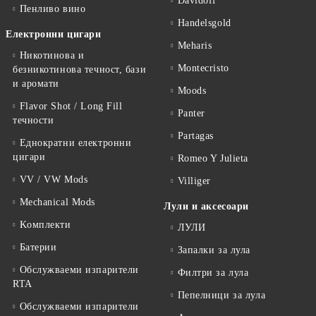
Davidoff
Пенливо вино
Handelsgold
Електронни цигари
Meharis
Никотинова и
Montecristo
безникотинова течност, бази
и аромати
Moods
Flavor Shot / Long Fill
Panter
течности
Partagas
Еднократни електронни
цигари
Romeo Y Julieta
VV / VW Mods
Villiger
Mechanical Mods
Лули и аксесоари
Kомплекти
ЛУЛИ
Батерии
Запалки за лула
Обслужваеми изпарители
Филтри за лула
RTA
Пепелници за лула
Обслужваеми изпарители