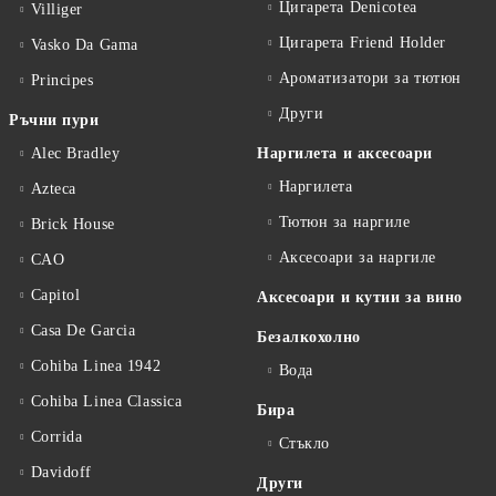
Цигарета Denicotea
Villiger
Цигарета Friend Holder
Vasko Da Gama
Ароматизатори за тютюн
Principes
Други
Ръчни пури
Alec Bradley
Наргилета и аксесоари
Наргилета
Azteca
Тютюн за наргиле
Brick House
Аксесоари за наргиле
CAO
Capitol
Аксесоари и кутии за вино
Casa De Garcia
Безалкохолно
Cohiba Linea 1942
Вода
Cohiba Linea Classica
Бира
Corrida
Стъкло
Davidoff
Други