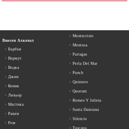
Montecristo
Вносен Алкохол
Montosa
Бърбън
Partagas
Вермут
Perla Del Mar
Водка
Punch
Джин
Quintero
Коняк
Quorum
Ликьор
Romeo Y Julieta
Мастика
Santa Damiana
Ракия
Silencio
Ром
Toscano