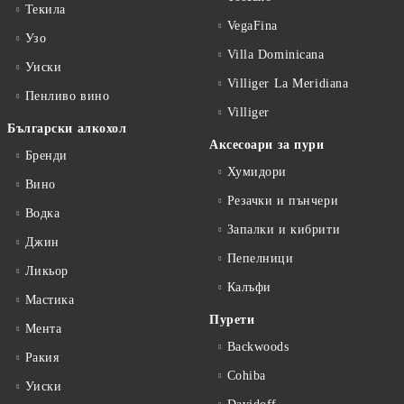
Текила
VegaFina
Узо
Villa Dominicana
Уиски
Villiger La Meridiana
Пенливо вино
Villiger
Български алкохол
Аксесоари за пури
Бренди
Хумидори
Вино
Резачки и пънчери
Водка
Запалки и кибрити
Джин
Пепелници
Ликьор
Калъфи
Мастика
Пурети
Мента
Backwoods
Ракия
Cohiba
Уиски