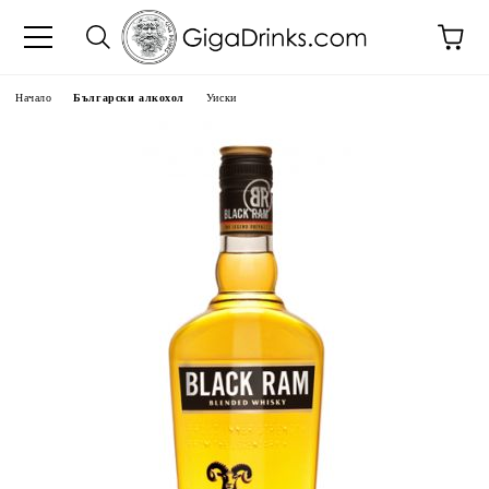
Начало
Български алкохол
Уиски