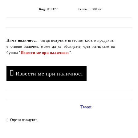
Код:
010127
Тегло:
1.300
кг
Добави в желани
Няма наличност
- за да получите известие, когато продуктът
е отново наличен, може да се абонирате чрез натискане на
бутона "
Извести ме при наличност
".
Извести ме при наличност
Tweet
Оцени продукта