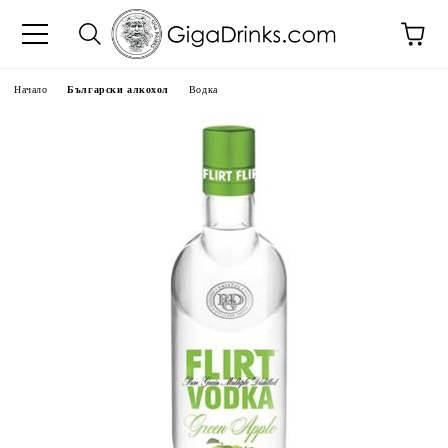
Начало
Български алкохол
Водка