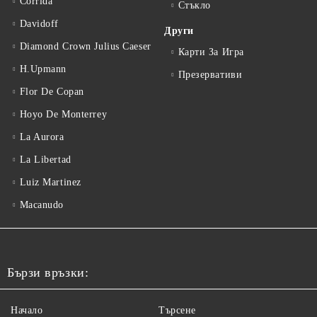
Corrida
Стъкло
Davidoff
Други
Diamond Crown Julius Caeser
Карти За Игра
H.Upmann
Презервативи
Flor De Copan
Hoyo De Monterrey
La Aurora
La Libertad
Luiz Martinez
Macanudo
Бързи връзки:
Начало
Търсене