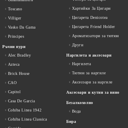
Хартийки За Цигари
Toscano
Цигарета Denicotea
Villiger
Цигарета Friend Holder
Vasko Da Gama
Ароматизатори за тютюн
Principes
Други
Ръчни пури
Alec Bradley
Наргилета и аксесоари
Наргилета
Azteca
Тютюн за наргиле
Brick House
Аксесоари за наргиле
CAO
Capitol
Аксесоари и кутии за вино
Casa De Garcia
Безалкохолно
Cohiba Linea 1942
Вода
Cohiba Linea Classica
Бира