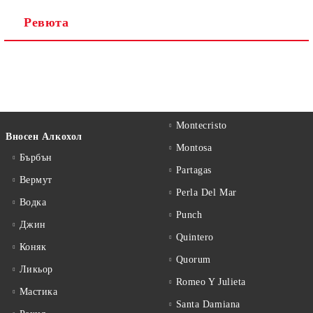
Ревюта
Montecristo
Вносен Алкохол
Montosa
Бърбън
Partagas
Вермут
Perla Del Mar
Водка
Punch
Джин
Quintero
Коняк
Quorum
Ликьор
Romeo Y Julieta
Мастика
Santa Damiana