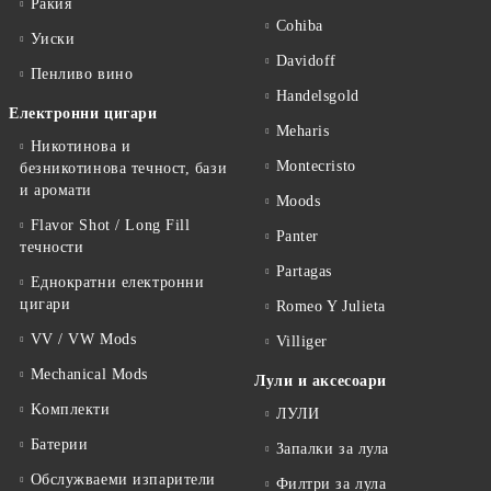
Ракия
Cohiba
Уиски
Davidoff
Пенливо вино
Handelsgold
Електронни цигари
Meharis
Никотинова и
Montecristo
безникотинова течност, бази
и аромати
Moods
Flavor Shot / Long Fill
Panter
течности
Partagas
Еднократни електронни
цигари
Romeo Y Julieta
VV / VW Mods
Villiger
Mechanical Mods
Лули и аксесоари
Kомплекти
ЛУЛИ
Батерии
Запалки за лула
Обслужваеми изпарители
Филтри за лула