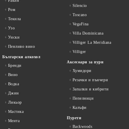
Ракия
Silencio
Ром
Toscano
Текила
VegaFina
Узо
Villa Dominicana
Уиски
Villiger La Meridiana
Пенливо вино
Villiger
Български алкохол
Аксесоари за пури
Бренди
Хумидори
Вино
Резачки и пънчери
Водка
Запалки и кибрити
Джин
Пепелници
Ликьор
Калъфи
Мастика
Пурети
Мента
Backwoods