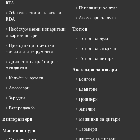
RTA
Пепелници за лула
Обслужваеми изпарители
Аксесоари за лула
RDA
Необслужваеми изпарители
Тютюн
и картомайзери
Тютюн за лула
Проводници, намотки,
Тютюн за смъркане
фитили и инструменти
Тютюн за цигари
Дрип тип накрайници и
мундщуци
Аксесоари за цигари
Калъфи и връзки
Бонгове
Аксесоари
Блънтове
Зарядни
Гриндери
Разпродажба
Запалки
Вейпорайзери
Машинки за цигари
Табакери
Машинни пури
Филтри за цигари
Guantanamera