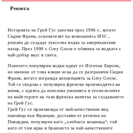
Ревюта
Историята на Грей Гус започва през 1996 г., когато
Сидни Франк, основателят на компанията SFIC ,
решава да създаде луксозна водка за американския
пазар. През 1998 г. Grey Goose е обявена за водката с
най-добър вкус в света.
Повечето популярни водки идват от Източна Европа,
но именно от това клише иска да се разграничи Сидни
Франк, когато изгражда концепцията за Grey Goose.
Той се свързва с популярен френски производител на
коняк, с идеята да използва уменията и технологиите
на майсторите на тази френска напитка за създаването
на Грей Гус.
Грей Гус се произвежда от най-качествения вид
пшеница във Франция, доставян от региона на
Пикардия, популярен като „хлебната кошница“, тъй
като от там идва и брашното за най-качествените