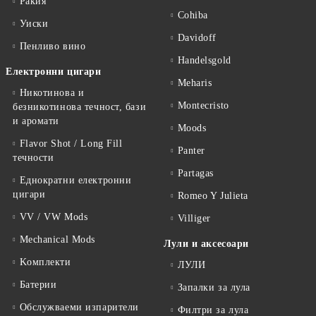
Ракия
Cohiba
Уиски
Davidoff
Пенливо вино
Handelsgold
Електронни цигари
Meharis
Никотинова и
Montecristo
безникотинова течност, бази
и аромати
Moods
Flavor Shot / Long Fill
Panter
течности
Partagas
Еднократни електронни
цигари
Romeo Y Julieta
VV / VW Mods
Villiger
Mechanical Mods
Лули и аксесоари
Kомплекти
ЛУЛИ
Батерии
Запалки за лула
Обслужваеми изпарители
Филтри за лула