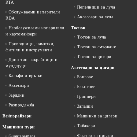
RTA
Пепелници за лула
Обслужваеми изпарители
Аксесоари за лула
RDA
Необслужваеми изпарители
Тютюн
и картомайзери
Тютюн за лула
Проводници, намотки,
Тютюн за смъркане
фитили и инструменти
Тютюн за цигари
Дрип тип накрайници и
мундщуци
Аксесоари за цигари
Калъфи и връзки
Бонгове
Аксесоари
Блънтове
Зарядни
Гриндери
Разпродажба
Запалки
Вейпорайзери
Машинки за цигари
Табакери
Машинни пури
Филтри за цигари
Guantanamera