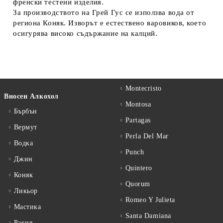
френски тестени изделия.
За производството на Грей Гус се използва вода от
региона Коняк. Изворът е естествено варовиков, което
осигурява високо съдържание на калций.
Montecristo
Вносен Алкохол
Montosa
Бърбън
Partagas
Вермут
Perla Del Mar
Водка
Punch
Джин
Quintero
Коняк
Quorum
Ликьор
Romeo Y Julieta
Мастика
Santa Damiana
Ракия