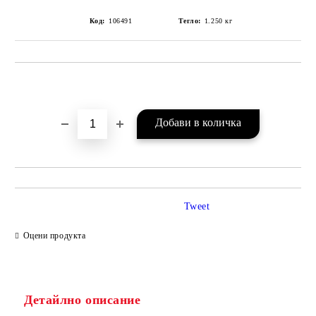
Код:
106491
Тегло:
1.250
кг
Добави в желани
Tweet
Оцени продукта
Детайлно описание