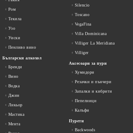
Silencio
Ром
Toscano
Текила
VegaFina
Узо
Villa Dominicana
Уиски
Villiger La Meridiana
Пенливо вино
Villiger
Български алкохол
Аксесоари за пури
Бренди
Хумидори
Вино
Резачки и пънчери
Водка
Запалки и кибрити
Джин
Пепелници
Ликьор
Калъфи
Мастика
Пурети
Мента
Backwoods