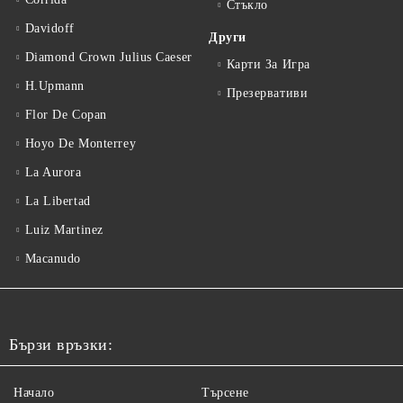
Стъкло
Davidoff
Други
Diamond Crown Julius Caeser
Карти За Игра
H.Upmann
Презервативи
Flor De Copan
Hoyo De Monterrey
La Aurora
La Libertad
Luiz Martinez
Macanudo
Бързи връзки:
Начало
Търсене