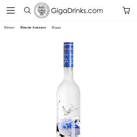
Начало
Вносен Алкохол
Водка