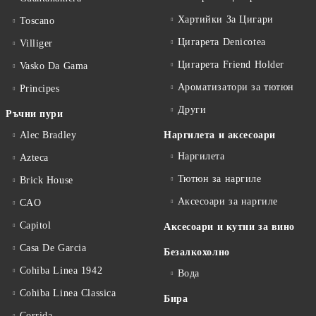
Хартийки За Цигари
Toscano
Цигарета Denicotea
Villiger
Цигарета Friend Holder
Vasko Da Gama
Ароматизатори за тютюн
Principes
Други
Ръчни пури
Alec Bradley
Наргилета и аксесоари
Наргилета
Azteca
Тютюн за наргиле
Brick House
Аксесоари за наргиле
CAO
Capitol
Аксесоари и кутии за вино
Casa De Garcia
Безалкохолно
Cohiba Linea 1942
Вода
Cohiba Linea Classica
Бира
Corrida