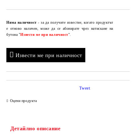
Добави в желани
Няма наличност
- за да получите известие, когато продуктът
е отново наличен, може да се абонирате чрез натискане на
бутона "
Извести ме при наличност
".
Извести ме при наличност
Tweet
Оцени продукта
Детайлно описание