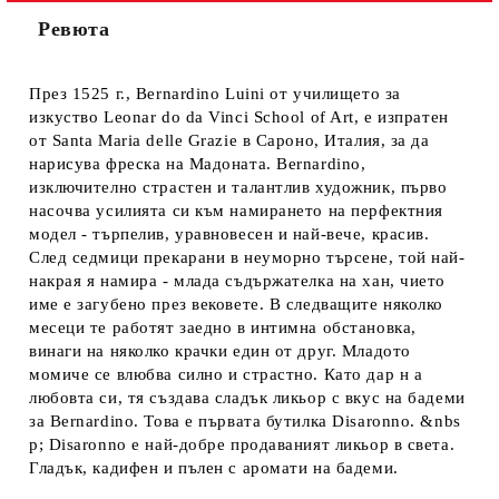
Ревюта
През 1525 г., Bernardino Luini от училището за
изкуство Leonar do da Vinci School of Art, е изпратен
от Santa Maria delle Grazie в Сароно, Италия, за да
нарисува фреска на Мадоната. Bernardino,
изключително страстен и талантлив художник, първо
насочва усилията си към намирането на перфектния
модел - търпелив, уравновесен и най-вече, красив.
След седмици прекарани в неуморно търсене, той най-
накрая я намира - млада съдържателка на хан, чието
име е загубено през вековете. В следващите няколко
месеци те работят заедно в интимна обстановка,
винаги на няколко крачки един от друг. Младото
момиче се влюбва силно и страстно. Като дар н а
любовта си, тя създава сладък ликьор с вкус на бадеми
за Bernardino. Това е първата бутилка Disaronno. &nbs
p; Disaronno е най-добре продаваният ликьор в света.
Гладък, кадифен и пълен с аромати на бадеми.