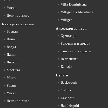
Узо
Villa Dominicana
Уиски
Villiger La Meridiana
Пенливо вино
Villiger
Български алкохол
Аксесоари за пури
Бренди
Хумидори
Вино
Резачки и пънчери
Водка
Запалки и кибрити
Джин
Пепелници
Ликьор
Калъфи
Мастика
Пурети
Мента
Backwoods
Ракия
Cohiba
Уиски
Davidoff
Пенливо вино
Handelsgold