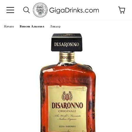
Начало
Вносен Алкохол
Ликьор