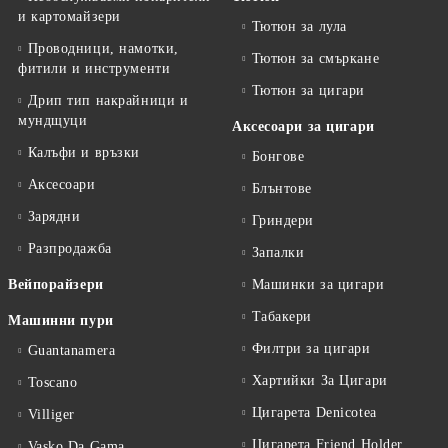
и картомайзери
Тютюн за лула
Проводници, намотки,
Тютюн за смъркане
фитили и инструменти
Тютюн за цигари
Дрип тип накрайници и
мундщуци
Аксесоари за цигари
Калъфи и връзки
Бонгове
Аксесоари
Блънтове
Зарядни
Гриндери
Разпродажба
Запалки
Вейпорайзери
Машинки за цигари
Табакери
Машинни пури
Филтри за цигари
Guantanamera
Хартийки За Цигари
Toscano
Цигарета Denicotea
Villiger
Цигарета Friend Holder
Vasko Da Gama