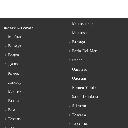
Montecristo
Вносен Алкохол
Montosa
Бърбън
Partagas
Вермут
Perla Del Mar
Водка
Punch
Джин
Quintero
Коняк
Quorum
Ликьор
Romeo Y Julieta
Мастика
Santa Damiana
Ракия
Silencio
Ром
Toscano
Текила
VegaFina