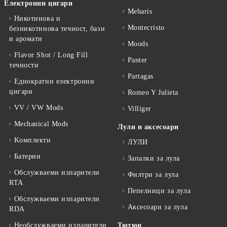
Електронни цигари
Meharis
Никотинова и
Montecristo
безникотинова течност, бази
и аромати
Moods
Flavor Shot / Long Fill
Panter
течности
Partagas
Еднократни електронни
цигари
Romeo Y Julieta
VV / VW Mods
Villiger
Mechanical Mods
Лули и аксесоари
Kомплекти
ЛУЛИ
Батерии
Запалки за лула
Обслужваеми изпарители
Филтри за лула
RTA
Пепелници за лула
Обслужваеми изпарители
Аксесоари за лула
RDA
Необслужваеми изпарители
Тютюн