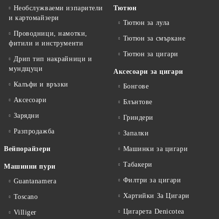
Необслужваеми изпарители
Тютюн
и картомайзери
Тютюн за лула
Проводници, намотки,
Тютюн за смъркане
фитили и инструменти
Тютюн за цигари
Дрип тип накрайници и
мундщуци
Аксесоари за цигари
Калъфи и връзки
Бонгове
Аксесоари
Блънтове
Зарядни
Гриндери
Разпродажба
Запалки
Вейпорайзери
Машинки за цигари
Табакери
Машинни пури
Филтри за цигари
Guantanamera
Хартийки За Цигари
Toscano
Цигарета Denicotea
Villiger