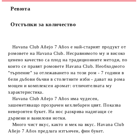
Ревюта
Отстъпки за количество
Havana Club Añejo 7 Años e най-старият продукт от
ромовете на Havana Club. Несравнимото му и високо
ценено качество са плод на традиционните методи, по
които се правят ромовете Havana Club. Необходмото
"търпение" за отлежаването на този ром - 7 години в
бели дъбови бъчви в столетните изби - дават на рома
мощен и комплексен аромат: отличителната му
характеристика.
Havana Club Añejo 7 Años има чудесен,
зашеметяващо прозрачен кехлибарен цвят. Показва
невероятен букет. На нос разкрива надигащи се
дървени и ванилови нотки.
Много чист вкус, както и мек на вкус. Havana Club
Añejo 7 Años предлага изтънчен, фин букет.