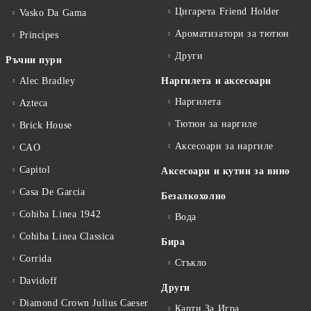
Цигарета Friend Holder
Vasko Da Gama
Ароматизатори за тютюн
Principes
Други
Ръчни пури
Alec Bradley
Наргилета и аксесоари
Наргилета
Azteca
Тютюн за наргиле
Brick House
Аксесоари за наргиле
CAO
Capitol
Аксесоари и кутии за вино
Casa De Garcia
Безалкохолно
Cohiba Linea 1942
Вода
Cohiba Linea Classica
Бира
Corrida
Стъкло
Davidoff
Други
Diamond Crown Julius Caeser
Карти За Игра