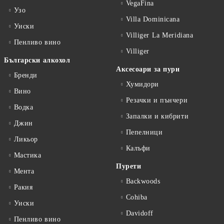
VegaFina
Узо
Villa Dominicana
Уиски
Villiger La Meridiana
Пенливо вино
Villiger
Български алкохол
Аксесоари за пури
Бренди
Хумидори
Вино
Резачки и пънчери
Водка
Запалки и кибрити
Джин
Пепелници
Ликьор
Калъфи
Мастика
Пурети
Мента
Backwoods
Ракия
Cohiba
Уиски
Davidoff
Пенливо вино