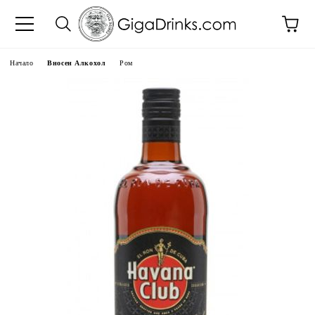
Начало
Вносен Алкохол
Ром