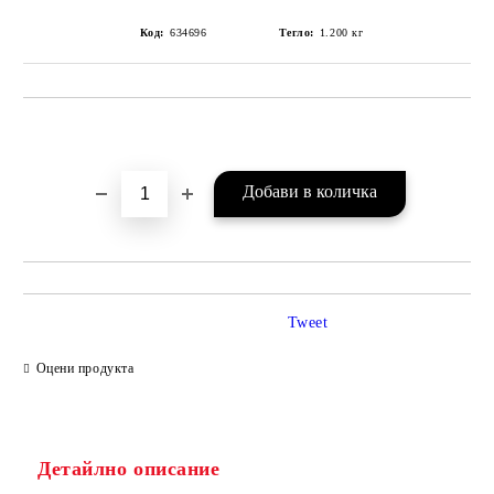
Код:
634696
Тегло:
1.200
кг
Добави в желани
Tweet
Оцени продукта
Детайлно описание