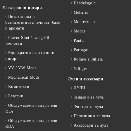
Handelsgold
Електронни цигари
Meharis
Никотинова и
Montecristo
безникотинова течност, бази
и аромати
Moods
Flavor Shot / Long Fill
Panter
течности
Partagas
Еднократни електронни
цигари
Romeo Y Julieta
VV / VW Mods
Villiger
Mechanical Mods
Лули и аксесоари
Kомплекти
ЛУЛИ
Батерии
Запалки за лула
Обслужваеми изпарители
Филтри за лула
RTA
Пепелници за лула
Обслужваеми изпарители
Аксесоари за лула
RDA