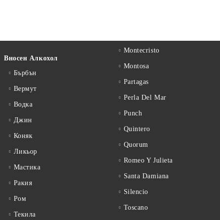
Montecristo
Вносен Алкохол
Montosa
Бърбън
Partagas
Вермут
Perla Del Mar
Водка
Punch
Джин
Quintero
Коняк
Quorum
Ликьор
Romeo Y Julieta
Мастика
Santa Damiana
Ракия
Silencio
Ром
Toscano
Текила