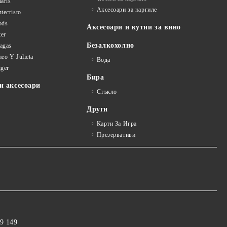
aris
Аксесоари за наргиле
tecristo
ods
Аксесоари и кутии за вино
ter
Безалкохолно
tagas
eo Y Julieta
Вода
iger
Бира
и аксесоари
Стъкло
Други
Карти За Игра
Презервативи
9 149