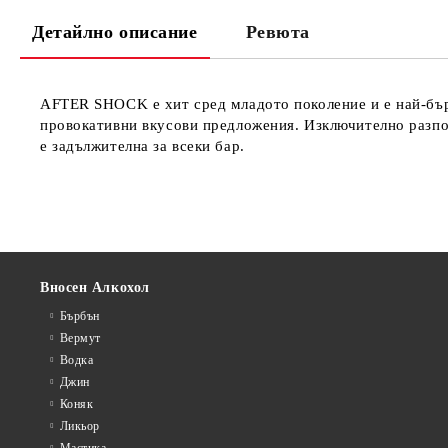
Детайлно описание
Ревюта
AFTER SHOCK е хит сред младото поколение и е най-бърз
провокативни вкусови предложения. Изключително разпо
е задължителна за всеки бар.
Вносен Алкохол
Бърбън
Вермут
Водка
Джин
Коняк
Ликьор