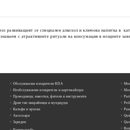
о развиващият се специален алкохол и ключова напитка в кат
знаваем с атрактивните ритуали на консумация в нощните зав
Обслужваеми изпарители RDA
Mon
Необслужваеми изпарители и картомайзери
Mon
Проводници, намотки, фитили и инструменти
Par
Дрип тип накрайници и мундщуци
Per
Калъфи и връзки
Pun
Аксесоари
Qui
Зарядни
Qu
Rom
Разпродажба