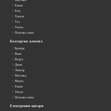
Мастика
Ракия
Ром
Текила
Узо
Уиски
Пенливо вино
Български алкохол
Бренди
Вино
Водка
Джин
Ликьор
Мастика
Мента
Ракия
Уиски
Пенливо вино
Електронни цигари