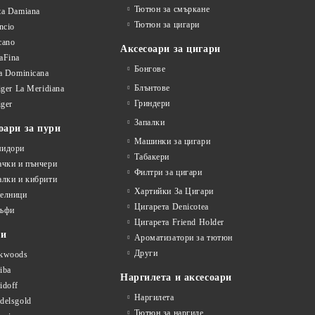
Тютюн за смъркане
ta Damiana
Тютюн за цигари
ncio
cano
Аксесоари за цигари
aFina
Бонгове
la Dominicana
Блънтове
liger La Meridiana
Гриндери
iger
Запалки
оари за пури
Машинки за цигари
идори
Табакери
ачки и пънчери
Филтри за цигари
алки и кибрити
Хартийки За Цигари
елници
Цигарета Denicotea
ъфи
Цигарета Friend Holder
ти
Ароматизатори за тютюн
Други
kwoods
iba
Наргилета и аксесоари
idoff
Наргилета
delsgold
Тютюн за наргиле