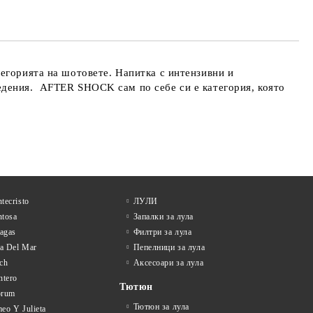
егорията на шотовете. Напитка с интензивни и
едения. AFTER SHOCK сам по себе си е категория, която
tecristo
ЛУЛИ
tosa
Запалки за лула
tagas
Филтри за лула
la Del Mar
Пепелници за лула
ch
Аксесоари за лула
ntero
Тютюн
orum
Тютюн за лула
eo Y Julieta