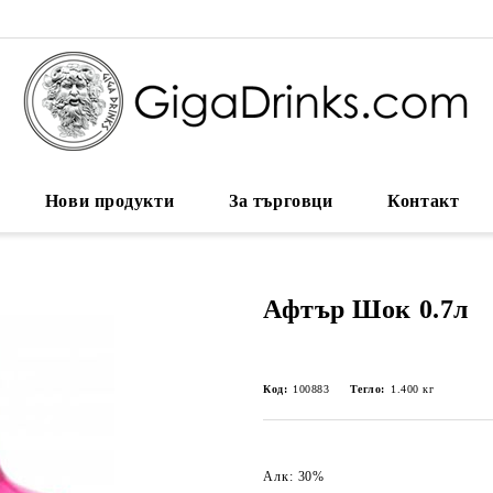
Нови продукти
За търговци
Контакт
Афтър Шок 0.7л
Код:
100883
Тегло:
1.400
кг
Алк: 30%