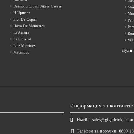
Meh
Diamond Crown Julius Caeser
Mon
H.Upmann
Mo
Flor De Copan
Pan
Hoyo De Monterrey
Par
La Aurora
Rom
La Libertad
Vill
Luiz Martinez
Лули 
Macanudo
Информация за контакти:
Имейл:
sales@gigadrinks.com
Телефон за поръчки:
0899 18