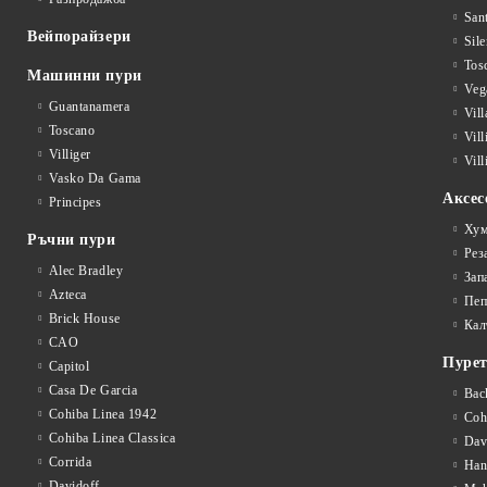
San
Вейпорайзери
Sile
Tos
Машинни пури
Veg
Guantanamera
Vil
Toscano
Vil
Villiger
Vill
Vasko Da Gama
Аксес
Principes
Хум
Ръчни пури
Рез
Alec Bradley
Зап
Azteca
Пеп
Brick House
Кал
CAO
Пуре
Capitol
Casa De Garcia
Bac
Cohiba Linea 1942
Coh
Cohiba Linea Classica
Dav
Corrida
Han
Davidoff