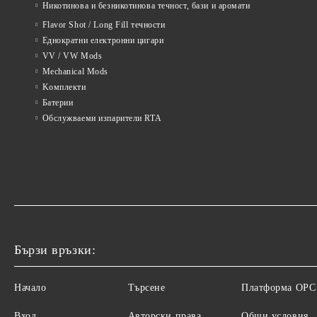
Никотинова и безникотинова течност, бази и аромати
Flavor Shot / Long Fill течности
Еднократни електронни цигари
VV / VW Mods
Mechanical Mods
Kомплекти
Батерии
Обслужваеми изпарители RTA
Бързи връзки:
Начало
Търсене
Платформа ОРС
Вход
Авторски права
Общи условия