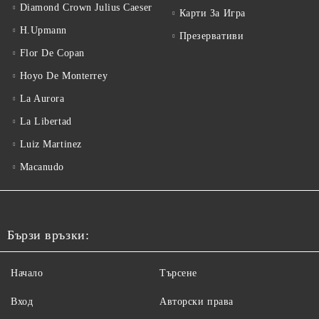
Diamond Crown Julius Caeser
Карти За Игра
H.Upmann
Презервативи
Flor De Copan
Hoyo De Monterrey
La Aurora
La Libertad
Luiz Martinez
Macanudo
Бързи връзки:
Начало
Търсене
Вход
Авторски права