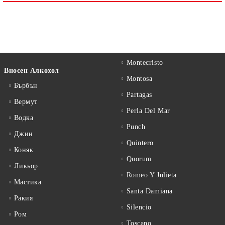
Montecristo
Вносен Алкохол
Montosa
Бърбън
Partagas
Вермут
Perla Del Mar
Водка
Punch
Джин
Quintero
Коняк
Quorum
Ликьор
Romeo Y Julieta
Мастика
Santa Damiana
Ракия
Silencio
Ром
Toscano