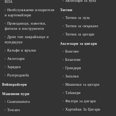
Аксесоари за лула
RDA
Необслужваеми изпарители
Тютюн
и картомайзери
Тютюн за лула
Проводници, намотки,
Тютюн за смъркане
фитили и инструменти
Тютюн за цигари
Дрип тип накрайници и
мундщуци
Аксесоари за цигари
Калъфи и връзки
Бонгове
Аксесоари
Блънтове
Зарядни
Гриндери
Разпродажба
Запалки
Вейпорайзери
Машинки за цигари
Табакери
Машинни пури
Филтри за цигари
Guantanamera
Хартийки За Цигари
Toscano