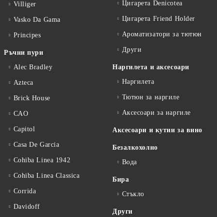
Цигарета Denicotea
Villiger
Цигарета Friend Holder
Vasko Da Gama
Ароматизатори за тютюн
Principes
Други
Ръчни пури
Alec Bradley
Наргилета и аксесоари
Наргилета
Azteca
Тютюн за наргиле
Brick House
Аксесоари за наргиле
CAO
Capitol
Аксесоари и кутии за вино
Casa De Garcia
Безалкохолно
Cohiba Linea 1942
Вода
Cohiba Linea Classica
Бира
Corrida
Стъкло
Davidoff
Други