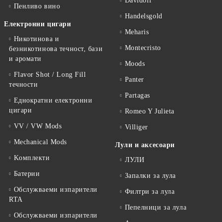
Davidoff
Пенливо вино
Handelsgold
Електронни цигари
Meharis
Никотинова и
Montecristo
безникотинова течност, бази
и аромати
Moods
Flavor Shot / Long Fill
Panter
течности
Partagas
Еднократни електронни
цигари
Romeo Y Julieta
VV / VW Mods
Villiger
Mechanical Mods
Лули и аксесоари
Kомплекти
ЛУЛИ
Батерии
Запалки за лула
Обслужваеми изпарители
Филтри за лула
RTA
Пепелници за лула
Обслужваеми изпарители