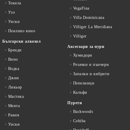
Текила
VegaFina
Узо
Villa Dominicana
Уиски
Villiger La Meridiana
Пенливо вино
Villiger
Български алкохол
Аксесоари за пури
Бренди
Хумидори
Вино
Резачки и пънчери
Водка
Запалки и кибрити
Джин
Пепелници
Ликьор
Калъфи
Мастика
Пурети
Мента
Backwoods
Ракия
Cohiba
Уиски