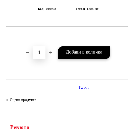
Код:
010908
Тегло:
1.000
кг
Добави в желани
Tweet
Оцени продукта
Ревюта