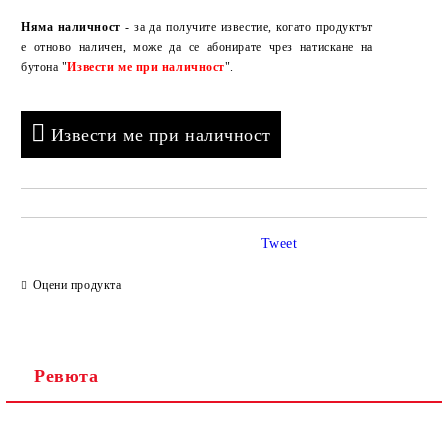
Добави в желани
Няма наличност
- за да получите известие, когато продуктът
е отново наличен, може да се абонирате чрез натискане на
бутона "
Извести ме при наличност
".
Извести ме при наличност
Tweet
Оцени продукта
Ревюта