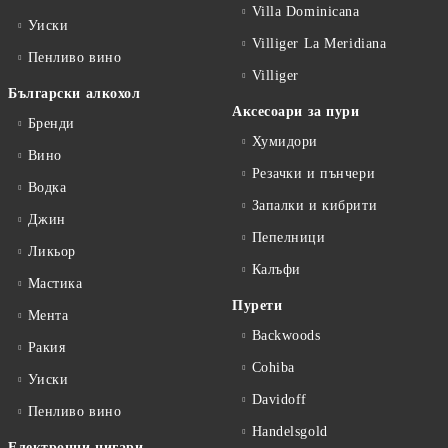
Villa Dominicana
Уиски
Villiger La Meridiana
Пенливо вино
Villiger
Български алкохол
Аксесоари за пури
Бренди
Хумидори
Вино
Резачки и пънчери
Водка
Запалки и кибрити
Джин
Пепелници
Ликьор
Калъфи
Мастика
Пурети
Мента
Backwoods
Ракия
Cohiba
Уиски
Davidoff
Пенливо вино
Handelsgold
Електронни цигари