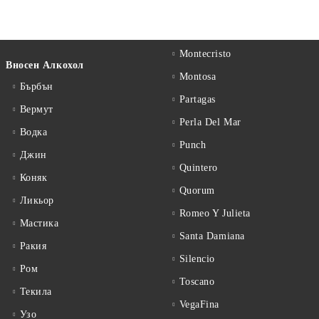
Montecristo
Вносен Алкохол
Montosa
Бърбън
Partagas
Вермут
Perla Del Mar
Водка
Punch
Джин
Quintero
Коняк
Quorum
Ликьор
Romeo Y Julieta
Мастика
Santa Damiana
Ракия
Silencio
Ром
Toscano
Текила
VegaFina
Узо