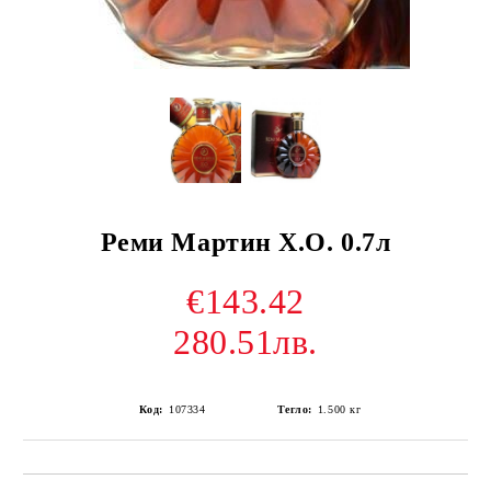
Реми Мартин Х.О. 0.7л
€143.42
280.51лв.
Код:
107334
Тегло:
1.500
кг