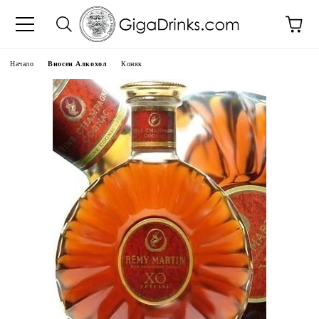
Начало
Вносен Алкохол
Коняк