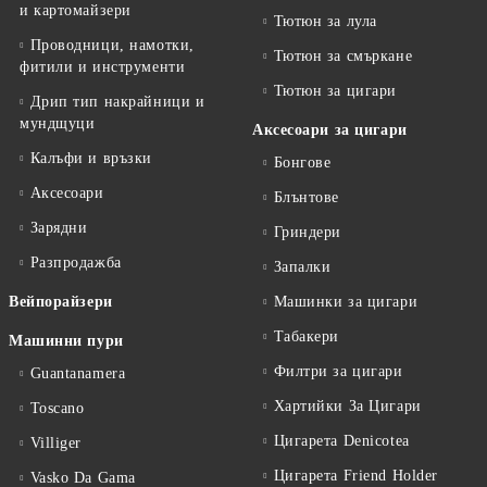
и картомайзери
Тютюн за лула
Проводници, намотки,
Тютюн за смъркане
фитили и инструменти
Тютюн за цигари
Дрип тип накрайници и
мундщуци
Аксесоари за цигари
Калъфи и връзки
Бонгове
Аксесоари
Блънтове
Зарядни
Гриндери
Разпродажба
Запалки
Вейпорайзери
Машинки за цигари
Табакери
Машинни пури
Филтри за цигари
Guantanamera
Хартийки За Цигари
Toscano
Цигарета Denicotea
Villiger
Цигарета Friend Holder
Vasko Da Gama