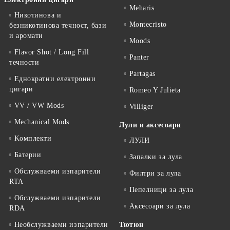
Meharis
Никотинова и
Montecristo
безникотинова течност, бази
и аромати
Moods
Flavor Shot / Long Fill
Panter
течности
Partagas
Еднократни електронни
цигари
Romeo Y Julieta
VV / VW Mods
Villiger
Mechanical Mods
Лули и аксесоари
Kомплекти
ЛУЛИ
Батерии
Запалки за лула
Обслужваеми изпарители
Филтри за лула
RTA
Пепелници за лула
Обслужваеми изпарители
Аксесоари за лула
RDA
Необслужваеми изпарители
Тютюн