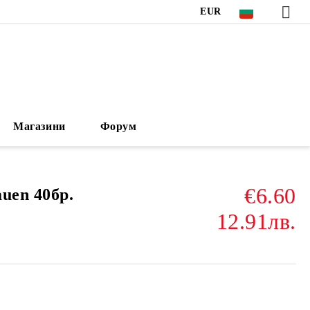
EUR
Магазини
Форум
€6.60
uen 40бр.
12.91лв.