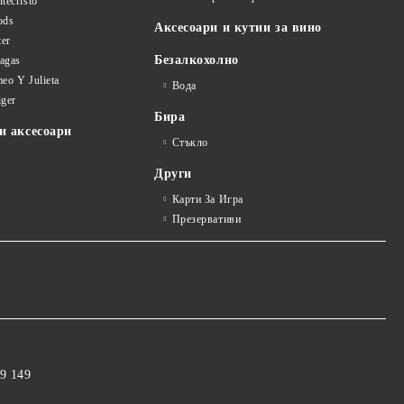
tecristo
ods
Аксесоари и кутии за вино
ter
Безалкохолно
tagas
eo Y Julieta
Вода
iger
Бира
и аксесоари
Стъкло
Други
Карти За Игра
Презервативи
9 149