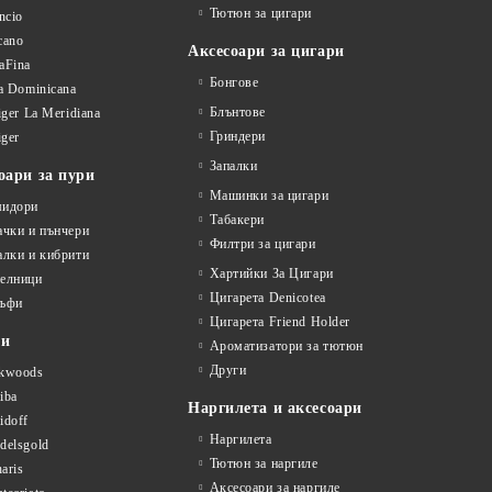
Тютюн за цигари
ncio
cano
Аксесоари за цигари
aFina
Бонгове
la Dominicana
Блънтове
liger La Meridiana
Гриндери
iger
Запалки
оари за пури
Машинки за цигари
идори
Табакери
ачки и пънчери
Филтри за цигари
алки и кибрити
Хартийки За Цигари
елници
Цигарета Denicotea
ъфи
Цигарета Friend Holder
ти
Ароматизатори за тютюн
Други
kwoods
iba
Наргилета и аксесоари
idoff
Наргилета
delsgold
Тютюн за наргиле
aris
Аксесоари за наргиле