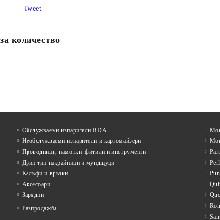
Tweet
за количество
Обслужваеми изпарители RDA
Mon
Необслужваеми изпарители и картомайзери
Mon
Проводници, намотки, фитили и инструменти
Par
Дрип тип накрайници и мундщуци
Per
Калъфи и връзки
Pun
Аксесоари
Qui
Зарядни
Qu
Rom
Разпродажба
San