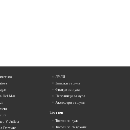
tecristo
ЛУЛИ
tosa
Запалки за лула
tagas
Филтри за лула
la Del Mar
Пепелници за лула
ch
Аксесоари за лула
ntero
Тютюн
orum
Тютюн за лула
eo Y Julieta
Тютюн за смъркане
ta Damiana