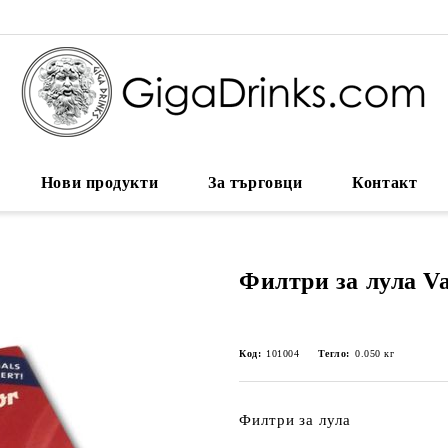
Нови продукти
За търговци
Контакт
Филтри за лула Va
Код:
101004
Тегло:
0.050
кг
Филтри за лула