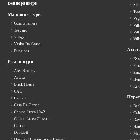
Вейпорайзери
Sile
Tos
Машинни пури
Veg
Guantanamera
Vil
Toscano
Vil
Villiger
Vill
Vasko Da Gama
Аксес
Principes
Хум
Ръчни пури
Рез
Alec Bradley
Зап
Azteca
Пеп
Brick House
Кал
CAO
Пуре
Capitol
Casa De Garcia
Bac
Cohiba Linea 1942
Coh
Cohiba Linea Classica
Dav
Corrida
Han
Davidoff
Meh
Diamond Crown Julius Caeser