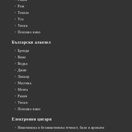
Ром
Текила
Узо
Уиски
Пенливо вино
Български алкохол
Бренди
Вино
Водка
Джин
Ликьор
Мастика
Мента
Ракия
Уиски
Пенливо вино
Електронни цигари
Никотинова и безникотинова течност, бази и аромати