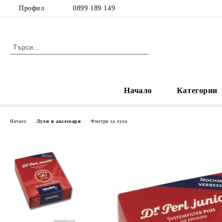
Профил
0899 189 149
Начало
Категории
Начало
Лули и аксесоари
Филтри за лула