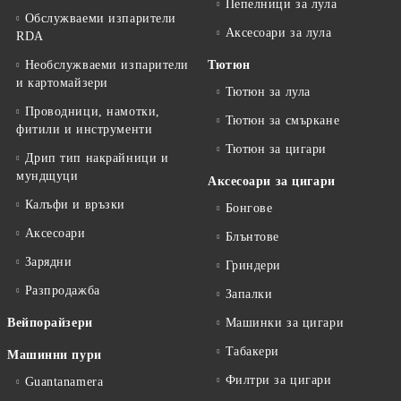
Пепелници за лула
Обслужваеми изпарители
Аксесоари за лула
RDA
Необслужваеми изпарители
Тютюн
и картомайзери
Тютюн за лула
Проводници, намотки,
Тютюн за смъркане
фитили и инструменти
Тютюн за цигари
Дрип тип накрайници и
мундщуци
Аксесоари за цигари
Калъфи и връзки
Бонгове
Аксесоари
Блънтове
Зарядни
Гриндери
Разпродажба
Запалки
Вейпорайзери
Машинки за цигари
Табакери
Машинни пури
Филтри за цигари
Guantanamera