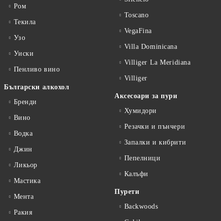
Ром
Toscano
Текила
VegaFina
Узо
Villa Dominicana
Уиски
Villiger La Meridiana
Пенливо вино
Villiger
Български алкохол
Аксесоари за пури
Бренди
Хумидори
Вино
Резачки и пънчери
Водка
Запалки и кибрити
Джин
Пепелници
Ликьор
Калъфи
Мастика
Пурети
Мента
Backwoods
Ракия