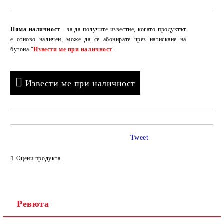
Добави в желани
Няма наличност
- за да получите известие, когато продуктът
е отново наличен, може да се абонирате чрез натискане на
бутона "
Извести ме при наличност
".
Извести ме при наличност
Tweet
Оцени продукта
Ревюта