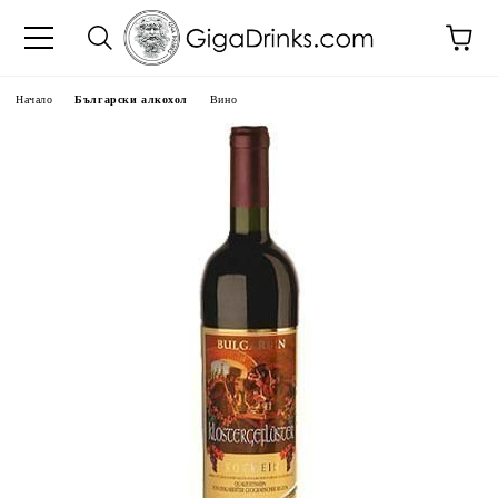
Начало
Български алкохол
Вино