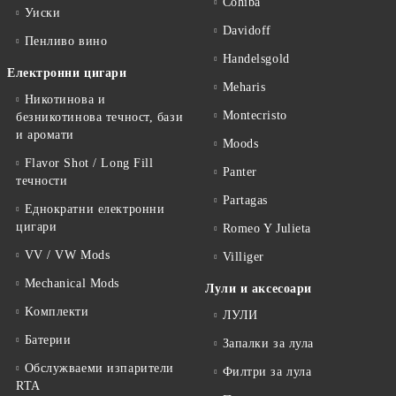
Cohiba
Уиски
Davidoff
Пенливо вино
Handelsgold
Електронни цигари
Meharis
Никотинова и
Montecristo
безникотинова течност, бази
и аромати
Moods
Flavor Shot / Long Fill
Panter
течности
Partagas
Еднократни електронни
цигари
Romeo Y Julieta
VV / VW Mods
Villiger
Mechanical Mods
Лули и аксесоари
Kомплекти
ЛУЛИ
Батерии
Запалки за лула
Обслужваеми изпарители
Филтри за лула
RTA