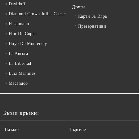
Davidoff
Други
Diamond Crown Julius Caeser
Карти За Игра
H.Upmann
Презервативи
Flor De Copan
Hoyo De Monterrey
La Aurora
La Libertad
Luiz Martinez
Macanudo
Бързи връзки:
Начало
Търсене