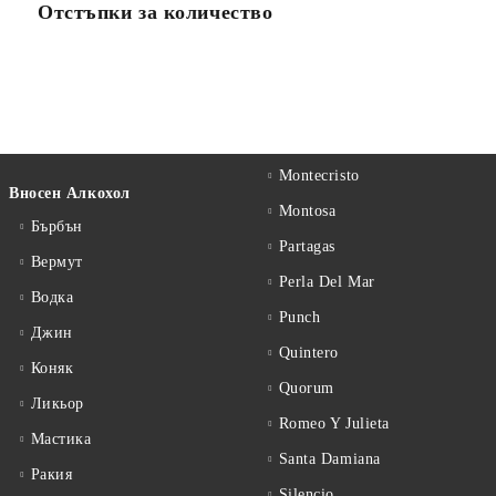
Отстъпки за количество
Montecristo
Вносен Алкохол
Montosa
Бърбън
Partagas
Вермут
Perla Del Mar
Водка
Punch
Джин
Quintero
Коняк
Quorum
Ликьор
Romeo Y Julieta
Мастика
Santa Damiana
Ракия
Silencio