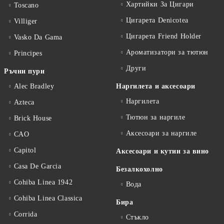
Хартийки За Цигари
Toscano
Цигарета Denicotea
Villiger
Цигарета Friend Holder
Vasko Da Gama
Ароматизатори за тютюн
Principes
Други
Ръчни пури
Alec Bradley
Наргилета и аксесоари
Наргилета
Azteca
Тютюн за наргиле
Brick House
Аксесоари за наргиле
CAO
Capitol
Аксесоари и кутии за вино
Casa De Garcia
Безалкохолно
Cohiba Linea 1942
Вода
Cohiba Linea Classica
Бира
Corrida
Стъкло