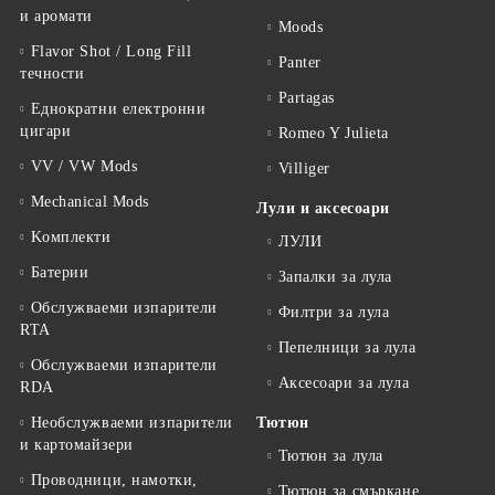
и аромати
Moods
Flavor Shot / Long Fill
Panter
течности
Partagas
Еднократни електронни
цигари
Romeo Y Julieta
VV / VW Mods
Villiger
Mechanical Mods
Лули и аксесоари
Kомплекти
ЛУЛИ
Батерии
Запалки за лула
Обслужваеми изпарители
Филтри за лула
RTA
Пепелници за лула
Обслужваеми изпарители
Аксесоари за лула
RDA
Необслужваеми изпарители
Тютюн
и картомайзери
Тютюн за лула
Проводници, намотки,
Тютюн за смъркане