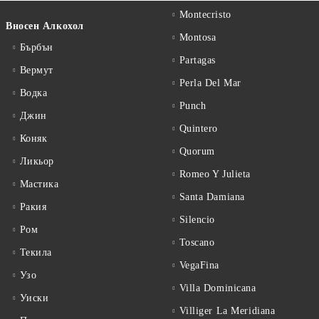
Montecristo
Вносен Алкохол
Montosa
Бърбън
Partagas
Вермут
Perla Del Mar
Водка
Punch
Джин
Quintero
Коняк
Quorum
Ликьор
Romeo Y Julieta
Мастика
Santa Damiana
Ракия
Silencio
Ром
Toscano
Текила
VegaFina
Узо
Villa Dominicana
Уиски
Villiger La Meridiana