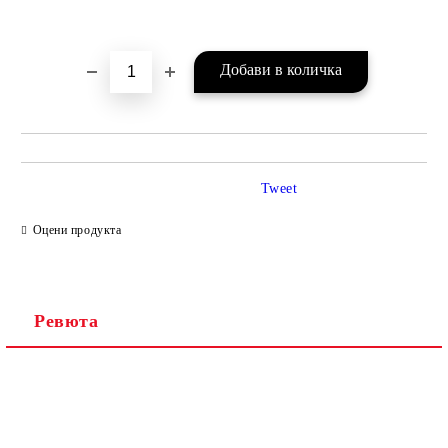
Добави в желани
Tweet
Оцени продукта
Ревюта