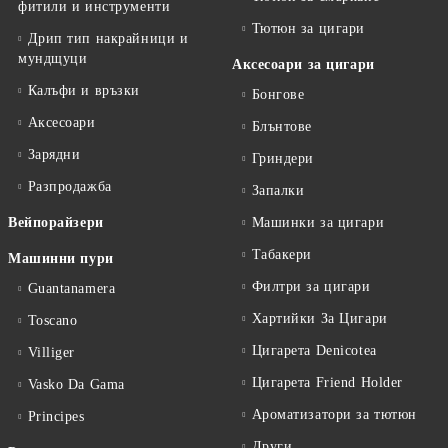
фитили и инструменти
Тютюн за цигари
Дрип тип накрайници и
мундщуци
Аксесоари за цигари
Калъфи и връзки
Бонгове
Аксесоари
Блънтове
Зарядни
Гриндери
Разпродажба
Запалки
Вейпорайзери
Машинки за цигари
Табакери
Машинни пури
Филтри за цигари
Guantanamera
Хартийки За Цигари
Toscano
Цигарета Denicotea
Villiger
Цигарета Friend Holder
Vasko Da Gama
Ароматизатори за тютюн
Principes
Други