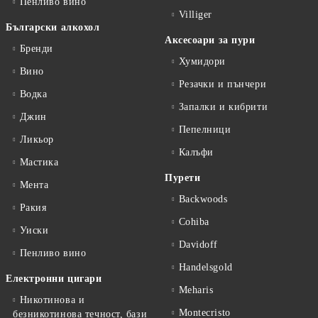
Пенливо вино
Villiger
Български алкохол
Аксесоари за пури
Бренди
Хумидори
Вино
Резачки и пънчери
Водка
Запалки и кибрити
Джин
Пепелници
Ликьор
Калъфи
Мастика
Пурети
Мента
Backwoods
Ракия
Cohiba
Уиски
Davidoff
Пенливо вино
Handelsgold
Електронни цигари
Meharis
Никотинова и
Montecristo
безникотинова течност, бази