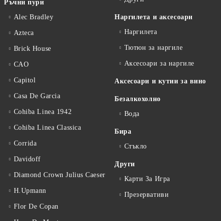
Ръчни пури
Alec Bradley
Наргилета и аксесоари
Наргилета
Azteca
Тютюн за наргиле
Brick House
Аксесоари за наргиле
CAO
Capitol
Аксесоари и кутии за вино
Casa De Garcia
Безалкохолно
Cohiba Linea 1942
Вода
Cohiba Linea Classica
Бира
Corrida
Стъкло
Davidoff
Други
Diamond Crown Julius Caeser
Карти За Игра
H.Upmann
Презервативи
Flor De Copan