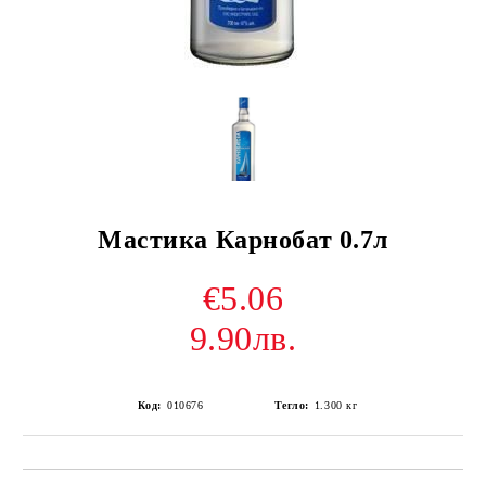
Мастика Карнобат 0.7л
€5.06
9.90лв.
Код:
010676
Тегло:
1.300
кг