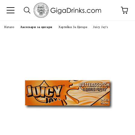
Начало
Аксесоари за цигари
Хартийки За Цигари
Juicy Jay's