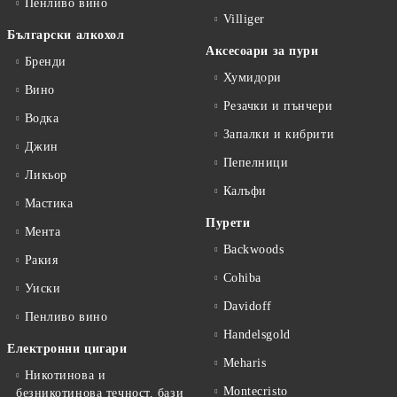
Пенливо вино
Villiger
Български алкохол
Аксесоари за пури
Бренди
Хумидори
Вино
Резачки и пънчери
Водка
Запалки и кибрити
Джин
Пепелници
Ликьор
Калъфи
Мастика
Пурети
Мента
Backwoods
Ракия
Cohiba
Уиски
Davidoff
Пенливо вино
Handelsgold
Електронни цигари
Meharis
Никотинова и
Montecristo
безникотинова течност, бази