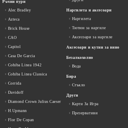
Ръчни пури
Alec Bradley
Наргилета и аксесоари
Наргилета
Azteca
Тютюн за наргиле
Brick House
Аксесоари за наргиле
CAO
Capitol
Аксесоари и кутии за вино
Casa De Garcia
Безалкохолно
Cohiba Linea 1942
Вода
Cohiba Linea Classica
Бира
Corrida
Стъкло
Davidoff
Други
Diamond Crown Julius Caeser
Карти За Игра
H.Upmann
Презервативи
Flor De Copan