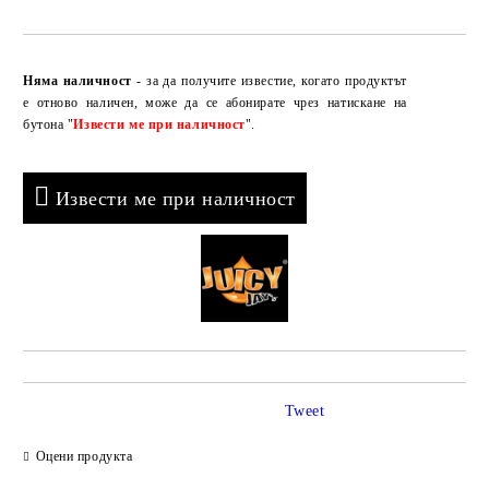
Добави в желани
Няма наличност
- за да получите известие, когато продуктът
е отново наличен, може да се абонирате чрез натискане на
бутона "
Извести ме при наличност
".
Извести ме при наличност
Tweet
Оцени продукта