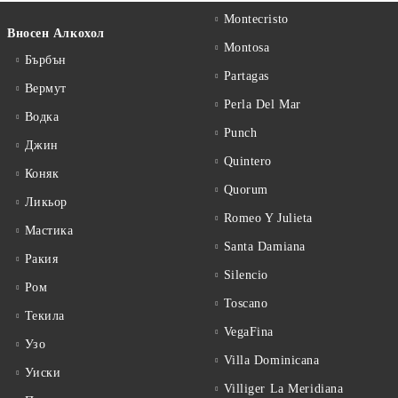
Montecristo
Вносен Алкохол
Montosa
Бърбън
Partagas
Вермут
Perla Del Mar
Водка
Punch
Джин
Quintero
Коняк
Quorum
Ликьор
Romeo Y Julieta
Мастика
Santa Damiana
Ракия
Silencio
Ром
Toscano
Текила
VegaFina
Узо
Villa Dominicana
Уиски
Villiger La Meridiana