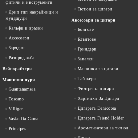
фитили и инструменти
Тютюн за цигари
Дрип тип накрайници и
мундщуци
Аксесоари за цигари
Калъфи и връзки
Бонгове
Аксесоари
Блънтове
Зарядни
Гриндери
Разпродажба
Запалки
Вейпорайзери
Машинки за цигари
Табакери
Машинни пури
Филтри за цигари
Guantanamera
Хартийки За Цигари
Toscano
Цигарета Denicotea
Villiger
Цигарета Friend Holder
Vasko Da Gama
Ароматизатори за тютюн
Principes
Други