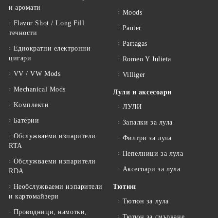
и аромати
Moods
Flavor Shot / Long Fill
Panter
течности
Partagas
Еднократни електронни
цигари
Romeo Y Julieta
VV / VW Mods
Villiger
Mechanical Mods
Лули и аксесоари
Kомплекти
ЛУЛИ
Батерии
Запалки за лула
Обслужваеми изпарители
Филтри за лула
RTA
Пепелници за лула
Обслужваеми изпарители
Аксесоари за лула
RDA
Необслужваеми изпарители
Тютюн
и картомайзери
Тютюн за лула
Проводници, намотки,
Тютюн за смъркане