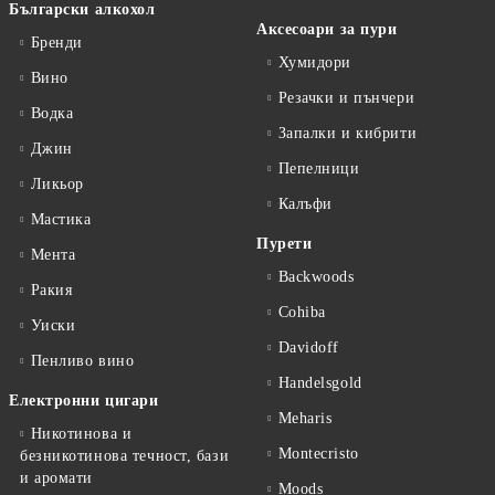
Български алкохол
Аксесоари за пури
Бренди
Хумидори
Вино
Резачки и пънчери
Водка
Запалки и кибрити
Джин
Пепелници
Ликьор
Калъфи
Мастика
Пурети
Мента
Backwoods
Ракия
Cohiba
Уиски
Davidoff
Пенливо вино
Handelsgold
Електронни цигари
Meharis
Никотинова и
Montecristo
безникотинова течност, бази
и аромати
Moods