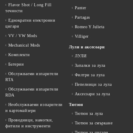
Flavor Shot / Long Fill
Panter
течности
Partagas
Еднократни електронни
цигари
Romeo Y Julieta
VV / VW Mods
Villiger
Mechanical Mods
Лули и аксесоари
Kомплекти
ЛУЛИ
Батерии
Запалки за лула
Обслужваеми изпарители
Филтри за лула
RTA
Пепелници за лула
Обслужваеми изпарители
Аксесоари за лула
RDA
Необслужваеми изпарители
Тютюн
и картомайзери
Тютюн за лула
Проводници, намотки,
Тютюн за смъркане
фитили и инструменти
Тютюн за цигари