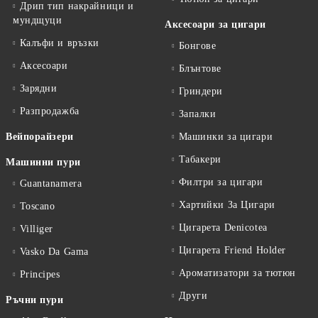
Дрип тип накрайници и
мундщуци
Аксесоари за цигари
Калъфи и връзки
Бонгове
Аксесоари
Блънтове
Зарядни
Гриндери
Разпродажба
Запалки
Вейпорайзери
Машинки за цигари
Табакери
Машинни пури
Филтри за цигари
Guantanamera
Хартийки За Цигари
Toscano
Цигарета Denicotea
Villiger
Цигарета Friend Holder
Vasko Da Gama
Ароматизатори за тютюн
Principes
Други
Ръчни пури