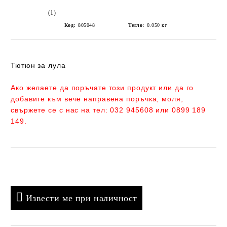
(1)
Код:
805048
Тегло:
0.050
кг
Тютюн за лула
Ако желаете да поръчате този продукт или да го
добавите към вече направена поръчка, моля,
свържете се с нас на тел:
032 945608 или 0899 189
149.
Добави в желани
Извести ме при наличност