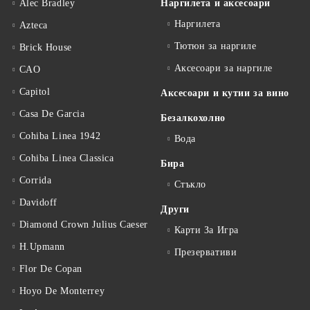
Alec Bradley
Наргилета и аксесоари
Наргилета
Azteca
Тютюн за наргиле
Brick House
Аксесоари за наргиле
CAO
Capitol
Аксесоари и кутии за вино
Casa De Garcia
Безалкохолно
Cohiba Linea 1942
Вода
Cohiba Linea Classica
Бира
Corrida
Стъкло
Davidoff
Други
Diamond Crown Julius Caeser
Карти За Игра
H.Upmann
Презервативи
Flor De Copan
Hoyo De Monterrey