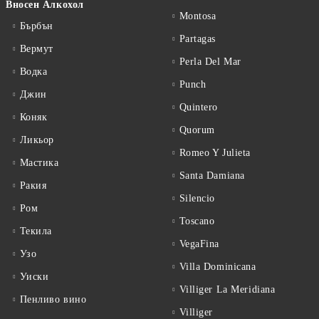
Вносен Алкохол
Montosa
Бърбън
Partagas
Вермут
Perla Del Mar
Водка
Punch
Джин
Quintero
Коняк
Quorum
Ликьор
Romeo Y Julieta
Мастика
Santa Damiana
Ракия
Silencio
Ром
Toscano
Текила
VegaFina
Узо
Villa Dominicana
Уиски
Villiger La Meridiana
Пенливо вино
Villiger