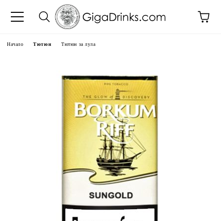
Начало
Тютюн
Тютюн за лула