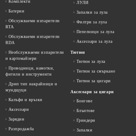
Kомплекти
ЛУЛИ
Батерии
Запалки за лула
Обслужваеми изпарители
Филтри за лула
RTA
Пепелници за лула
Обслужваеми изпарители
Аксесоари за лула
RDA
Необслужваеми изпарители
Тютюн
и картомайзери
Тютюн за лула
Проводници, намотки,
Тютюн за смъркане
фитили и инструменти
Тютюн за цигари
Дрип тип накрайници и
мундщуци
Аксесоари за цигари
Калъфи и връзки
Бонгове
Аксесоари
Блънтове
Зарядни
Гриндери
Разпродажба
Запалки