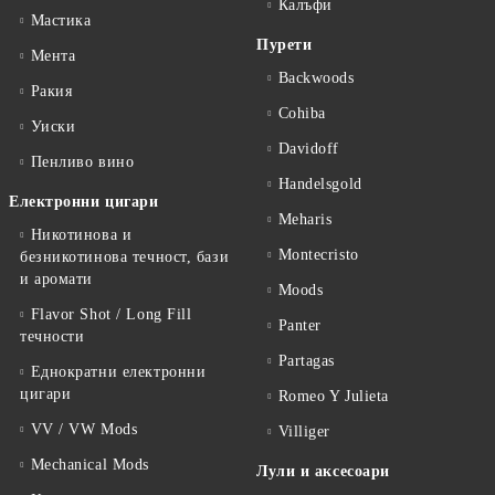
Калъфи
Мастика
Пурети
Мента
Backwoods
Ракия
Cohiba
Уиски
Davidoff
Пенливо вино
Handelsgold
Електронни цигари
Meharis
Никотинова и
Montecristo
безникотинова течност, бази
и аромати
Moods
Flavor Shot / Long Fill
Panter
течности
Partagas
Еднократни електронни
цигари
Romeo Y Julieta
VV / VW Mods
Villiger
Mechanical Mods
Лули и аксесоари