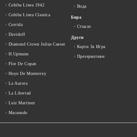
Cohiba Linea 1942
Вода
Cohiba Linea Classica
Бира
Corrida
Стъкло
Davidoff
Други
Diamond Crown Julius Caeser
Карти За Игра
H.Upmann
Презервативи
Flor De Copan
Hoyo De Monterrey
La Aurora
La Libertad
Luiz Martinez
Macanudo