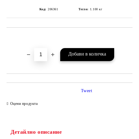
Код:
206361
Тегло:
1.100
кг
Добави в желани
Tweet
Оцени продукта
Детайлно описание