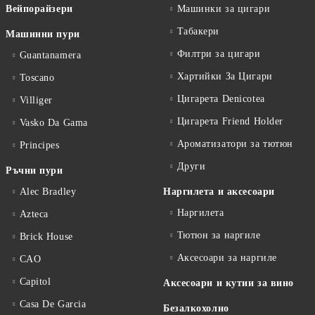
Вейпорайзери
Машинки за цигари
Табакери
Машинни пури
Филтри за цигари
Guantanamera
Хартийки За Цигари
Toscano
Цигарета Denicotea
Villiger
Цигарета Friend Holder
Vasko Da Gama
Ароматизатори за тютюн
Principes
Други
Ръчни пури
Alec Bradley
Наргилета и аксесоари
Наргилета
Azteca
Тютюн за наргиле
Brick House
Аксесоари за наргиле
CAO
Capitol
Аксесоари и кутии за вино
Casa De Garcia
Безалкохолно