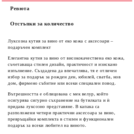
Ревюта
Отстъпки за количество
Луксозна кутия за вино от еко кожа с аксесоари –
подаръчен комплект
Елегантна кутия за вино от висококачествена еко кожа,
съчетаваща стилен дизайн, практичност и изискано
изпълнение. Създадена да впечатлява, тя е отличен
избор за подарък за рожден ден, юбилей, сватба, нов
дом, фирмено събитие или всеки специален повод.
Вътрешността е облицована с мек велур, който
осигурява сигурно съхранение на бутилката и ѝ
придава луксозно представяне. В капака са
разположени четири практични аксесоара за вино,
превръщайки комплекта в стилен и функционален
подарък за всеки любител на виното.