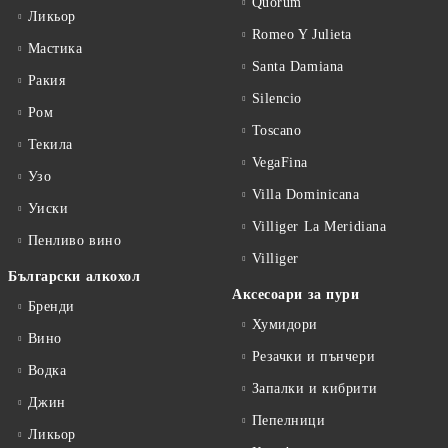
Quorum
Ликьор
Romeo Y Julieta
Мастика
Santa Damiana
Ракия
Silencio
Ром
Toscano
Текила
VegaFina
Узо
Villa Dominicana
Уиски
Villiger La Meridiana
Пенливо вино
Villiger
Български алкохол
Аксесоари за пури
Бренди
Хумидори
Вино
Резачки и пънчери
Водка
Запалки и кибрити
Джин
Пепелници
Ликьор