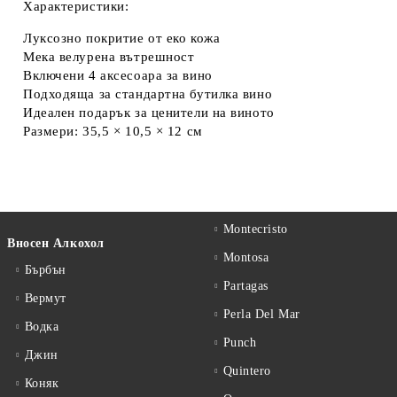
Характеристики:
Луксозно покритие от еко кожа
Мека велурена вътрешност
Включени 4 аксесоара за вино
Подходяща за стандартна бутилка вино
Идеален подарък за ценители на виното
Размери:
35,5 × 10,5 × 12 см
Montecristo
Вносен Алкохол
Montosa
Бърбън
Partagas
Вермут
Perla Del Mar
Водка
Punch
Джин
Quintero
Коняк