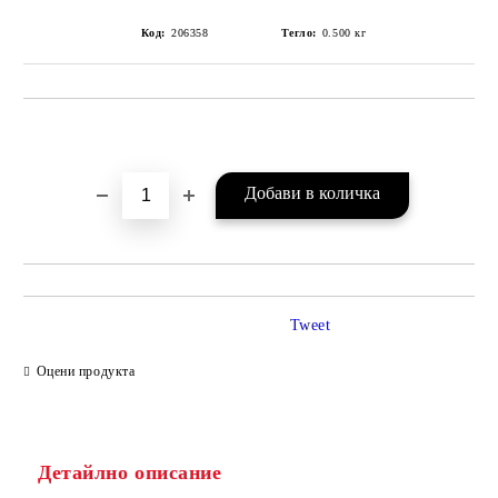
Код:
206358
Тегло:
0.500
кг
Добави в желани
Tweet
Оцени продукта
Детайлно описание