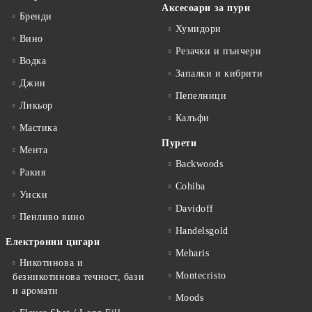
Аксесоари за пури
Бренди
Хумидори
Вино
Резачки и пънчери
Водка
Запалки и кибрити
Джин
Пепелници
Ликьор
Калъфи
Мастика
Пурети
Мента
Backwoods
Ракия
Cohiba
Уиски
Davidoff
Пенливо вино
Handelsgold
Електронни цигари
Meharis
Никотинова и
Montecristo
безникотинова течност, бази
и аромати
Moods