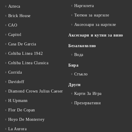
Наргилета
Azteca
Тютюн за наргиле
Brick House
Аксесоари за наргиле
CAO
Capitol
Аксесоари и кутии за вино
Casa De Garcia
Безалкохолно
Cohiba Linea 1942
Вода
Cohiba Linea Classica
Бира
Corrida
Стъкло
Davidoff
Други
Diamond Crown Julius Caeser
Карти За Игра
H.Upmann
Презервативи
Flor De Copan
Hoyo De Monterrey
La Aurora