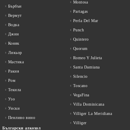
Montosa
Бърбън
Partagas
Вермут
Perla Del Mar
Водка
Punch
Джин
Quintero
Коняк
Quorum
Ликьор
Romeo Y Julieta
Мастика
Santa Damiana
Ракия
Silencio
Ром
Toscano
Текила
VegaFina
Узо
Villa Dominicana
Уиски
Villiger La Meridiana
Пенливо вино
Villiger
Български алкохол