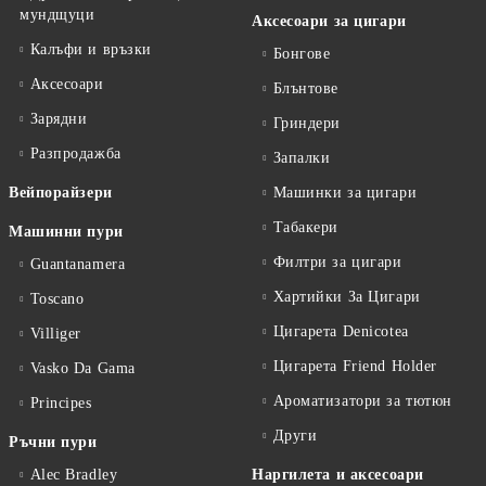
мундщуци
Аксесоари за цигари
Калъфи и връзки
Бонгове
Аксесоари
Блънтове
Зарядни
Гриндери
Разпродажба
Запалки
Вейпорайзери
Машинки за цигари
Табакери
Машинни пури
Филтри за цигари
Guantanamera
Хартийки За Цигари
Toscano
Цигарета Denicotea
Villiger
Цигарета Friend Holder
Vasko Da Gama
Ароматизатори за тютюн
Principes
Други
Ръчни пури
Alec Bradley
Наргилета и аксесоари