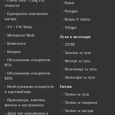
Flavor Shot / Long Fill
Panter
течности
Partagas
Еднократни електронни
цигари
Romeo Y Julieta
VV / VW Mods
Villiger
Mechanical Mods
Лули и аксесоари
Kомплекти
ЛУЛИ
Батерии
Запалки за лула
Обслужваеми изпарители
Филтри за лула
RTA
Пепелници за лула
Обслужваеми изпарители
Аксесоари за лула
RDA
Необслужваеми изпарители
Тютюн
и картомайзери
Тютюн за лула
Проводници, намотки,
Тютюн за смъркане
фитили и инструменти
Тютюн за цигари
Дрип тип накрайници и