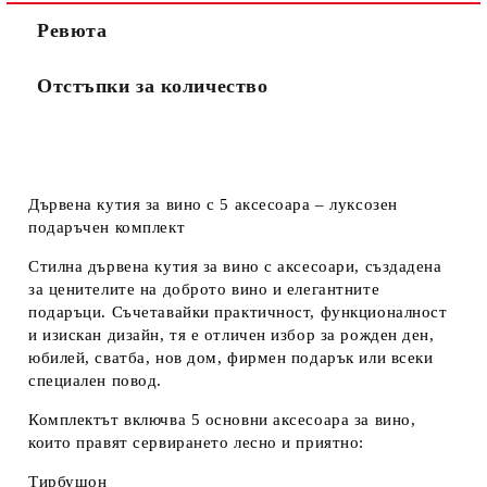
Ревюта
Отстъпки за количество
Дървена кутия за вино с 5 аксесоара – луксозен
подаръчен комплект
Стилна дървена кутия за вино с аксесоари, създадена
за ценителите на доброто вино и елегантните
подаръци. Съчетавайки практичност, функционалност
и изискан дизайн, тя е отличен избор за рожден ден,
юбилей, сватба, нов дом, фирмен подарък или всеки
специален повод.
Комплектът включва
5 основни аксесоара за вино
,
които правят сервирането лесно и приятно:
Тирбушон