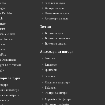
tosa
Запалки за лула
tagas
Филтри за лула
la Del Mar
Пепелници за лула
ch
Аксесоари за лула
ntero
Тютюн
orum
Тютюн за лула
eo Y Julieta
Тютюн за смъркане
ta Damiana
Тютюн за цигари
ncio
cano
Аксесоари за цигари
aFina
Бонгове
la Dominicana
Блънтове
liger La Meridiana
Гриндери
iger
Запалки
оари за пури
Машинки за цигари
идори
Табакери
ачки и пънчери
Филтри за цигари
алки и кибрити
Хартийки За Цигари
елници
Цигарета Denicotea