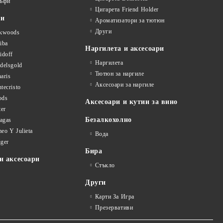
ъфи
Цигарета Friend Holder
ти
Ароматизатори за тютюн
Други
kwoods
iba
Наргилета и аксесоари
idoff
Наргилета
delsgold
Тютюн за наргиле
aris
Аксесоари за наргиле
tecristo
ods
Аксесоари и кутии за вино
ter
Безалкохолно
tagas
eo Y Julieta
Вода
iger
Бира
и аксесоари
Стъкло
Други
Карти За Игра
Презервативи