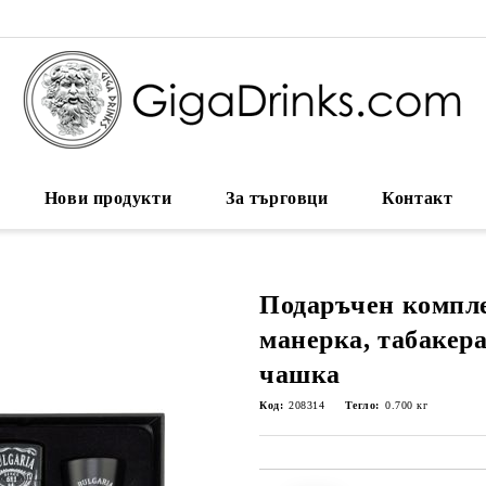
Нови продукти
За търговци
Контакт
Подаръчен компле
манерка, табакера
чашка
Код:
208314
Тегло:
0.700
кг