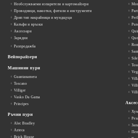
Необслужваеми изпарители и картомайзери
Mon
Проводници, намотки, фитили и инструменти
Par
Дрип тип накрайници и мундщуци
Per
Калъфи и връзки
Pun
Аксесоари
Qui
Зарядни
Qu
Rom
Разпродажба
San
Вейпорайзери
Sile
Tos
Машинни пури
Veg
Guantanamera
Vil
Toscano
Vil
Villiger
Vill
Vasko Da Gama
Аксес
Principes
Хум
Ръчни пури
Рез
Alec Bradley
Зап
Azteca
Пеп
Brick House