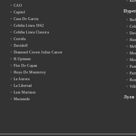
Кал
CAO
Пуре
Capitol
Casa De Garcia
Bac
Cohiba Linea 1942
Coh
Cohiba Linea Classica
Dav
Corrida
Han
Davidoff
Meh
Diamond Crown Julius Caeser
Mon
H.Upmann
Mo
Flor De Copan
Pan
Hoyo De Monterrey
Par
La Aurora
Rom
La Libertad
Vill
Luiz Martinez
Лули 
Macanudo