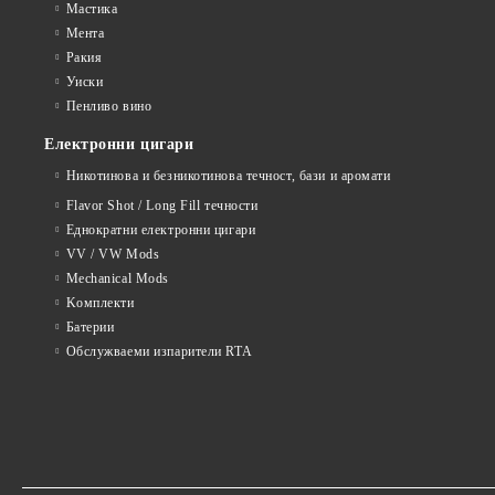
Мастика
Мента
Ракия
Уиски
Пенливо вино
Електронни цигари
Никотинова и безникотинова течност, бази и аромати
Flavor Shot / Long Fill течности
Еднократни електронни цигари
VV / VW Mods
Mechanical Mods
Kомплекти
Батерии
Обслужваеми изпарители RTA