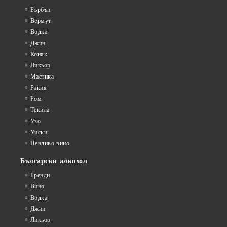
Бърбън
Вермут
Водка
Джин
Коняк
Ликьор
Мастика
Ракия
Ром
Текила
Узо
Уиски
Пенливо вино
Български алкохол
Бренди
Вино
Водка
Джин
Ликьор