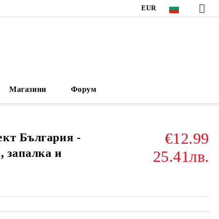
EUR
Магазини
Форум
€12.99
кт България -
, запалка и
25.41лв.