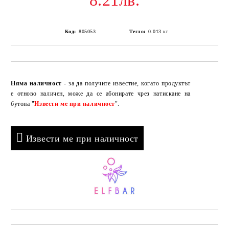
8.21лв.
Код:
805053
Тегло:
0.013
кг
Добави в желани
Няма наличност
- за да получите известие, когато продуктът
е отново наличен, може да се абонирате чрез натискане на
бутона "
Извести ме при наличност
".
Извести ме при наличност