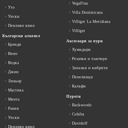
VegaFina
Узо
Villa Dominicana
Уиски
Villiger La Meridiana
Пенливо вино
Villiger
Български алкохол
Аксесоари за пури
Бренди
Хумидори
Вино
Резачки и пънчери
Водка
Запалки и кибрити
Джин
Пепелници
Ликьор
Калъфи
Мастика
Пурети
Мента
Backwoods
Ракия
Cohiba
Уиски
Davidoff
Пенливо вино