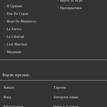
Карти За Игра
H.Upmann
Презервативи
Flor De Copan
Hoyo De Monterrey
La Aurora
La Libertad
Luiz Martinez
Macanudo
Бързи връзки:
Начало
Търсене
Вход
Авторски права
Регистрация
Цени и условия