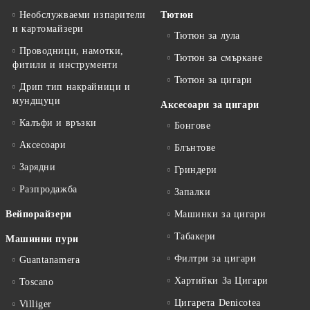
Необслужваеми изпарители
Тютюн
и картомайзери
Тютюн за лула
Проводници, намотки,
Тютюн за смъркане
фитили и инструменти
Тютюн за цигари
Дрип тип накрайници и
мундщуци
Аксесоари за цигари
Калъфи и връзки
Бонгове
Аксесоари
Блънтове
Зарядни
Гриндери
Разпродажба
Запалки
Вейпорайзери
Машинки за цигари
Табакери
Машинни пури
Филтри за цигари
Guantanamera
Хартийки За Цигари
Toscano
Цигарета Denicotea
Villiger