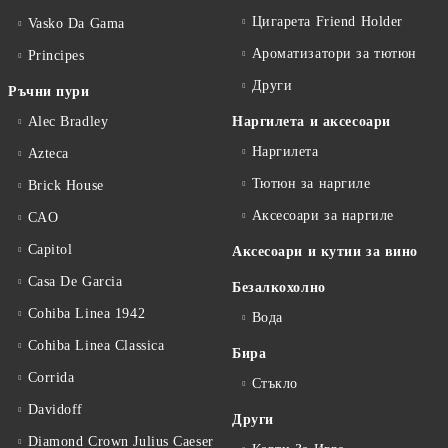
Цигарета Friend Holder
Vasko Da Gama
Ароматизатори за тютюн
Principes
Други
Ръчни пури
Alec Bradley
Наргилета и аксесоари
Наргилета
Azteca
Тютюн за наргиле
Brick House
Аксесоари за наргиле
CAO
Capitol
Аксесоари и кутии за вино
Casa De Garcia
Безалкохолно
Cohiba Linea 1942
Вода
Cohiba Linea Classica
Бира
Corrida
Стъкло
Davidoff
Други
Diamond Crown Julius Caeser