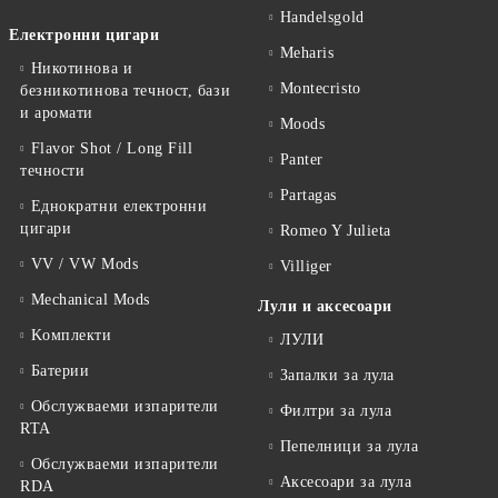
Handelsgold
Електронни цигари
Meharis
Никотинова и
Montecristo
безникотинова течност, бази
и аромати
Moods
Flavor Shot / Long Fill
Panter
течности
Partagas
Еднократни електронни
цигари
Romeo Y Julieta
VV / VW Mods
Villiger
Mechanical Mods
Лули и аксесоари
Kомплекти
ЛУЛИ
Батерии
Запалки за лула
Обслужваеми изпарители
Филтри за лула
RTA
Пепелници за лула
Обслужваеми изпарители
Аксесоари за лула
RDA