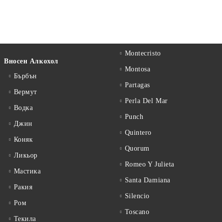
Montecristo
Вносен Алкохол
Montosa
Бърбън
Partagas
Вермут
Perla Del Mar
Водка
Punch
Джин
Quintero
Коняк
Quorum
Ликьор
Romeo Y Julieta
Мастика
Santa Damiana
Ракия
Silencio
Ром
Toscano
Текила