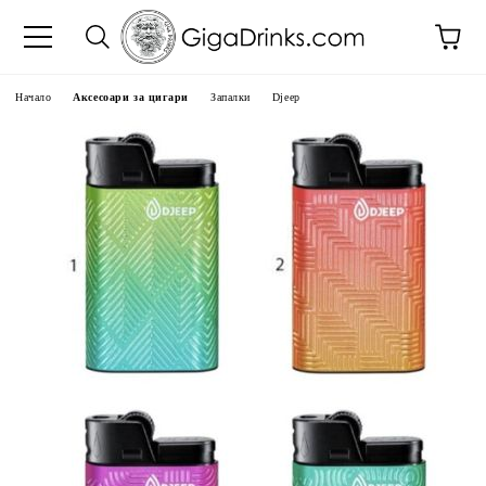
Начало
Аксесоари за цигари
Запалки
Djeep