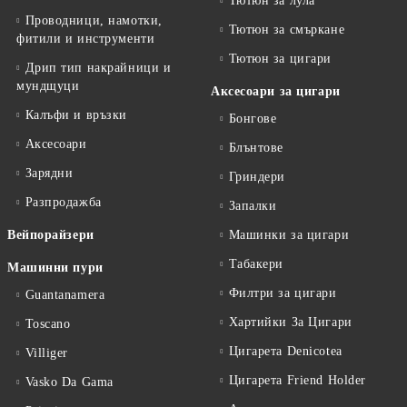
Тютюн за лула
Проводници, намотки,
Тютюн за смъркане
фитили и инструменти
Тютюн за цигари
Дрип тип накрайници и
мундщуци
Аксесоари за цигари
Калъфи и връзки
Бонгове
Аксесоари
Блънтове
Зарядни
Гриндери
Разпродажба
Запалки
Вейпорайзери
Машинки за цигари
Табакери
Машинни пури
Филтри за цигари
Guantanamera
Хартийки За Цигари
Toscano
Цигарета Denicotea
Villiger
Цигарета Friend Holder
Vasko Da Gama