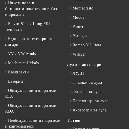
Никотинова и
Montecristo
безникотинова течност, бази
и аромати
Moods
Flavor Shot / Long Fill
Panter
течности
Partagas
Еднократни електронни
цигари
Romeo Y Julieta
VV / VW Mods
Villiger
Mechanical Mods
Лули и аксесоари
Kомплекти
ЛУЛИ
Батерии
Запалки за лула
Обслужваеми изпарители
Филтри за лула
RTA
Пепелници за лула
Обслужваеми изпарители
Аксесоари за лула
RDA
Необслужваеми изпарители
Тютюн
и картомайзери