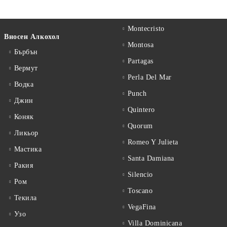
Montecristo
Вносен Алкохол
Montosa
Бърбън
Partagas
Вермут
Perla Del Mar
Водка
Punch
Джин
Quintero
Коняк
Quorum
Ликьор
Romeo Y Julieta
Мастика
Santa Damiana
Ракия
Silencio
Ром
Toscano
Текила
VegaFina
Узо
Villa Dominicana