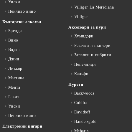
Уиски
Villiger La Meridiana
Пенливо вино
Villiger
Български алкохол
Аксесоари за пури
Бренди
Хумидори
Вино
Резачки и пънчери
Водка
Запалки и кибрити
Джин
Пепелници
Ликьор
Калъфи
Мастика
Пурети
Мента
Backwoods
Ракия
Cohiba
Уиски
Davidoff
Пенливо вино
Handelsgold
Електронни цигари
Meharis