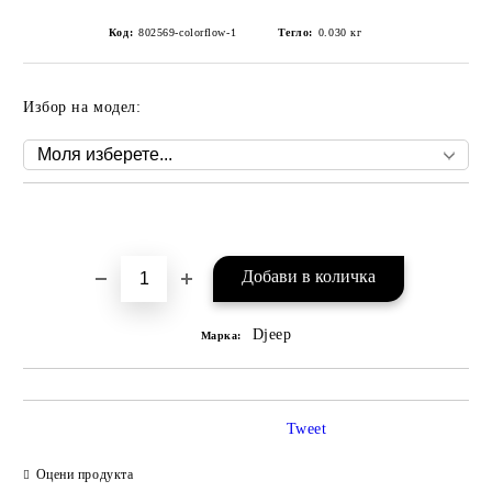
Код:
802569-colorflow-1
Тегло:
0.030
кг
Избор на модел:
Добави в желани
Djeep
Марка:
Tweet
Оцени продукта