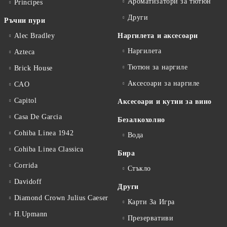
Ароматизатори за тютюн
Principes
Други
Ръчни пури
Alec Bradley
Наргилета и аксесоари
Наргилета
Azteca
Тютюн за наргиле
Brick House
Аксесоари за наргиле
CAO
Capitol
Аксесоари и кутии за вино
Casa De Garcia
Безалкохолно
Cohiba Linea 1942
Вода
Cohiba Linea Classica
Бира
Corrida
Стъкло
Davidoff
Други
Diamond Crown Julius Caeser
Карти За Игра
H.Upmann
Презервативи