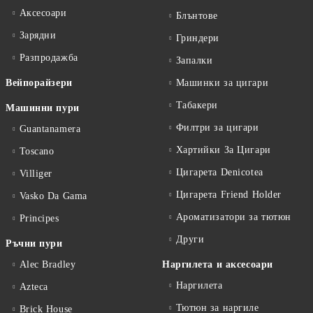
Аксесоари
Блънтове
Зарядни
Гриндери
Разпродажба
Запалки
Вейпорайзери
Машинки за цигари
Табакери
Машинни пури
Филтри за цигари
Guantanamera
Хартийки За Цигари
Toscano
Цигарета Denicotea
Villiger
Цигарета Friend Holder
Vasko Da Gama
Ароматизатори за тютюн
Principes
Други
Ръчни пури
Alec Bradley
Наргилета и аксесоари
Наргилета
Azteca
Тютюн за наргиле
Brick House