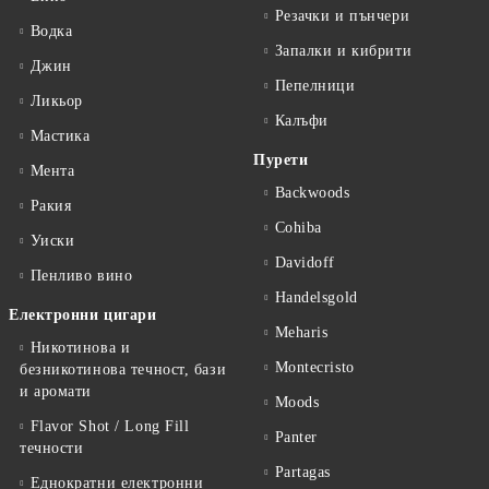
Резачки и пънчери
Водка
Запалки и кибрити
Джин
Пепелници
Ликьор
Калъфи
Мастика
Пурети
Мента
Backwoods
Ракия
Cohiba
Уиски
Davidoff
Пенливо вино
Handelsgold
Електронни цигари
Meharis
Никотинова и
Montecristo
безникотинова течност, бази
и аромати
Moods
Flavor Shot / Long Fill
Panter
течности
Partagas
Еднократни електронни