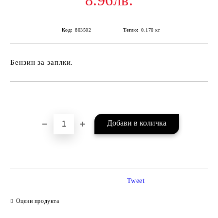
8.96лв.
Код:
803502
Тегло:
0.170
кг
Бензин за заплки.
Добави в желани
Tweet
Оцени продукта