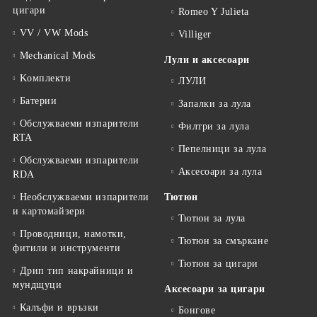
цигари
Romeo Y Julieta
VV / VW Mods
Villiger
Mechanical Mods
Лули и аксесоари
Kомплекти
ЛУЛИ
Батерии
Запалки за лула
Обслужваеми изпарители
Филтри за лула
RTA
Пепелници за лула
Обслужваеми изпарители
Аксесоари за лула
RDA
Необслужваеми изпарители
Тютюн
и картомайзери
Тютюн за лула
Проводници, намотки,
Тютюн за смъркане
фитили и инструменти
Тютюн за цигари
Дрип тип накрайници и
мундщуци
Аксесоари за цигари
Калъфи и връзки
Бонгове