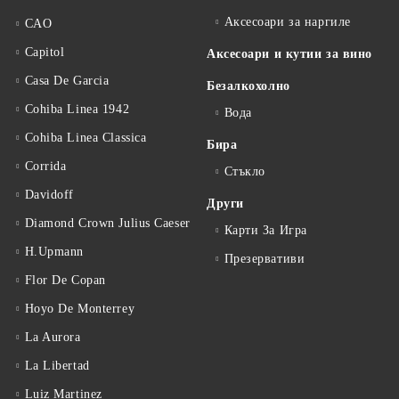
Аксесоари за наргиле
CAO
Capitol
Аксесоари и кутии за вино
Casa De Garcia
Безалкохолно
Cohiba Linea 1942
Вода
Cohiba Linea Classica
Бира
Corrida
Стъкло
Davidoff
Други
Diamond Crown Julius Caeser
Карти За Игра
H.Upmann
Презервативи
Flor De Copan
Hoyo De Monterrey
La Aurora
La Libertad
Luiz Martinez