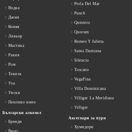
Perla Del Mar
Водка
Punch
Джин
Quintero
Коняк
Quorum
Ликьор
Romeo Y Julieta
Мастика
Santa Damiana
Ракия
Silencio
Ром
Toscano
Текила
VegaFina
Узо
Villa Dominicana
Уиски
Villiger La Meridiana
Пенливо вино
Villiger
Български алкохол
Аксесоари за пури
Бренди
Хумидори
Вино