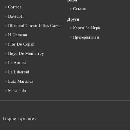
Бира
Corrida
Стъкло
Davidoff
Други
Diamond Crown Julius Caeser
Карти За Игра
H.Upmann
Презервативи
Flor De Copan
Hoyo De Monterrey
La Aurora
La Libertad
Luiz Martinez
Macanudo
Бързи връзки: