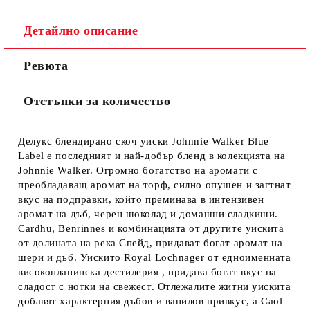
Детайлно описание
Ревюта
Отстъпки за количество
Делукс блендирано скоч уиски Johnnie Walker Blue
Label е последният и най-добър бленд в колекцията на
Johnnie Walker. Огромно богатство на аромати с
преобладаващ аромат на торф, силно опушен и загтнат
вкус на подправки, който преминава в интензивен
аромат на дъб, черен шоколад и домашни сладкиши.
Cardhu, Benrinnes и комбинацията от другите уискита
от долината на река Спейд, придават богат аромат на
шери и дъб. Уискито Royal Lochnager от едноименната
високопланинска дестилерия , придава богат вкус на
сладост с нотки на свежест. Отлежалите житни уискита
добавят характерния дъбов и ванилов привкус, а Caol