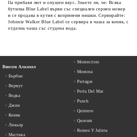
Ila прибавя лют и опушен вкус. Знаете ли, че: Всяка
бутилка Blue Label върви със специален сериен номер
и се продава в кутия с копринени нишки. Сервирайте:
Johnnie Walker Blue Label се сервира в чаша за коняк, с
отделна чаша със студена вода.
Montecristo
Вносен Алкохол
Montosa
Бърбън
Partagas
Вермут
Perla Del Mar
Водка
Punch
Джин
Quintero
Коняк
Quorum
Ликьор
Romeo Y Julieta
Мастика