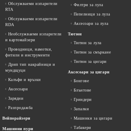
Обслужваеми изпарители
Филтри за лула
RTA
Пепелници за лула
Обслужваеми изпарители
Аксесоари за лула
RDA
Необслужваеми изпарители
Тютюн
и картомайзери
Тютюн за лула
Проводници, намотки,
Тютюн за смъркане
фитили и инструменти
Тютюн за цигари
Дрип тип накрайници и
мундщуци
Аксесоари за цигари
Калъфи и връзки
Бонгове
Аксесоари
Блънтове
Зарядни
Гриндери
Разпродажба
Запалки
Вейпорайзери
Машинки за цигари
Табакери
Машинни пури