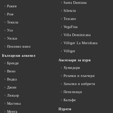
Santa Damiana
Ракия
Silencio
Ром
Toscano
Текила
VegaFina
Узо
Villa Dominicana
Уиски
Villiger La Meridiana
Пенливо вино
Villiger
Български алкохол
Аксесоари за пури
Бренди
Хумидори
Вино
Резачки и пънчери
Водка
Запалки и кибрити
Джин
Пепелници
Ликьор
Калъфи
Мастика
Пурети
Мента