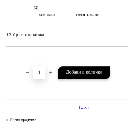
(2)
Код:
60283
Тегло:
1.250
кг
12 бр. в опаковка
Добави в желани
Tweet
Оцени продукта