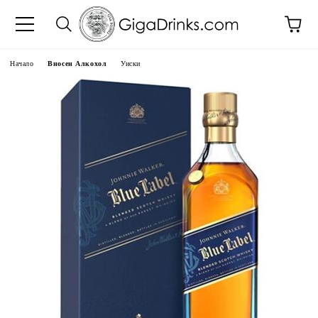
Начало
Вносен Алкохол
Уиски