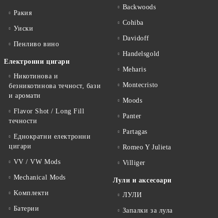
Backwoods
Ракия
Cohiba
Уиски
Davidoff
Пенливо вино
Handelsgold
Електронни цигари
Meharis
Никотинова и
Montecristo
безникотинова течност, бази
и аромати
Moods
Flavor Shot / Long Fill
Panter
течности
Partagas
Еднократни електронни
цигари
Romeo Y Julieta
VV / VW Mods
Villiger
Mechanical Mods
Лули и аксесоари
Kомплекти
ЛУЛИ
Батерии
Запалки за лула