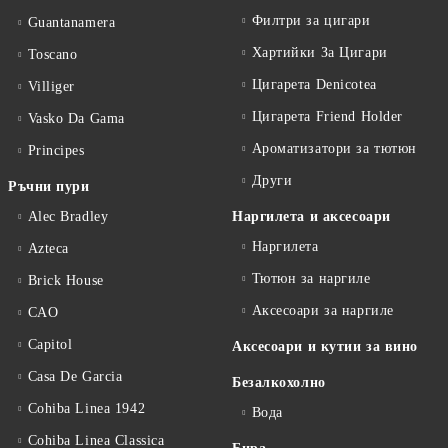
Филтри за цигари
Guantanamera
Хартийки За Цигари
Toscano
Цигарета Denicotea
Villiger
Цигарета Friend Holder
Vasko Da Gama
Ароматизатори за тютюн
Principes
Други
Ръчни пури
Alec Bradley
Наргилета и аксесоари
Наргилета
Azteca
Тютюн за наргиле
Brick House
Аксесоари за наргиле
CAO
Capitol
Аксесоари и кутии за вино
Casa De Garcia
Безалкохолно
Cohiba Linea 1942
Вода
Cohiba Linea Classica